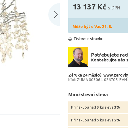
13 137 Kč
s DPH
Může být u Vás 21. 8.
Tisknout stránku
Potřebujete rad
Kontaktujte nás 
Záruka 24 měsíců
www.zarovky
Kód: ZUMA 003064-026705
EAN
Množstevní sleva
Při nákupu nad
3 ks
sleva
3%
Při nákupu nad
5 ks
sleva
5%