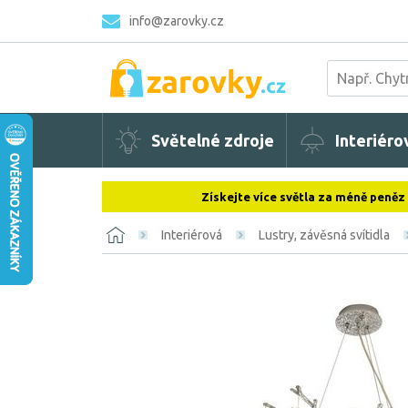
info@zarovky.cz
Světelné zdroje
Interiéro
Získejte více světla za méně peněz
Interiérová
Lustry, závěsná svítidla