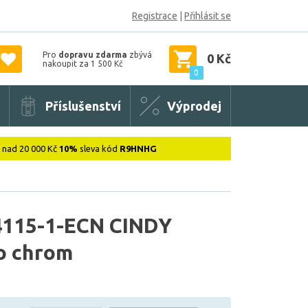
Registrace
|
Přihlásit se
Pro
dopravu zdarma
zbývá
0 Kč
nakoupit za 1 500 Kč
0
Příslušenství
Výprodej
: nad 20 000 Kč
10%
sleva kód
R9HNHG
115-1-ECN CINDY
lo chrom