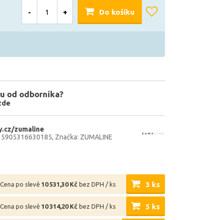
-
+
Do košíku
u od odborníka?
zde
.cz/zumaline
: 5905316630185
Značka: ZUMALINE
3 ks
Cena po slevě
10 531,30 Kč
bez DPH / ks
5 ks
Cena po slevě
10 314,20 Kč
bez DPH / ks