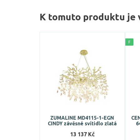
K tomuto produktu je 
F
ZUMALINE MD4115-1-EGN
CEN
CINDY závěsné svítidlo zlatá
6
13 137 Kč