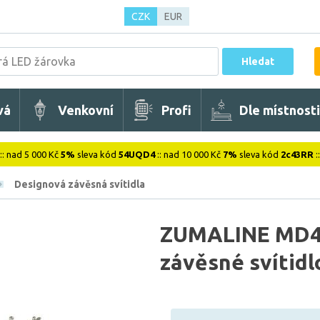
CZK
EUR
Hledat
vá
Venkovní
Profi
Dle místnosti
:: nad 5 000 Kč
5%
sleva kód
54UQD4
:: nad 10 000 Kč
7%
sleva kód
2c43RR
:
Designová závěsná svítidla
ZUMALINE MD4
závěsné svítid