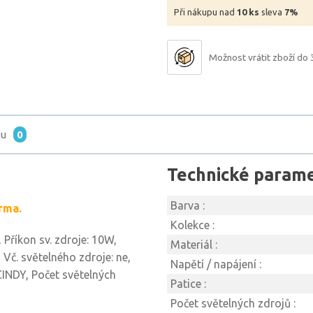
Při nákupu nad
10 ks
sleva
7%
Možnost vrátit zboží do 
tu
0
Technické param
Barva :
rma.
Kolekce :
Příkon sv. zdroje: 10W,
Materiál :
 Vč. světelného zdroje: ne,
Napětí / napájení :
: CINDY, Počet světelných
Patice :
Počet světelných zdrojů :