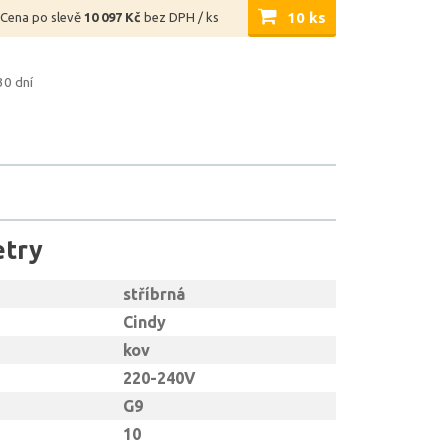
10 ks
Cena po slevě
10 097 Kč
bez DPH / ks
30 dní
etry
stříbrná
Cindy
kov
220-240V
G9
10