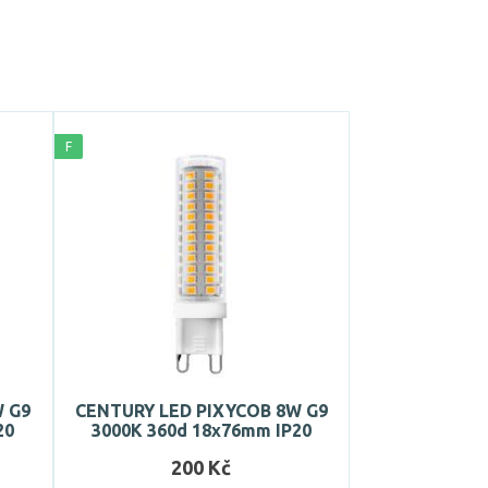
F
W G9
CENTURY LED PIXYCOB 8W G9
20
3000K 360d 18x76mm IP20
200 Kč