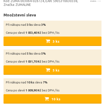
Kód: ZUMA 003064-026724
EAN: 5905316630338
Značka: ZUMALINE
Množstevní sleva
Při nákupu nad
3 ks
sleva
3%
Cena po slevě
1 053,40 Kč
bez DPH / ks
3 ks
Při nákupu nad
5 ks
sleva
5%
Cena po slevě
1 031,70 Kč
bez DPH / ks
5 ks
Při nákupu nad
10 ks
sleva
7%
Cena po slevě
1 009,90 Kč
bez DPH / ks
10 ks