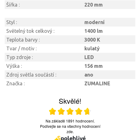
Šířka :
220 mm
Styl :
moderní
Světelný tok celkový :
1400 lm
Teplota barvy :
3000 K
Tvar / motiv :
kulatý
Typ zdroje :
LED
Výška :
156 mm
Zdroj světla součástí :
ano
Značka :
ZUMALINE