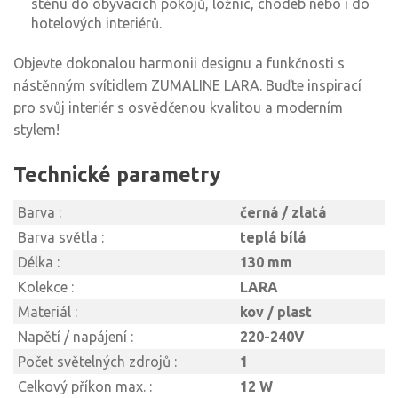
stěnu do obývacích pokojů, ložnic, chodeb nebo i do
hotelových interiérů.
Objevte dokonalou harmonii designu a funkčnosti s
nástěnným svítidlem ZUMALINE LARA. Buďte inspirací
pro svůj interiér s osvědčenou kvalitou a moderním
stylem!
Technické parametry
Barva :
černá / zlatá
Barva světla :
teplá bílá
Délka :
130 mm
Kolekce :
LARA
Materiál :
kov / plast
Napětí / napájení :
220-240V
Počet světelných zdrojů :
1
Celkový příkon max. :
12 W