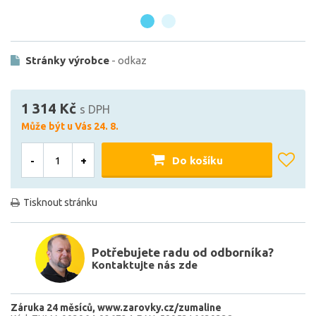
Stránky výrobce
- odkaz
1 314 Kč
s DPH
Může být u Vás 24. 8.
-
+
Do košíku
Tisknout stránku
Potřebujete radu od odborníka?
Kontaktujte nás zde
Záruka 24 měsíců
www.zarovky.cz/zumaline