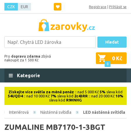
CZK
EUR
Registrace
|
Přihlásit se
Hledat
Pro
dopravu zdarma
zbývá
0 Kč
nakoupit za 1 500 Kč
0
Kategorie
Získejte více světla za méně peněz
:: nad 5 000 Kč
5%
sleva kód
54UQD4
:: nad 10 000 Kč
7%
sleva kód
2c43RR
:: nad 20 000 Kč
10%
sleva kód
R9HNHG
Interiérová
Nástěnná svítidla
LED nástěnná svítidla
ZUMALINE MB7170-1-3BGT