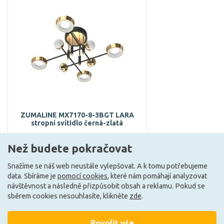
ZUMALINE MX7170-8-3BGT LARA
stropní svítidlo černá-zlatá
7 882 Kč
Než budete pokračovat
DO KOŠÍKU
Snažíme se náš web neustále vylepšovat. A k tomu potřebujeme
data. Sbíráme je
pomocí cookies
, které nám pomáhají analyzovat
návštěvnost a následně přizpůsobit obsah a reklamu. Pokud se
Může být u Vás 24. 8.
sběrem cookies nesouhlasíte, klikněte
zde
.
Povolit vše