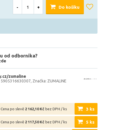
-
+
Do košíku
u od odborníka?
zde
.cz/zumaline
: 5905316630307
Značka: ZUMALINE
3 ks
Cena po slevě
2 162,10 Kč
bez DPH / ks
5 ks
Cena po slevě
2 117,50 Kč
bez DPH / ks