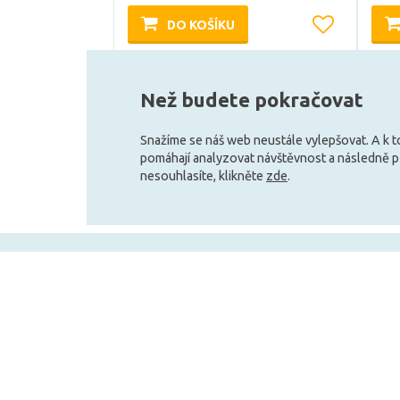
DO KOŠÍKU
Skladem e-shop (1 ks)
Než budete pokračovat
Snažíme se náš web neustále vylepšovat. A k 
pomáhají analyzovat návštěvnost a následně 
nesouhlasíte, klikněte
zde
.
+420 727 800 069
Po-Pá 9:30 - 11:30, 12:30 - 16:00
Vše o nákupu
Obchodní infor
Doprava a platba
Velkoobchod
Obchodní podmínky
Služby pro zákazní