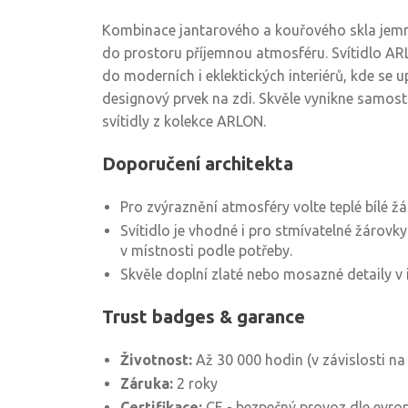
Kombinace jantarového a kouřového skla jemně
do prostoru příjemnou atmosféru. Svítidlo 
do moderních i eklektických interiérů, kde se 
designový prvek na zdi. Skvěle vynikne samost
svítidly z kolekce ARLON.
Doporučení architekta
Pro zvýraznění atmosféry volte teplé bílé žá
Svítidlo je vhodné i pro stmívatelné žárovk
v místnosti podle potřeby.
Skvěle doplní zlaté nebo mosazné detaily v i
Trust badges & garance
Životnost:
Až 30 000 hodin (v závislosti na
Záruka:
2 roky
Certifikace:
CE - bezpečný provoz dle evr