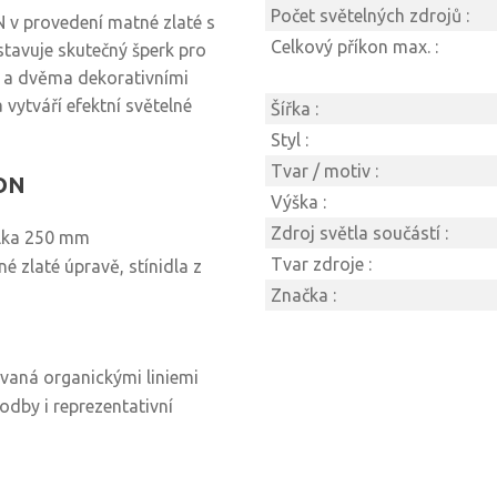
Počet světelných zdrojů :
v provedení matné zlaté s
Celkový příkon max. :
tavuje skutečný šperk pro
mi a dvěma dekorativními
 vytváří efektní světelné
Šířka :
Styl :
Tvar / motiv :
LON
Výška :
Zdroj světla součástí :
lka 250 mm
Tvar zdroje :
é zlaté úpravě, stínidla z
Značka :
vaná organickými liniemi
odby i reprezentativní