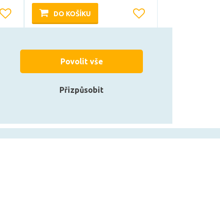
DO KOŠÍKU
Může být u Vás 18. 8.
Povolit vše
Přizpůsobit
zarovky.cz