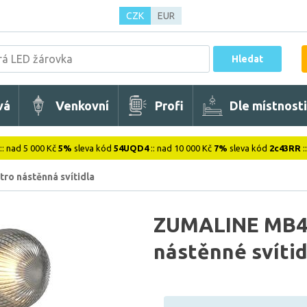
CZK
EUR
Hledat
vá
Venkovní
Profi
Dle místnosti
:: nad 5 000 Kč
5%
sleva kód
54UQD4
:: nad 10 000 Kč
7%
sleva kód
2c43RR
:
tro nástěnná svítidla
ZUMALINE MB4
nástěnné svítid