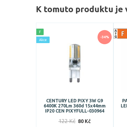
K tomuto produktu je 
F
-34%
Akce
CENTURY LED PIXY 3W G9
P
6400K 270Lm 360d 15x44mm
LE
IP20 CEN PIXYFULL-030964
122 Kč
80 Kč