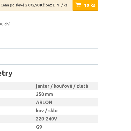
10 ks
Cena po slevě
2 072,90 Kč
bez DPH / ks
30 dní
etry
jantar / kouřová / zlatá
250 mm
ARLON
kov / sklo
220-240V
G9