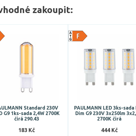
vhodné zakoupit:
AULMANN Standard 230V
PAULMANN LED 3ks-sada
D G9 1ks-sada 2,4W 2700K
Dim G9 230V 3x250lm 3x2
čirá 290.43
2700K čirá
183 Kč
444 Kč