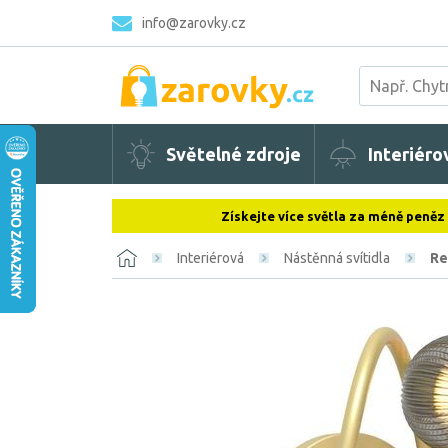
info@zarovky.cz
Světelné zdroje
Interiéro
Získejte více světla za méně peněz
Interiérová
Nástěnná svítidla
Re