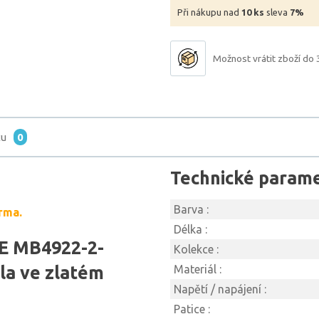
Při nákupu nad
10 ks
sleva
7%
Možnost vrátit zboží do 
tu
0
Technické param
Barva :
rma.
Délka :
E MB4922-2-
Kolekce :
a ve zlatém
Materiál :
Napětí / napájení :
Patice :