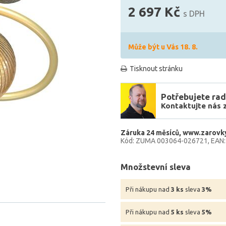
2 697 Kč
s DPH
Může být u Vás 18. 8.
Tisknout stránku
Potřebujete rad
Kontaktujte nás 
Záruka 24 měsíců
www.zarovky
Kód: ZUMA 003064-026721
EAN
Množstevní sleva
Při nákupu nad
3 ks
sleva
3%
Při nákupu nad
5 ks
sleva
5%