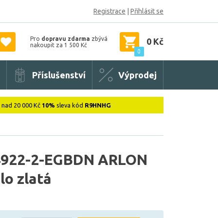
Registrace
|
Přihlásit se
Pro
dopravu zdarma
zbývá
0 Kč
nakoupit za 1 500 Kč
0
Příslušenství
Výprodej
: nad 20 000 Kč
10%
sleva kód
R9HNHG
922-2-EGBDN ARLON
lo zlatá