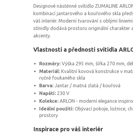
Designové nástěnné svítidlo ZUMALINE ARLON 
kombinací jantarového a kouřového skla předs
váš interiér. Moderní tvarování s oblými linie
stínidly dodává prostoru originální charakter a
akcenty.
Vlastnosti a přednosti svítidla AR
Rozměry:
Výška 295 mm, šířka 270 mm, dé
Materiál:
Kvalitní kovová konstrukce v matn
ručně foukaného skla
Barva:
Jantar / matná zlatá / kouřová
Napětí:
230 V
Kolekce:
ARLON - moderní elegance inspiro
Ideální použití:
Obývací pokoje, ložnice, ch
prostory
Inspirace pro váš interiér