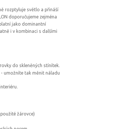
 rozptyluje světlo a přináší
ARLON doporučujeme zejména
uplatní jako dominantní
atně i v kombinaci s dalšími
rovky do skleněných stínítek.
y - umožníte tak měnit náladu
nteriéru.
 použité žárovce)
opských norem