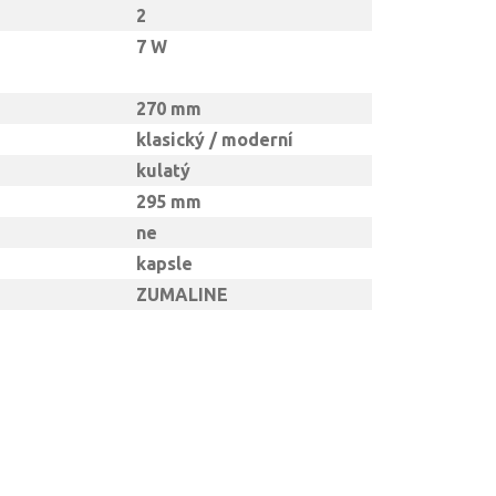
2
7 W
270 mm
klasický / moderní
kulatý
295 mm
ne
kapsle
ZUMALINE