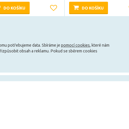
DO KOŠÍKU
DO KOŠÍKU
Může být u Vás 11. 8.
Může být u Vás 18. 8.
tomu potřebujeme data. Sbíráme je
pomocí cookies
, které nám
Načíst další
přizpůsobit obsah a reklamu. Pokud se sběrem cookies
info@zarovky.cz
mace
Technické informace
O nás
Jak ušetřit peníze za svícení?
Kontakty
ky
Jaké jsou typy patic?
O společnosti