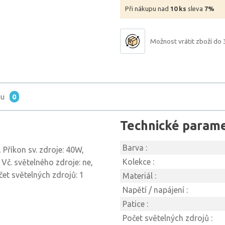
Při nákupu nad
10 ks
sleva
7%
Možnost vrátit zboží do 
tu
0
Technické param
Barva :
Příkon sv. zdroje: 40W,
Kolekce :
 Vč. světelného zdroje: ne,
čet světelných zdrojů: 1
Materiál :
Napětí / napájení :
Patice :
Počet světelných zdrojů :