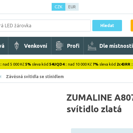
CZK
EUR
Hledat
vá
Venkovní
Profi
Dle místnosti
:: nad 5 000 Kč
5%
sleva kód
54UQD4
:: nad 10 000 Kč
7%
sleva kód
2c43RR
:
Závěsná svítidla se stínidlem
ZUMALINE A807
svítidlo zlatá