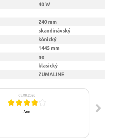
40 W
240 mm
skandinávský
kónický
1445 mm
ne
klasický
ZUMALINE