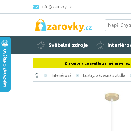
info@zarovky.cz
Světelné zdroje
Interiéro
Získejte více světla za méně peněz
Interiérová
Lustry, závěsná svítidla