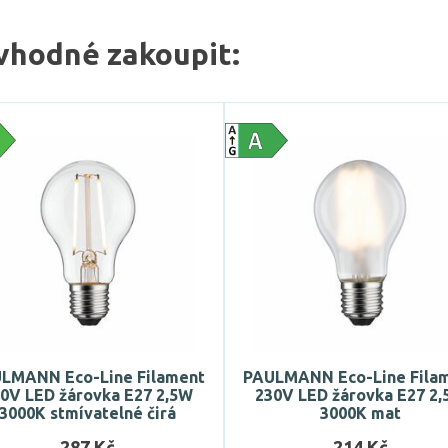
vhodné zakoupit:
LMANN Eco-Line Filament
PAULMANN Eco-Line Fila
0V LED žárovka E27 2,5W
230V LED žárovka E27 2
3000K stmívatelné čirá
3000K mat
287 Kč
214 Kč