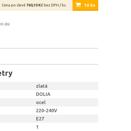
10 ks
Cena po slevě
760,10 Kč
bez DPH / ks
30 dní
etry
zlatá
DOLIA
ocel
220-240V
E27
1