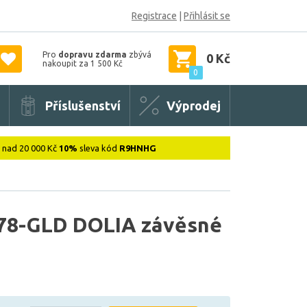
Registrace
|
Přihlásit se
Pro
dopravu zdarma
zbývá
0 Kč
nakoupit za 1 500 Kč
0
Příslušenství
Výprodej
: nad 20 000 Kč
10%
sleva kód
R9HNHG
8-GLD DOLIA závěsné