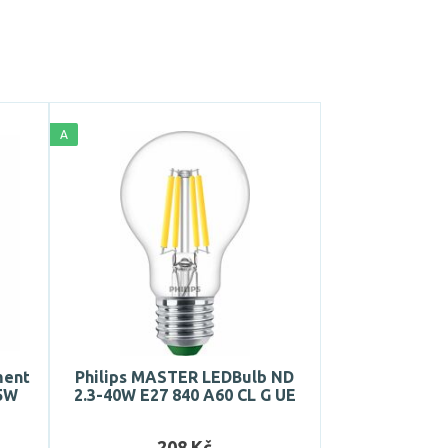
A
ment
Philips MASTER LEDBulb ND
,5W
2.3-40W E27 840 A60 CL G UE
208 Kč