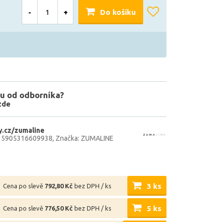
-
+
Do košíku
u od odborníka?
zde
.cz/zumaline
: 5905316609938
Značka: ZUMALINE
3 ks
Cena po slevě
792,80 Kč
bez DPH / ks
5 ks
Cena po slevě
776,50 Kč
bez DPH / ks