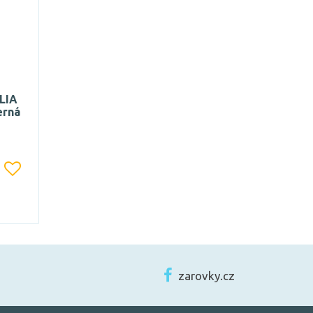
LIA
erná
zarovky.cz