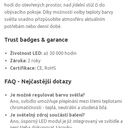
hodí do otevřených prostor, nad jídelní stůl či do
obývacího pokoje. Díky možnosti volby teploty barvy
světla snadno přizpůsobíte atmosféru aktuálním
potřebám nebo denní době.
Trust badges & garance
Životnost LED:
až 30 000 hodin
Záruka:
2 roky
Certifikace:
CE, RoHS
FAQ - Nejčastější dotazy
Je možné regulovat barvu světla?
Ano, svítidlo umožňuje přepínání mezi třemi teplotami
chromatičnosti - teplá, neutrální a studená bílá.
Je světelný zdroj součástí balení?
Ano, úsporný LED modul je již integrovaný ve svítidle a
není třeba dokupovat žárovky.