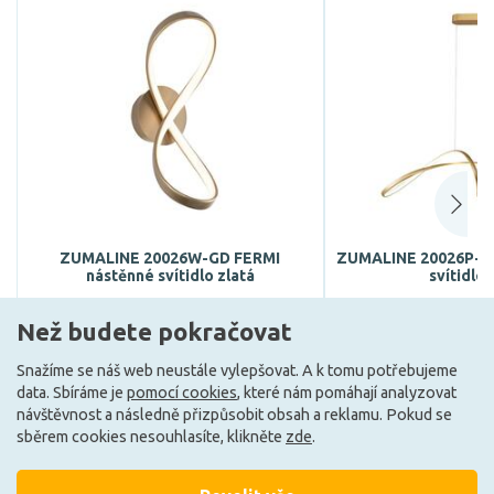
ZUMALINE 20026W-GD FERMI
ZUMALINE 20026P-G
nástěnné svítidlo zlatá
svítidlo 
1 971 Kč
3 941
Než budete pokračovat
DO KOŠÍKU
DO KO
Snažíme se náš web neustále vylepšovat. A k tomu potřebujeme
data. Sbíráme je
pomocí cookies
, které nám pomáhají analyzovat
návštěvnost a následně přizpůsobit obsah a reklamu. Pokud se
Může být u Vás 21. 8.
Může být u V
sběrem cookies nesouhlasíte, klikněte
zde
.