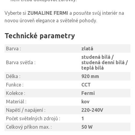
Vyberte si
ZUMALINE FERMI
a posuňte svůj interiér na
novou úroveň elegance a světelné pohody.
Technické parametry
Barva :
zlatá
studená bílá /
Barva světla :
studená denní bílá /
teplá bílá
Délka :
920 mm
Funkce :
CCT
Kolekce :
Fermi
Materiál :
kov
Napětí / napájení :
220-240V
Počet světelných zdrojů :
1
Celkový příkon max. :
50 W