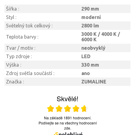
Šířka :
290 mm
Styl :
moderní
Světelný tok celkový :
2800 lm
3000 K / 4000 K /
Teplota barvy :
6000 K
Tvar / motiv :
neobvyklý
Typ zdroje :
LED
Výška :
330 mm
Zdroj světla součástí :
ano
Značka :
ZUMALINE