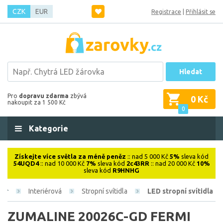
CZK
EUR
Registrace
|
Přihlásit se
Hledat
Pro
dopravu zdarma
zbývá
0 Kč
nakoupit za 1 500 Kč
0
Kategorie
Získejte více světla za méně peněz
:: nad 5 000 Kč
5%
sleva kód
54UQD4
:: nad 10 000 Kč
7%
sleva kód
2c43RR
:: nad 20 000 Kč
10%
sleva kód
R9HNHG
Interiérová
Stropní svítidla
LED stropní svítidla
ZUMALINE 20026C-GD FERMI