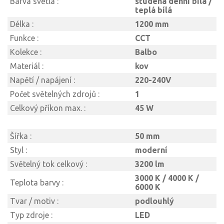
Barva světla :
studená denní bílá /
teplá bílá
Délka :
1200 mm
Funkce :
CCT
Kolekce :
Balbo
Materiál :
kov
Napětí / napájení :
220-240V
Počet světelných zdrojů :
1
Celkový příkon max. :
45 W
Šířka :
50 mm
Styl :
moderní
Světelný tok celkový :
3200 lm
3000 K / 4000 K /
Teplota barvy :
6000 K
Tvar / motiv :
podlouhlý
Typ zdroje :
LED