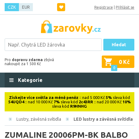
CZK
EUR
Registrace
|
Přihlásit se
Hledat
Pro
dopravu zdarma
zbývá
0 Kč
nakoupit za 1 500 Kč
0
Kategorie
Získejte více světla za méně peněz
:: nad 5 000 Kč
5%
sleva kód
54UQD4
:: nad 10 000 Kč
7%
sleva kód
2c43RR
:: nad 20 000 Kč
10%
sleva kód
R9HNHG
ová
Lustry, závěsná svítidla
LED lustry a závěsná svítidla
ZUMALINE 20006PM-BK BALBO