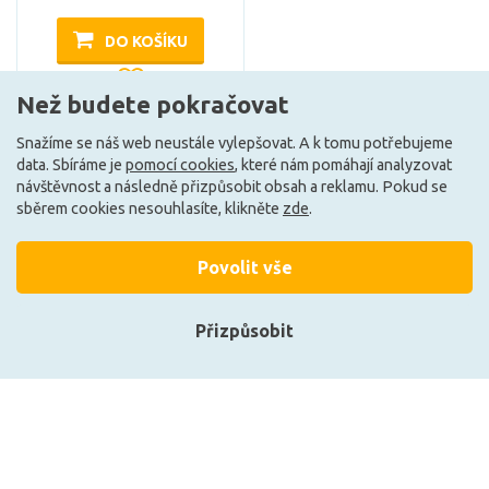
DO KOŠÍKU
Než budete pokračovat
Může být u Vás 17. 8.
Snažíme se náš web neustále vylepšovat. A k tomu potřebujeme
data. Sbíráme je
pomocí cookies
, které nám pomáhají analyzovat
návštěvnost a následně přizpůsobit obsah a reklamu. Pokud se
sběrem cookies nesouhlasíte, klikněte
zde
.
Ze stejné kolekce
Povolit vše
Přizpůsobit
Přihlásit se
Registrace