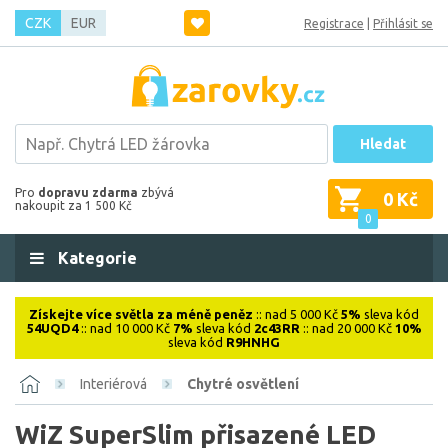
CZK
EUR
Registrace
|
Přihlásit se
Hledat
Pro
dopravu zdarma
zbývá
0 Kč
nakoupit za 1 500 Kč
0
Kategorie
Získejte více světla za méně peněz
:: nad 5 000 Kč
5%
sleva kód
54UQD4
:: nad 10 000 Kč
7%
sleva kód
2c43RR
:: nad 20 000 Kč
10%
sleva kód
R9HNHG
Interiérová
Chytré osvětlení
WiZ SuperSlim přisazené LED