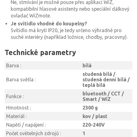
Ne, stmívání je možné pouze přes aplikaci WiZ,
kompatibilní hlasové asistenty nebo speciální dálkový
ovladač WiZmote.
Je svítidlo vhodné do koupelny?
Svítidlo má krytí IP20, je tedy určeno výhradně pro
suché interiéry (například ložnice, chodby, pracovny).
Technické parametry
Barva :
bílá
studená bílá /
Barva světla :
studená denní bílá /
teplá bílá
bluetooth / CCT /
Funkce :
Smart / WiZ
Hmotnost :
2300 g
Materiál :
kov / plast
Napětí / napájení :
220-240V
Počet světelných zdrojů :
1