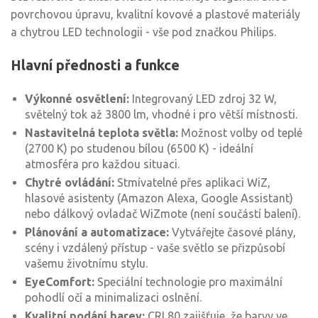
povrchovou úpravu, kvalitní kovové a plastové materiály
a chytrou LED technologii - vše pod značkou Philips.
Hlavní přednosti a funkce
Výkonné osvětlení:
Integrovaný LED zdroj 32 W,
světelný tok až 3800 lm, vhodné i pro větší místnosti.
Nastavitelná teplota světla:
Možnost volby od teplé
(2700 K) po studenou bílou (6500 K) - ideální
atmosféra pro každou situaci.
Chytré ovládání:
Stmívatelné přes aplikaci WiZ,
hlasové asistenty (Amazon Alexa, Google Assistant)
nebo dálkový ovladač WiZmote (není součástí balení).
Plánování a automatizace:
Vytvářejte časové plány,
scény i vzdálený přístup - vaše světlo se přizpůsobí
vašemu životnímu stylu.
EyeComfort:
Speciální technologie pro maximální
pohodlí očí a minimalizaci oslnění.
Kvalitní podání barev:
CRI 80 zajišťuje, že barvy ve