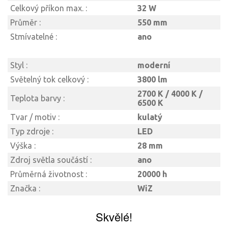
Celkový příkon max. :
32 W
Průměr :
550 mm
Stmívatelné :
ano
Styl :
moderní
Světelný tok celkový :
3800 lm
2700 K / 4000 K /
Teplota barvy :
6500 K
Tvar / motiv :
kulatý
Typ zdroje :
LED
Výška :
28 mm
Zdroj světla součástí :
ano
Průměrná životnost :
20000 h
Značka :
WiZ