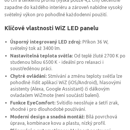
60 cm a tenkému profilu (výška pouze 4,2 cm) decentně
zapadne do každého interiéru a zároveň nabídne vysoký
světelný výkon pro pohodlné každodenní použití.
Klíčové vlastnosti WiZ LED panelu
Úsporný integrovaný LED zdroj:
Příkon 36 W,
světelný tok až 3400 lm.
Nastavitelná teplota světla:
Od teplé žluté 2700 K po
studenou bílou 6500 K - ideální pro relaxaci i
soustředěnou práci.
Chytré ovládání:
Stmívání a změnu teploty světla lze
pohodlně řídit aplikací WiZ (iOS/Android), hlasovými
asistenty (Alexa, Google Assistant) či dálkovým
ovladačem WiZmote (není součástí balení).
Funkce EyeComfort:
Svítidlo neoslňuje a šetří zrak,
vhodné i pro dlouhodobé používání.
Moderní design a snadná montáž:
Bílá povrchová
úprava, kombinace kovu a plastu, nízký profil.