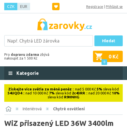
CZK
EUR
Registrace
|
Přihlásit se
Hledat
Pro
dopravu zdarma
zbývá
0 Kč
nakoupit za 1 500 Kč
0
Kategorie
Získejte více světla za méně peněz
:: nad 5 000 Kč
5%
sleva kód
54UQD4
:: nad 10 000 Kč
7%
sleva kód
2c43RR
:: nad 20 000 Kč
10%
sleva kód
R9HNHG
Interiérová
Chytré osvětlení
WiZ přisazený LED 36W 3400lm