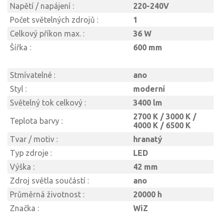
Napětí / napájení :
220-240V
Počet světelných zdrojů :
1
Celkový příkon max. :
36 W
Šířka :
600 mm
Stmívatelné :
ano
Styl :
moderní
Světelný tok celkový :
3400 lm
2700 K / 3000 K /
Teplota barvy :
4000 K / 6500 K
Tvar / motiv :
hranatý
Typ zdroje :
LED
Výška :
42 mm
Zdroj světla součástí :
ano
Průměrná životnost :
20000 h
Značka :
WiZ