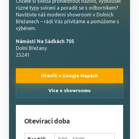
Chcete si světla prohlédnout naživo, vyzkoušet
různé typy svícení a poradit se s odborníkem?
Navštivte náš moderní showroom v Dolních
Břežanech – rádi Vás přivítáme a pomůžeme s
výběrem.
Náměstí Na Sádkách 705
Dolní Břežany
25241
Otevřít v Google Mapách
Více o showroomu
Otevírací doba