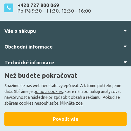
+420 727 800 069
Po-Pá 9:30 - 11:30, 12:30 - 16:00
Vše o nákupu
Obchodní informace
Technické informace
Než budete pokračovat
O nás
Snažíme se náš web neustále vylepšovat. A k tomu potřebujeme
data. Sbíráme je
pomocí cookies
, které nám pomáhají analyzovat
návštěvnost a následně přizpůsobit obsah a reklamu. Pokud se
sběrem cookies nesouhlasíte, klikněte
zde
.
Povolit vše