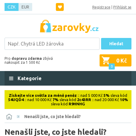
CZK
EUR
Registrace
|
Přihlásit se
Hledat
Pro
dopravu zdarma
zbývá
0 Kč
nakoupit za 1 500 Kč
0
Kategorie
Získejte více světla za méně peněz
:: nad 5 000 Kč
5%
sleva kód
54UQD4
:: nad 10 000 Kč
7%
sleva kód
2c43RR
:: nad 20 000 Kč
10%
sleva kód
R9HNHG
Nenašli jste, co jste hledali?
Nenašli jste, co jste hledali?