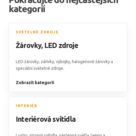
kategorií
SVĚTELNÉ ZDROJE
Žárovky
,
LED zdroje
LED žárovky,
zářivky
,
výbojky
,
halogenové žárovky
a
speciální světelné zdroje
.
Zobrazit kategorii
INTERIÉR
Interiérová svítidla
Lustry
,
stropní svítidla
,
nástěnná světla
,
lampy
a