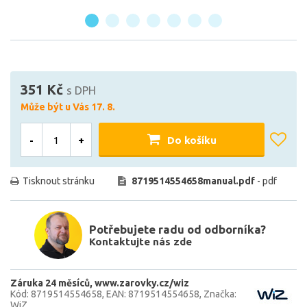
351 Kč
s DPH
Může být u Vás 17. 8.
-
+
Do košíku
Tisknout stránku
8719514554658manual.pdf
- pdf
Potřebujete radu od odborníka?
Kontaktujte nás zde
Záruka 24 měsíců
www.zarovky.cz/wiz
Kód: 8719514554658
EAN: 8719514554658
Značka:
WiZ