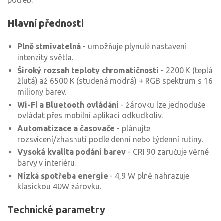
potřeb.
Hlavní přednosti
Plně stmívatelná
- umožňuje plynulé nastavení
intenzity světla.
Široký rozsah teploty chromatičnosti
- 2200 K (teplá
žlutá) až 6500 K (studená modrá) + RGB spektrum s 16
miliony barev.
Wi-Fi a Bluetooth ovládání
- žárovku lze jednoduše
ovládat přes mobilní aplikaci odkudkoliv.
Automatizace a časovače
- plánujte
rozsvícení/zhasnutí podle denní nebo týdenní rutiny.
Vysoká kvalita podání barev
- CRI 90 zaručuje věrné
barvy v interiéru.
Nízká spotřeba energie
- 4,9 W plně nahrazuje
klasickou 40W žárovku.
Technické parametry