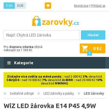
CZK
EUR
Registrace
|
Přihlásit se
Hledat
Pro
dopravu zdarma
zbývá
0 Kč
nakoupit za 1 500 Kč
0
Kategorie
Získejte více světla za méně peněz
:: nad 5 000 Kč
5%
sleva kód
54UQD4
:: nad 10 000 Kč
7%
sleva kód
2c43RR
:: nad 20 000 Kč
10%
sleva kód
R9HNHG
Světelné zdroje
LED žárovky a pásky
LED žárovky
WiZ LED žárovka E14 P45 4,9W