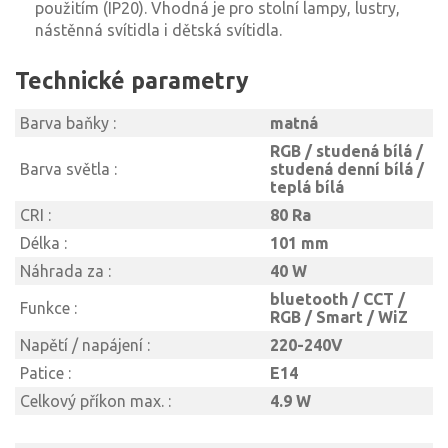
použitím (IP20). Vhodná je pro stolní lampy, lustry,
nástěnná svítidla i dětská svítidla.
Technické parametry
Barva baňky :
matná
RGB / studená bílá /
Barva světla :
studená denní bílá /
teplá bílá
CRI :
80 Ra
Délka :
101 mm
Náhrada za :
40 W
bluetooth / CCT /
Funkce :
RGB / Smart / WiZ
Napětí / napájení :
220-240V
Patice :
E14
Celkový příkon max. :
4.9 W