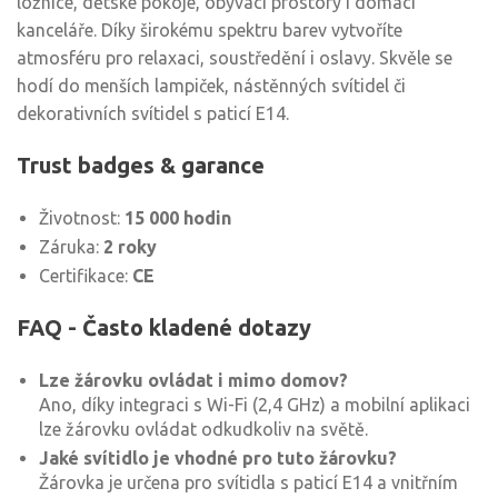
ložnice, dětské pokoje, obývací prostory i domácí
kanceláře. Díky širokému spektru barev vytvoříte
atmosféru pro relaxaci, soustředění i oslavy. Skvěle se
hodí do menších lampiček, nástěnných svítidel či
dekorativních svítidel s paticí E14.
Trust badges & garance
Životnost:
15 000 hodin
Záruka:
2 roky
Certifikace:
CE
FAQ - Často kladené dotazy
Lze žárovku ovládat i mimo domov?
Ano, díky integraci s Wi-Fi (2,4 GHz) a mobilní aplikaci
lze žárovku ovládat odkudkoliv na světě.
Jaké svítidlo je vhodné pro tuto žárovku?
Žárovka je určena pro svítidla s paticí E14 a vnitřním