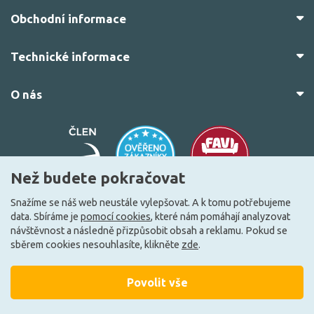
Obchodní informace
Technické informace
O nás
Než budete pokračovat
Snažíme se náš web neustále vylepšovat. A k tomu potřebujeme
data. Sbíráme je
pomocí cookies
, které nám pomáhají analyzovat
© 2010–2026 Všechna práva vyhrazena.
žárovky.cz
návštěvnost a následně přizpůsobit obsah a reklamu. Pokud se
Vytvořilo
FEO.cz
sběrem cookies nesouhlasíte, klikněte
zde
.
Povolit vše