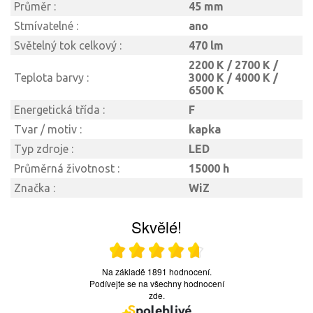
Průměr :
45 mm
Stmívatelné :
ano
Světelný tok celkový :
470 lm
2200 K / 2700 K /
Teplota barvy :
3000 K / 4000 K /
6500 K
Energetická třída :
F
Tvar / motiv :
kapka
Typ zdroje :
LED
Průměrná životnost :
15000 h
Značka :
WiZ