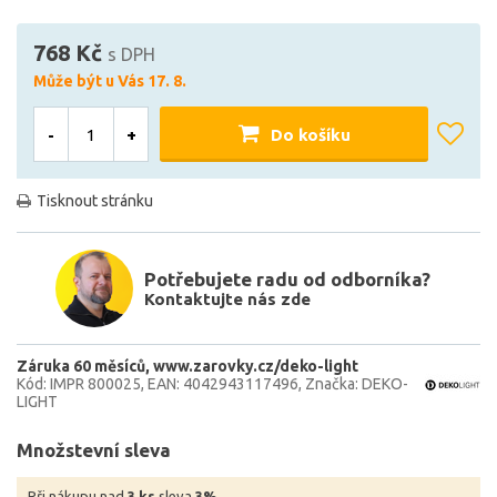
768 Kč
s DPH
Může být u Vás 17. 8.
-
+
Do košíku
Tisknout stránku
Potřebujete radu od odborníka?
Kontaktujte nás zde
Záruka 60 měsíců
www.zarovky.cz/deko-light
Kód: IMPR 800025
EAN: 4042943117496
Značka: DEKO-
LIGHT
Množstevní sleva
Při nákupu nad
3 ks
sleva
3%