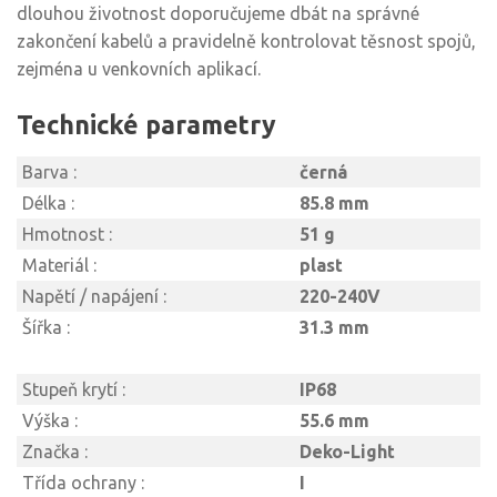
dlouhou životnost doporučujeme dbát na správné
zakončení kabelů a pravidelně kontrolovat těsnost spojů,
zejména u venkovních aplikací.
Technické parametry
Barva :
černá
Délka :
85.8 mm
Hmotnost :
51 g
Materiál :
plast
Napětí / napájení :
220-240V
Šířka :
31.3 mm
Stupeň krytí :
IP68
Výška :
55.6 mm
Značka :
Deko-Light
Třída ochrany :
I