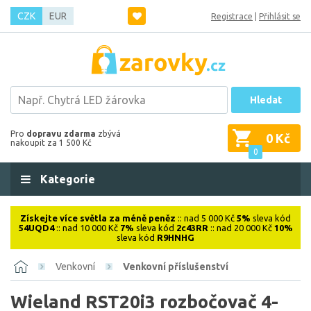
CZK
EUR
Registrace
|
Přihlásit se
Hledat
Pro
dopravu zdarma
zbývá
0 Kč
nakoupit za 1 500 Kč
0
Kategorie
Získejte více světla za méně peněz
:: nad 5 000 Kč
5%
sleva kód
54UQD4
:: nad 10 000 Kč
7%
sleva kód
2c43RR
:: nad 20 000 Kč
10%
sleva kód
R9HNHG
Venkovní
Venkovní příslušenství
Wieland RST20i3 rozbočovač 4-