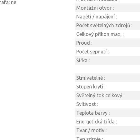
rafa: ne
Montážní otvor :
Napětí / napájení :
Počet světelných zdrojů :
Celkový příkon max. :
Proud :
Počet sepnutí :
Šířka :
Stmívatelné :
Stupeň krytí :
Světelný tok celkový :
Svítivost :
Teplota barvy :
Energetická třída :
Tvar / motiv :
Typ zdroje :