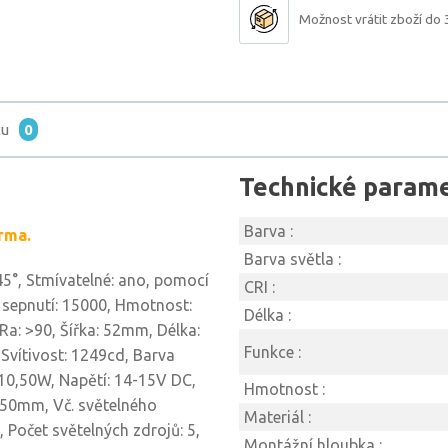
Možnost vrátit zboží do 
tu
0
Technické param
Barva :
rma.
Barva světla :
 45°, Stmívatelné: ano, pomocí
CRI :
t sepnutí: 15000, Hmotnost:
Délka :
Ra: >90, Šířka: 52mm, Délka:
Funkce :
Svítivost: 1249cd, Barva
 10,50W, Napětí: 14-15V DC,
Hmotnost :
 50mm, Vč. světelného
Materiál :
t, Počet světelných zdrojů: 5,
Montážní hloubka :