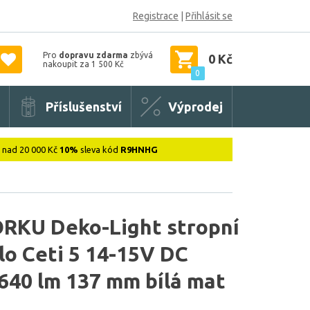
Registrace
|
Přihlásit se
Pro
dopravu zdarma
zbývá
0 Kč
nakoupit za 1 500 Kč
0
Příslušenství
Výprodej
: nad 20 000 Kč
10%
sleva kód
R9HNHG
KU Deko-Light stropní
lo Ceti 5 14-15V DC
640 lm 137 mm bílá mat