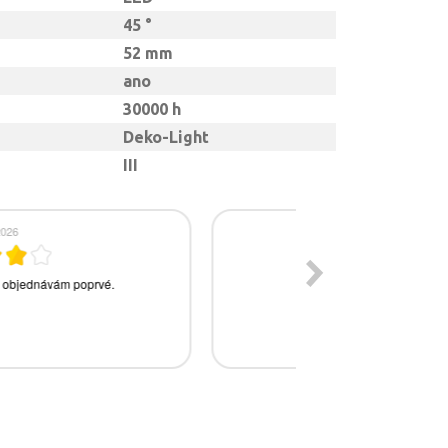
45 °
52 mm
ano
30000 h
Deko-Light
III