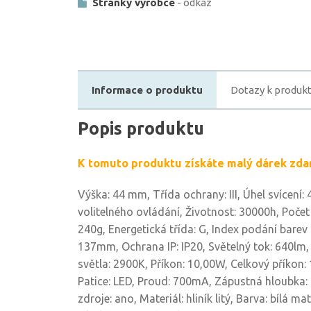
Stránky výrobce
- odkaz
Informace o produktu
Dotazy k produk
Popis produktu
K tomuto produktu získáte malý dárek zda
Výška: 44 mm, Třída ochrany: III, Úhel svícení:
volitelného ovládání, Životnost: 30000h, Poče
240g, Energetická třída: G, Index podání barev 
137mm, Ochrana IP: IP20, Světelný tok: 640lm, 
světla: 2900K, Příkon: 10,00W, Celkový příkon:
Patice: LED, Proud: 700mA, Zápustná hloubka:
zdroje: ano, Materiál: hliník litý, Barva: bílá ma