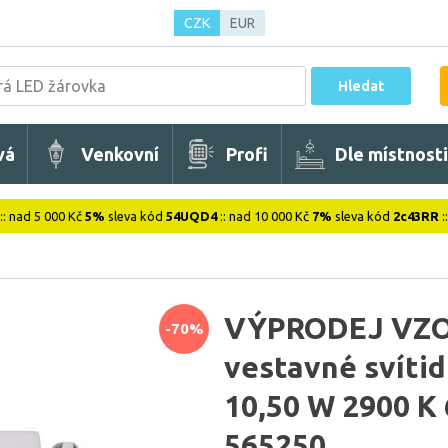
CZK
EUR
Hledat
vá
Venkovní
Profi
Dle místnosti
:: nad 5 000 Kč
5%
sleva kód
54UQD4
:: nad 10 000 Kč
7%
sleva kód
2c43RR
:
VÝPRODEJ VZOR
-70%
vestavné svítid
10,50 W 2900 K 
565250