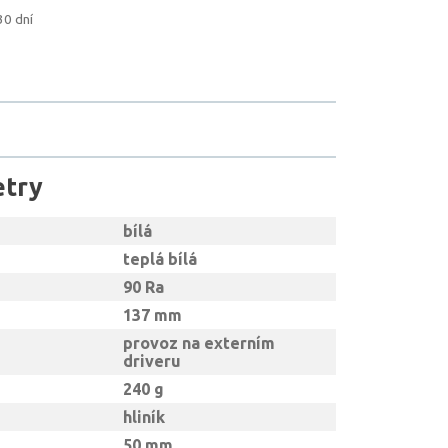
30 dní
etry
bílá
teplá bílá
90 Ra
137 mm
provoz na externím
driveru
240 g
hliník
50 mm