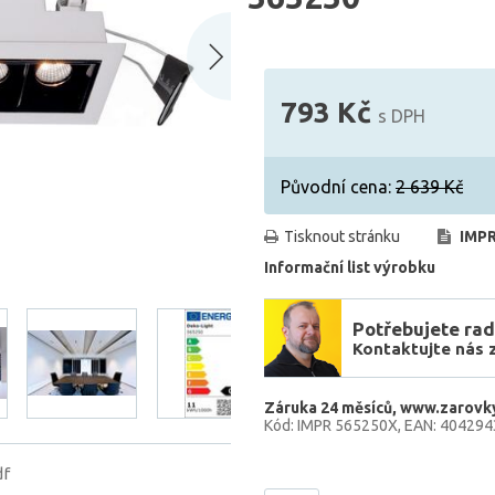
793 Kč
s DPH
Původní cena:
2 639 Kč
Tisknout stránku
IMPR
Informační list výrobku
Potřebujete rad
Kontaktujte nás 
Záruka 24 měsíců
www.zarovky
Kód: IMPR 565250X
EAN: 40429
df