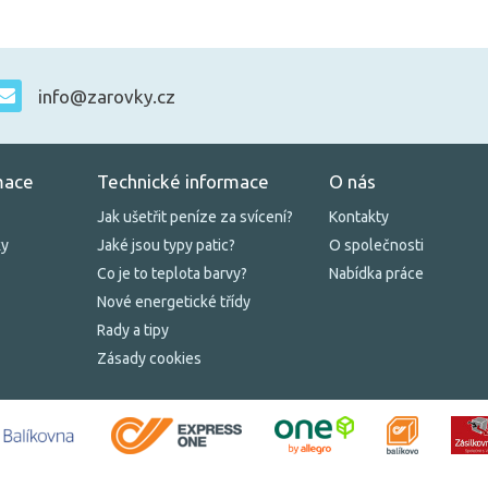
info@zarovky.cz
mace
Technické informace
O nás
Jak ušetřit peníze za svícení?
Kontakty
ky
Jaké jsou typy patic?
O společnosti
Co je to teplota barvy?
Nabídka práce
Nové energetické třídy
Rady a tipy
Zásady cookies