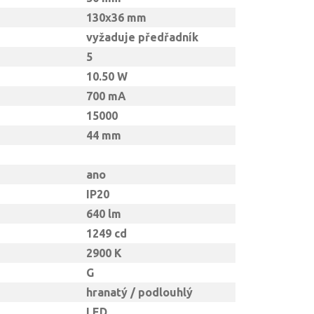
130x36 mm
vyžaduje předřadník
5
10.50 W
700 mA
15000
44 mm
ano
IP20
640 lm
1249 cd
2900 K
G
hranatý / podlouhlý
LED