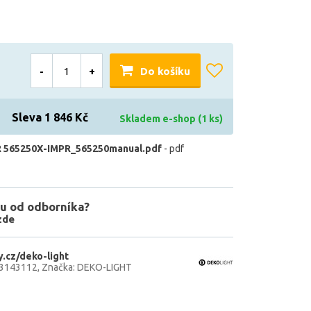
-
+
Do košíku
Sleva 1 846 Kč
Skladem e-shop (1 ks)
 565250X-IMPR_565250manual.pdf
- pdf
u od odborníka?
zde
.cz/deko-light
43143112
Značka: DEKO-LIGHT