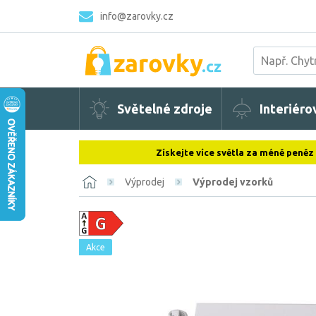
info@zarovky.cz
Světelné zdroje
Interiéro
Získejte více světla za méně peněz
Výprodej
Výprodej vzorků
Akce