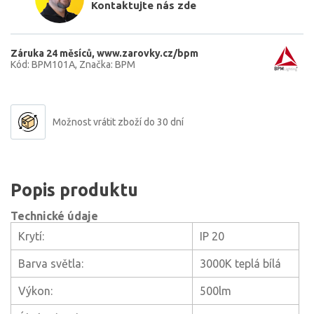
Kontaktujte nás zde
Záruka 24 měsíců
www.zarovky.cz/bpm
Kód: BPM101A
Značka: BPM
Možnost vrátit zboží do 30 dní
Popis produktu
Technické údaje
Krytí:
IP 20
Barva světla:
3000K teplá bílá
Výkon:
500lm