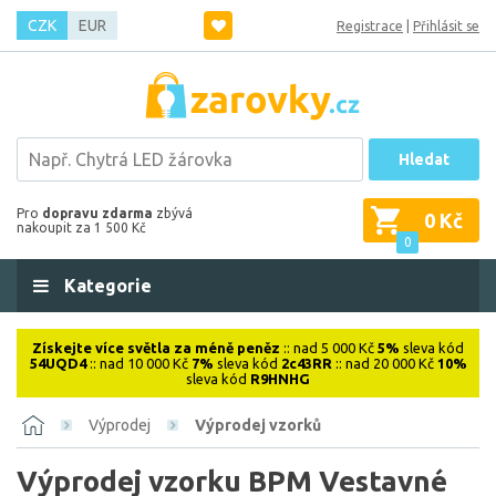
CZK
EUR
Registrace
|
Přihlásit se
Hledat
Pro
dopravu zdarma
zbývá
0 Kč
nakoupit za 1 500 Kč
0
Kategorie
Získejte více světla za méně peněz
:: nad 5 000 Kč
5%
sleva kód
54UQD4
:: nad 10 000 Kč
7%
sleva kód
2c43RR
:: nad 20 000 Kč
10%
sleva kód
R9HNHG
Výprodej
Výprodej vzorků
Výprodej vzorku BPM Vestavné