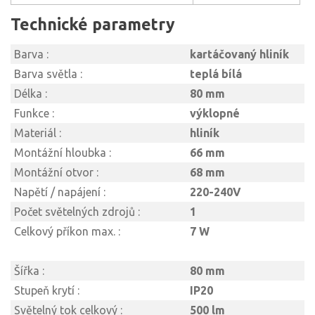
Technické parametry
Barva :
kartáčovaný hliník
Barva světla :
teplá bílá
Délka :
80 mm
Funkce :
výklopné
Materiál :
hliník
Montážní hloubka :
66 mm
Montážní otvor :
68 mm
Napětí / napájení :
220-240V
Počet světelných zdrojů :
1
Celkový příkon max. :
7 W
Šířka :
80 mm
Stupeň krytí :
IP20
Světelný tok celkový :
500 lm