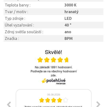
Teplota barvy :
3000 K
Tvar / motiv :
hranatý
Typ zdroje :
LED
Úhel vyzařování :
40 °
Zdroj světla součástí :
ano
Značka :
BPM