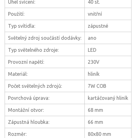
Úhel svícení:
40 st.
Použití:
vnitřní
Typ svítidla:
zápustné
Světelný zdroj součástí dodávky:
ano
Typ světelného zdroje:
LED
Provozní napětí:
230V
Materiál:
hliník
Počet světelných zdrojů:
7W COB
Povrchová úprava:
kartáčovaný hliník
Montážní otvor:
68 mm
Zápustná hloubka:
66 mm
Rozměr:
80x80 mm