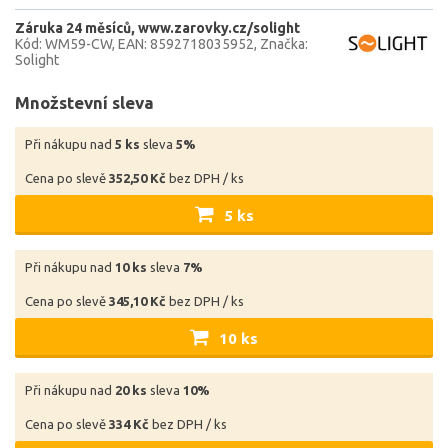
Záruka 24 měsíců
www.zarovky.cz/solight
Kód: WM59-CW
EAN: 8592718035952
Značka:
Solight
Množstevní sleva
Při nákupu nad
5 ks
sleva
5%
Cena po slevě
352,50 Kč
bez DPH / ks
5 ks
Při nákupu nad
10 ks
sleva
7%
Cena po slevě
345,10 Kč
bez DPH / ks
10 ks
Při nákupu nad
20 ks
sleva
10%
Cena po slevě
334 Kč
bez DPH / ks