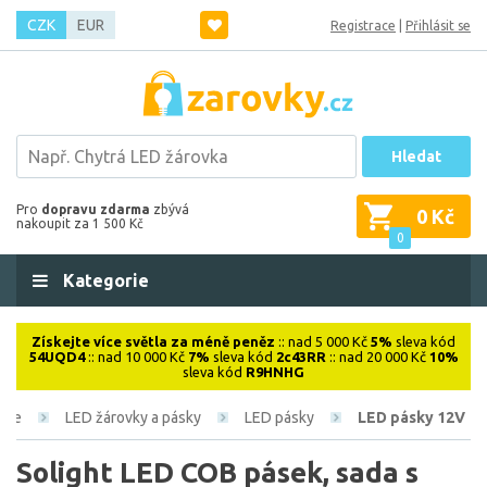
CZK
EUR
Registrace
|
Přihlásit se
Hledat
Pro
dopravu zdarma
zbývá
0 Kč
nakoupit za 1 500 Kč
0
Kategorie
Získejte více světla za méně peněz
:: nad 5 000 Kč
5%
sleva kód
54UQD4
:: nad 10 000 Kč
7%
sleva kód
2c43RR
:: nad 20 000 Kč
10%
sleva kód
R9HNHG
roje
LED žárovky a pásky
LED pásky
LED pásky 12V
Solight LED COB pásek, sada s