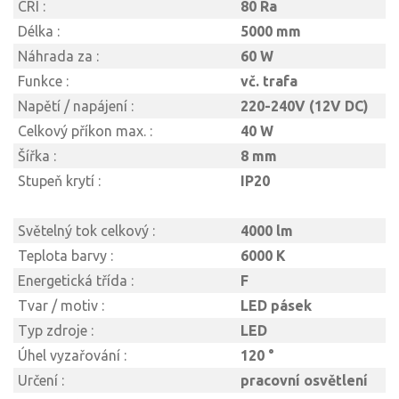
CRI :
80 Ra
Délka :
5000 mm
Náhrada za :
60 W
Funkce :
vč. trafa
Napětí / napájení :
220-240V (12V DC)
Celkový příkon max. :
40 W
Šířka :
8 mm
Stupeň krytí :
IP20
Světelný tok celkový :
4000 lm
Teplota barvy :
6000 K
Energetická třída :
F
Tvar / motiv :
LED pásek
Typ zdroje :
LED
Úhel vyzařování :
120 °
Určení :
pracovní osvětlení