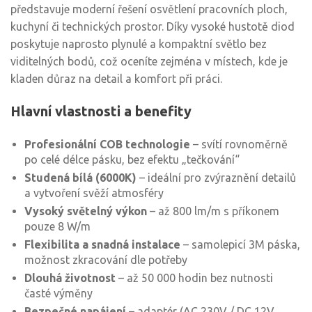
představuje moderní řešení osvětlení pracovních ploch,
kuchyní či technických prostor. Díky vysoké hustotě diod
poskytuje naprosto plynulé a kompaktní světlo bez
viditelných bodů, což oceníte zejména v místech, kde je
kladen důraz na detail a komfort při práci.
Hlavní vlastnosti a benefity
Profesionální COB technologie
– svítí rovnoměrně
po celé délce pásku, bez efektu „tečkování“
Studená bílá (6000K)
– ideální pro zvýraznění detailů
a vytvoření svěží atmosféry
Vysoký světelný výkon
– až 800 lm/m s příkonem
pouze 8 W/m
Flexibilita a snadná instalace
– samolepicí 3M páska,
možnost zkracování dle potřeby
Dlouhá životnost
– až 50 000 hodin bez nutnosti
časté výměny
Bezpečné napájení
– adaptér (AC 230V / DC 12V,