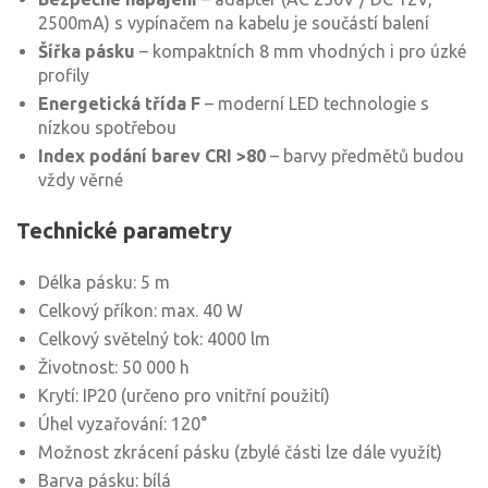
2500mA) s vypínačem na kabelu je součástí balení
Šířka pásku
– kompaktních 8 mm vhodných i pro úzké
profily
Energetická třída F
– moderní LED technologie s
nízkou spotřebou
Index podání barev CRI >80
– barvy předmětů budou
vždy věrné
Technické parametry
Délka pásku: 5 m
Celkový příkon: max. 40 W
Celkový světelný tok: 4000 lm
Životnost: 50 000 h
Krytí: IP20 (určeno pro vnitřní použití)
Úhel vyzařování: 120°
Možnost zkrácení pásku (zbylé části lze dále využít)
Barva pásku: bílá