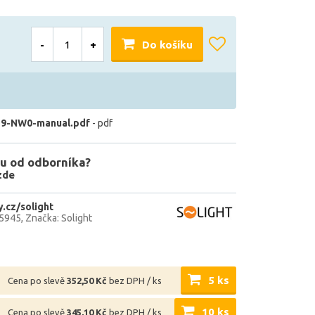
-
+
Do košíku
9-NW0-manual.pdf
- pdf
u od odborníka?
zde
.cz/solight
5945
Značka: Solight
5 ks
Cena po slevě
352,50 Kč
bez DPH / ks
10 ks
Cena po slevě
345,10 Kč
bez DPH / ks