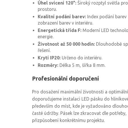
Úhel svícení 120°:
Široký rozptyl světla pr
prostoru.
Kvalitní podání barev:
Index podání barev 
zobrazení barev v interiéru.
Energetická třída F:
Moderní LED technolog
energie.
Životnost až 50 000 hodin:
Dlouhodobě spo
řešení.
Krytí IP20:
Určeno do interiéru.
Rozměry:
Délka 5 m, šířka 8 mm.
Profesionální doporučení
Pro dosažení maximální životnosti a optimáln
doporučujeme instalaci LED pásku do hliníkové
především do míst, kde je vyžadováno dlouhod
časté údržby. Pásek lze zkracovat dle potřeby
přizpůsobení konkrétnímu projektu.