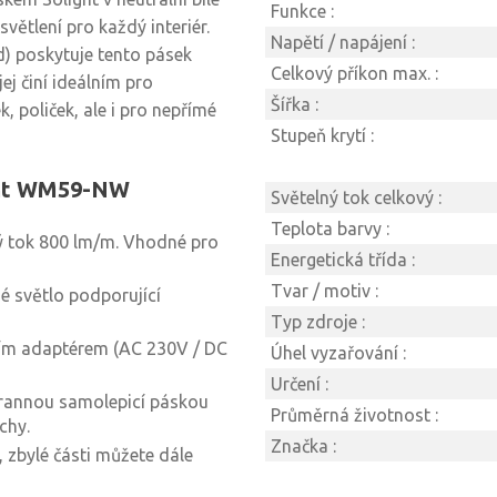
Funkce :
větlení pro každý interiér.
Napětí / napájení :
d) poskytuje tento pásek
Celkový příkon max. :
ej činí ideálním pro
Šířka :
, poliček, ale i pro nepřímé
Stupeň krytí :
ight WM59-NW
Světelný tok celkový :
Teplota barvy :
ý tok 800 lm/m. Vhodné pro
Energetická třída :
Tvar / motiv :
é světlo podporující
Typ zdroje :
ím adaptérem (AC 230V / DC
Úhel vyzařování :
Určení :
rannou samolepicí páskou
Průměrná životnost :
chy.
Značka :
 zbylé části můžete dále