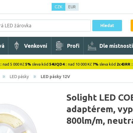
CZK
EUR
Hledat
vá
Venkovní
Profi
Dle místnosti
:: nad 5 000 Kč
5%
sleva kód
54UQD4
:: nad 10 000 Kč
7%
sleva kód
2c43RR
:
LED pásky
LED pásky 12V
Solight LED COB
adaptérem, vyp
800lm/m, neutr