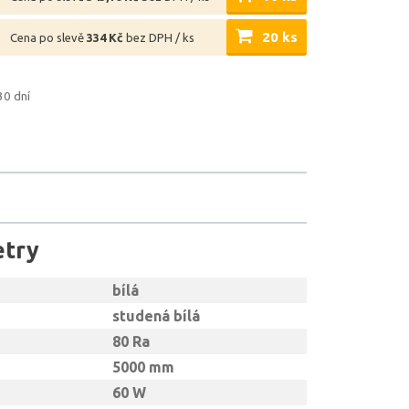
20 ks
Cena po slevě
334 Kč
bez DPH / ks
30 dní
etry
bílá
studená bílá
80 Ra
5000 mm
60 W