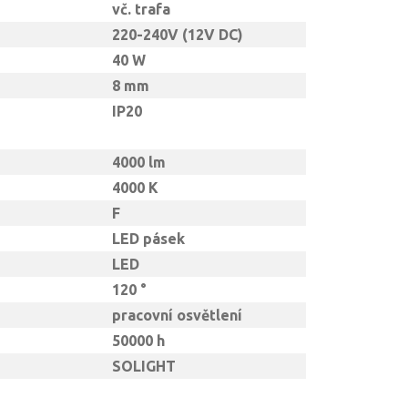
vč. trafa
220-240V (12V DC)
40 W
8 mm
IP20
4000 lm
4000 K
F
LED pásek
LED
120 °
pracovní osvětlení
50000 h
SOLIGHT