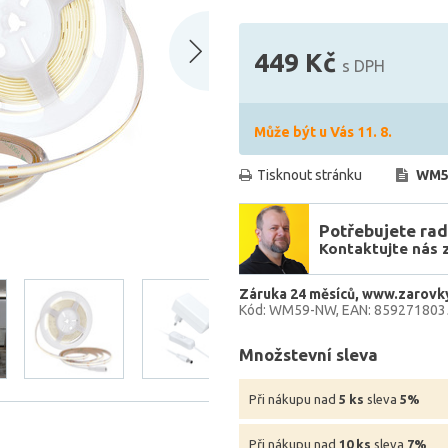
449 Kč
s DPH
Může být u Vás 11. 8.
Tisknout stránku
WM5
Potřebujete rad
Kontaktujte nás 
Záruka 24 měsíců
www.zarovky
Kód: WM59-NW
EAN: 859271803
Množstevní sleva
Při nákupu nad
5 ks
sleva
5%
Při nákupu nad
10 ks
sleva
7%