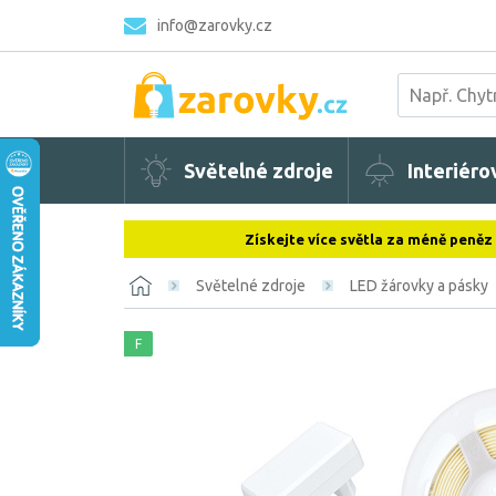
info@zarovky.cz
Světelné zdroje
Interiéro
Získejte více světla za méně peněz
Světelné zdroje
LED žárovky a pásky
F