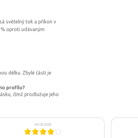
á světelný tok a příkon v
25 % oproti udávaným
u délku. Zbylé části je
ho profilu?
 pásku, čímž prodlužuje jeho