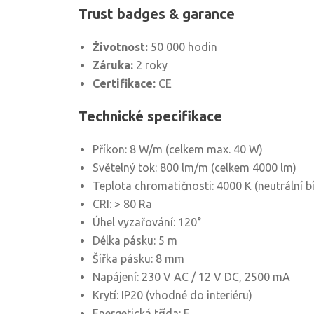
Trust badges & garance
Životnost:
50 000 hodin
Záruka:
2 roky
Certifikace:
CE
Technické specifikace
Příkon: 8 W/m (celkem max. 40 W)
Světelný tok: 800 lm/m (celkem 4000 lm)
Teplota chromatičnosti: 4000 K (neutrální bí
CRI: > 80 Ra
Úhel vyzařování: 120°
Délka pásku: 5 m
Šířka pásku: 8 mm
Napájení: 230 V AC / 12 V DC, 2500 mA
Krytí: IP20 (vhodné do interiéru)
Energetická třída: F