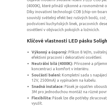
(4000K), které přináší výkonné a rovnoměrné os
Díky inovativní technologii COB (chip-on-boar
souvislý světelný efekt bez rušivých bodů, což j
podsvícení kuchyňských linek, pracovních desek
osvětlení v obývacích pokojích a ložnicích.
Klíčové vlastnosti LED pásku Sol
Výkonný a úsporný:
Příkon 8 W/m, světeln
efektivní pracovní i dekorativní osvětlení.
Neutrální bílá (4000K):
Přirozené a příjemn
koncentraci a komfort v interiéru.
Součástí balení:
Kompletní sada s napájec
12V, 2500mA) a vypínačem na kabelu.
Snadná instalace:
Pásek je opatřen oboust
3M pro jednoduchou montáž na různé povr
Flexibilita:
Pásek lze dle potřeby zkracovat,
využít.