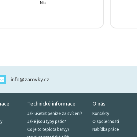
info@zarovky.cz
mace
Technické informace
O nás
Jak ušetřit peníze za svícení?
Kontakty
ky
Jaké jsou typy patic?
O společnosti
Co je to teplota barvy?
Nabídka práce