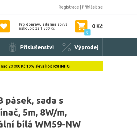
Registrace
|
Přihlásit se
Pro
dopravu zdarma
zbývá
0 Kč
nakoupit za 1 500 Kč
0
Příslušenství
Výprodej
: nad 20 000 Kč
10%
sleva kód
R9HNHG
 pásek, sada s
ínač, 5m, 8W/m,
ální bílá WM59-NW