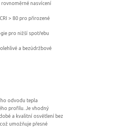
o rovnoměrné nasvícení
CRI > 80 pro přirozené
ie pro nižší spotřebu
lehlivé a bezúdržbové
ího odvodu tepla
ho profilu. Je vhodný
obé a kvalitní osvětlení bez
, což umožňuje přesné