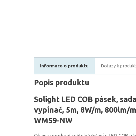
Informace o produktu
Dotazy k produk
Popis produktu
Solight LED COB pásek, sad
vypínač, 5m, 8W/m, 800lm/m,
WM59-NW
Objevte moderní světelné řešení s LED COB pás