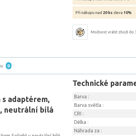
Při nákupu nad
20 ks
sleva
10%
Možnost vrátit zboží do 
tu
0
Technické param
Barva :
a s adaptérem,
Barva světla :
 neutrální bílá
CRI :
Délka :
Náhrada za :
kem Solight v neutrální bílé