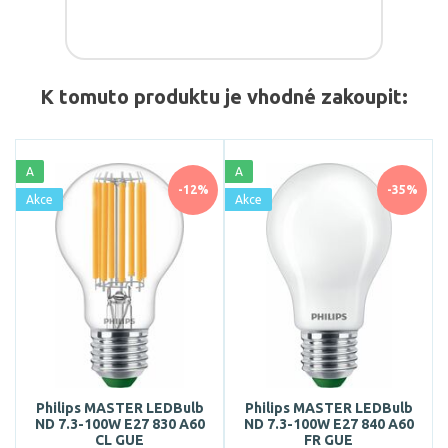
K tomuto produktu je vhodné zakoupit:
A
A
-12%
-35%
Akce
Akce
Philips MASTER LEDBulb
Philips MASTER LEDBulb
ND 7.3-100W E27 830 A60
ND 7.3-100W E27 840 A60
CL GUE
FR GUE