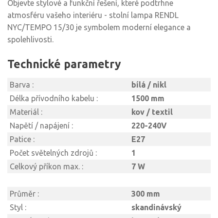
Objevte stylové a funkční řešení, které podtrhne
atmosféru vašeho interiéru - stolní lampa RENDL
NYC/TEMPO 15/30 je symbolem moderní elegance a
spolehlivosti.
Technické parametry
Barva :
bílá / nikl
Délka přívodního kabelu :
1500 mm
Materiál :
kov / textil
Napětí / napájení :
220-240V
Patice :
E27
Počet světelných zdrojů :
1
Celkový příkon max. :
7 W
Průměr :
300 mm
Styl :
skandinávský