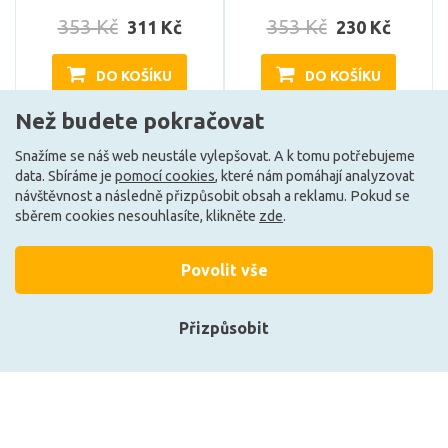
353 Kč
353 Kč
311 Kč
230 Kč
DO KOŠÍKU
DO KOŠÍKU
Než budete pokračovat
Snažíme se náš web neustále vylepšovat. A k tomu potřebujeme
Skladem e-shop (2 ks)
Skladem e-shop (5 ks)
data. Sbíráme je
pomocí cookies
, které nám pomáhají analyzovat
návštěvnost a následně přizpůsobit obsah a reklamu. Pokud se
A
sběrem cookies nesouhlasíte, klikněte
zde
.
-12%
Akce
Povolit vše
Přizpůsobit
Přihlásit se
Registrace
Philips MASTER LEDBulb
PAULMANN Eco-Line