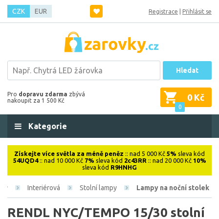
CZK
EUR
Registrace
|
Přihlásit se
Hledat
Pro
dopravu zdarma
zbývá
0 Kč
nakoupit za 1 500 Kč
0
Kategorie
Získejte více světla za méně peněz
:: nad 5 000 Kč
5%
sleva kód
54UQD4
:: nad 10 000 Kč
7%
sleva kód
2c43RR
:: nad 20 000 Kč
10%
sleva kód
R9HNHG
Interiérová
Stolní lampy
Lampy na noční stolek
RENDL NYC/TEMPO 15/30 stolní