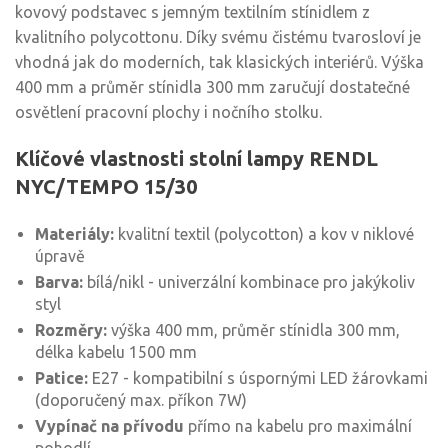
kovový podstavec s jemným textilním stínidlem z
kvalitního polycottonu. Díky svému čistému tvarosloví je
vhodná jak do moderních, tak klasických interiérů. Výška
400 mm a průměr stínidla 300 mm zaručují dostatečné
osvětlení pracovní plochy i nočního stolku.
Klíčové vlastnosti stolní lampy RENDL
NYC/TEMPO 15/30
Materiály:
kvalitní textil (polycotton) a kov v niklové
úpravě
Barva:
bílá/nikl - univerzální kombinace pro jakýkoliv
styl
Rozměry:
výška 400 mm, průměr stínidla 300 mm,
délka kabelu 1500 mm
Patice:
E27 - kompatibilní s úspornými LED žárovkami
(doporučený max. příkon 7W)
Vypínač na přívodu
přímo na kabelu pro maximální