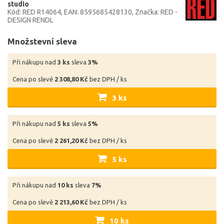
studio
Kód: RED R14064
EAN: 8595685428130
Značka: RED -
DESIGN RENDL
Množstevní sleva
Při nákupu nad
3 ks
sleva
3%
Cena po slevě
2 308,80 Kč
bez DPH / ks
3 ks
Při nákupu nad
5 ks
sleva
5%
Cena po slevě
2 261,20 Kč
bez DPH / ks
5 ks
Při nákupu nad
10 ks
sleva
7%
Cena po slevě
2 213,60 Kč
bez DPH / ks
10 ks