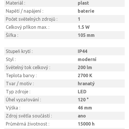
Materiál :
plast
Napětí / napájení :
baterie
Počet světelných zdrojů :
1
Celkový příkon max. :
1.5 W
Šířka :
105 mm
Stupeň krytí :
IP44
Styl :
moderní
Světelný tok celkový :
200 lm
Teplota barvy :
2700 K
Tvar / motiv :
hranatý
Typ zdroje :
LED
Úhel vyzařování :
120 °
Výška :
46 mm
Zdroj světla součástí :
ano
Průměrná životnost :
15000 h