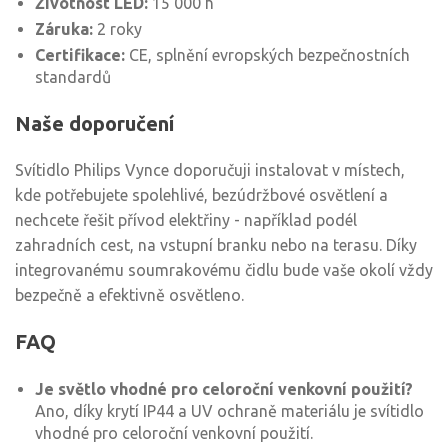
Životnost LED:
15 000 h
Záruka:
2 roky
Certifikace:
CE, splnění evropských bezpečnostních
standardů
Naše doporučení
Svítidlo Philips Vynce doporučuji instalovat v místech,
kde potřebujete spolehlivé, bezúdržbové osvětlení a
nechcete řešit přívod elektřiny - například podél
zahradních cest, na vstupní branku nebo na terasu. Díky
integrovanému soumrakovému čidlu bude vaše okolí vždy
bezpečně a efektivně osvětleno.
FAQ
Je světlo vhodné pro celoroční venkovní použití?
Ano, díky krytí IP44 a UV ochraně materiálu je svítidlo
vhodné pro celoroční venkovní použití.