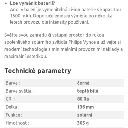
Lze vyměnit baterii?
Ano, v balení je vyměnitelná Li-ion baterie s kapacitou
1500 mAh. Doporučujeme její výměnu po několika
letech provozu dle intenzity používání.
Svěřte svou zahradu či vstupní prostor do rukou
spolehlivého solárního svítidla Philips Vynce a užívejte si
moderní technologie s minimálními provozními náklady a
maximální estetikou.
Technické parametry
Barva :
černá
Barva světla :
teplá bílá
CRI :
80 Ra
Délka :
136 mm
Funkce :
solární
Hmotnost :
305 g