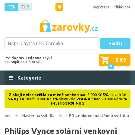
CZK
EUR
Registrace
|
Přihlásit se
Hledat
Pro
dopravu zdarma
zbývá
0 Kč
nakoupit za 1 500 Kč
0
Kategorie
Získejte více světla za méně peněz
:: nad 5 000 Kč
5%
sleva kód
54UQD4
:: nad 10 000 Kč
7%
sleva kód
2c43RR
:: nad 20 000 Kč
10%
sleva kód
R9HNHG
kovní
Nástěnná svítidla
LED venkovní nástěnná svítidla
Philips Vynce solární venkovní