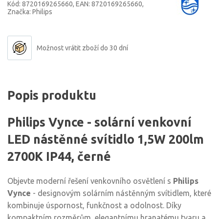
Kód: 8720169265660
EAN: 8720169265660
Značka: Philips
Možnost vrátit zboží do 30 dní
Popis produktu
Philips Vynce - solární venkovní
LED nástěnné svítidlo 1,5W 200lm
2700K IP44, černé
Objevte moderní řešení venkovního osvětlení s
Philips
Vynce
- designovým solárním nástěnným svítidlem, které
kombinuje úspornost, funkčnost a odolnost. Díky
kompaktním rozměrům, elegantnímu hranatému tvaru a