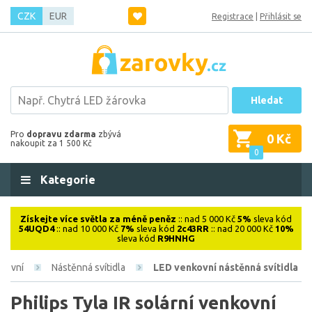
CZK
EUR
Registrace
|
Přihlásit se
Hledat
Pro
dopravu zdarma
zbývá
0 Kč
nakoupit za 1 500 Kč
0
Kategorie
Získejte více světla za méně peněz
:: nad 5 000 Kč
5%
sleva kód
54UQD4
:: nad 10 000 Kč
7%
sleva kód
2c43RR
:: nad 20 000 Kč
10%
sleva kód
R9HNHG
kovní
Nástěnná svítidla
LED venkovní nástěnná svítidla
Philips Tyla IR solární venkovní