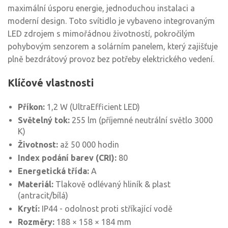
maximální úsporu energie, jednoduchou instalaci a
moderní design. Toto svítidlo je vybaveno integrovaným
LED zdrojem s mimořádnou životností, pokročilým
pohybovým senzorem a solárním panelem, který zajišťuje
plně bezdrátový provoz bez potřeby elektrického vedení.
Klíčové vlastnosti
Příkon:
1,2 W (UltraEfficient LED)
Světelný tok:
255 lm (příjemné neutrální světlo 3000
K)
Životnost:
až 50 000 hodin
Index podání barev (CRI):
80
Energetická třída:
A
Materiál:
Tlakově odlévaný hliník & plast
(antracit/bílá)
Krytí:
IP44 - odolnost proti stříkající vodě
Rozměry:
188 × 158 × 184 mm