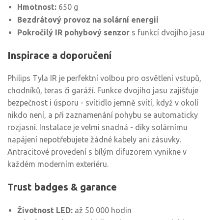
Hmotnost:
650 g
Bezdrátový provoz na solární energii
Pokročilý IR pohybový senzor
s funkcí dvojího jasu
Inspirace a doporučení
Philips Tyla IR je perfektní volbou pro osvětlení vstupů,
chodníků, teras či garáží. Funkce dvojího jasu zajišťuje
bezpečnost i úsporu - svítidlo jemně svítí, když v okolí
nikdo není, a při zaznamenání pohybu se automaticky
rozjasní. Instalace je velmi snadná - díky solárnímu
napájení nepotřebujete žádné kabely ani zásuvky.
Antracitové provedení s bílým difuzorem vynikne v
každém moderním exteriéru.
Trust badges & garance
Životnost LED:
až 50 000 hodin