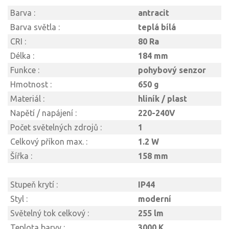
Barva :
antracit
Barva světla :
teplá bílá
CRI :
80 Ra
Délka :
184 mm
Funkce :
pohybový senzor
Hmotnost :
650 g
Materiál :
hliník / plast
Napětí / napájení :
220-240V
Počet světelných zdrojů :
1
Celkový příkon max. :
1.2 W
Šířka :
158 mm
Stupeň krytí :
IP44
Styl :
moderní
Světelný tok celkový :
255 lm
Teplota barvy :
3000 K