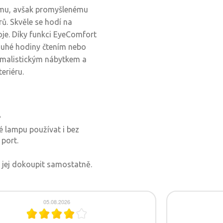
ému, avšak promyšlenému
ů. Skvěle se hodí na
oje. Díky funkci EyeComfort
louhé hodiny čtením nebo
imalistickým nábytkem a
eriéru.
?
né lampu používat i bez
 port.
a jej dokoupit samostatně.