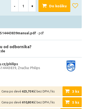
-
+
Do košíku
514443839manual.pdf
- pdf
u od odborníka?
zde
.cz/philips
514443839
Značka: Philips
3 ks
Cena po slevě
623,70 Kč
bez DPH / ks
5 ks
Cena po slevě
610,80 Kč
bez DPH / ks