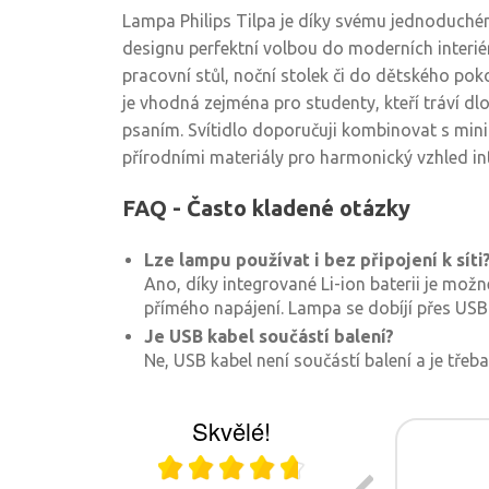
Lampa Philips Tilpa je díky svému jednoduch
designu perfektní volbou do moderních interiér
pracovní stůl, noční stolek či do dětského pok
je vhodná zejména pro studenty, kteří tráví d
psaním. Svítidlo doporučuji kombinovat s min
přírodními materiály pro harmonický vzhled int
FAQ - Často kladené otázky
Lze lampu používat i bez připojení k síti
Ano, díky integrované Li-ion baterii je mož
přímého napájení. Lampa se dobíjí přes USB
Je USB kabel součástí balení?
Ne, USB kabel není součástí balení a je třeb