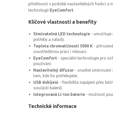
přívětivost v podobě nastavitelných funkcí a 
technologii
EyeComfort
.
Klíčové vlastnosti a benefity
Stmívatelná LED technologie
- umožňuje r
potřeby a nálady.
Teplota chromatičnosti 5000 K
- přirozeně
soustředěnou práci i relaxaci.
EyeComfort
- speciální technologie pro o
používání.
Nastavitelný difuzor
- snadné směrování 
tam, kde ho potřebujete.
USB dobíjení
- flexibilita napájení přes běž
součástí balení).
Integrovaná Li-ion baterie
- možnost použi
Technické informace