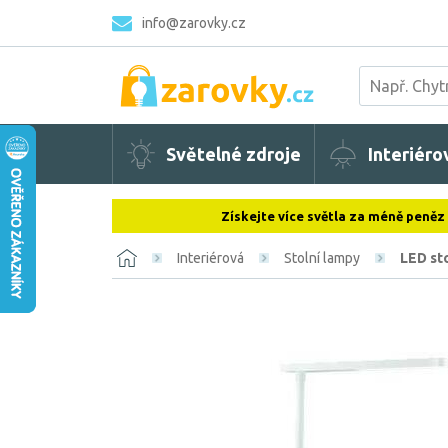
info@zarovky.cz
Světelné zdroje
Interiéro
Získejte více světla za méně peněz
Interiérová
Stolní lampy
LED st