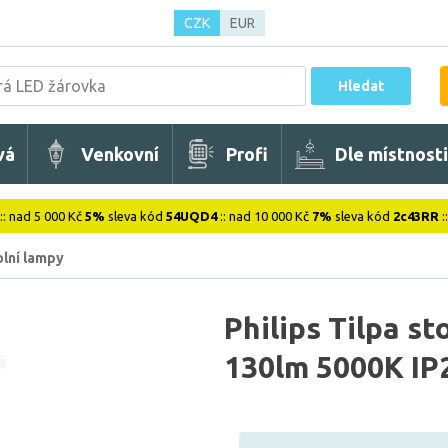
CZK
EUR
Hledat
vá
Venkovní
Profi
Dle místnosti
:: nad 5 000 Kč
5%
sleva kód
54UQD4
:: nad 10 000 Kč
7%
sleva kód
2c43RR
:
olní lampy
Philips Tilpa s
130lm 5000K IP2