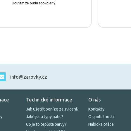
info@zarovky.cz
mace
Technické informace
O nás
Jak ušetřit peníze za svícení?
Kontakty
ky
Jaké jsou typy patic?
O společnosti
Co je to teplota barvy?
Nabídka práce