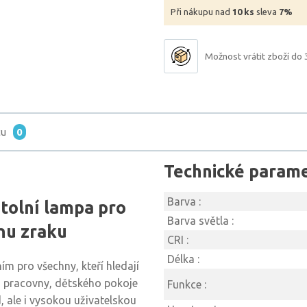
Při nákupu nad
10 ks
sleva
7%
Možnost vrátit zboží do 
tu
0
Technické param
Barva :
stolní lampa pro
Barva světla :
nu zraku
CRI :
Délka :
ím pro všechny, kteří hledají
o pracovny, dětského pokoje
Funkce :
d, ale i vysokou uživatelskou