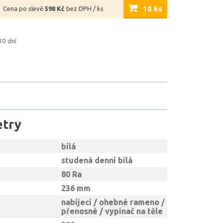
10 ks
Cena po slevě
598 Kč
bez DPH / ks
30 dní
etry
bílá
studená denní bílá
80 Ra
236 mm
nabíjecí / ohebné rameno /
přenosné / vypínač na těle