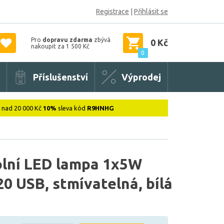
Registrace
|
Přihlásit se
Pro
dopravu zdarma
zbývá
0 Kč
nakoupit za 1 500 Kč
0
Příslušenství
Výprodej
: nad 20 000 Kč
10%
sleva kód
R9HNHG
tolní LED lampa 1x5W
0 USB, stmívatelná, bílá