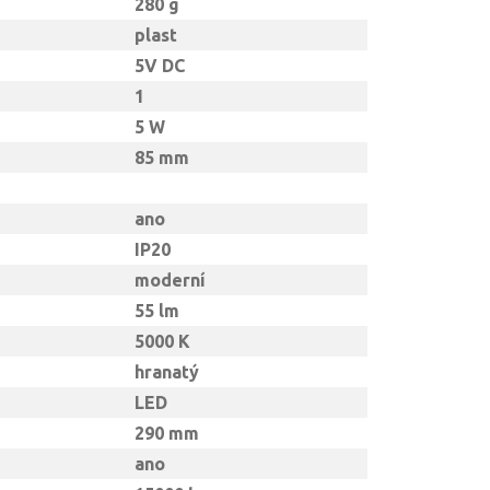
280 g
plast
5V DC
1
5 W
85 mm
ano
IP20
moderní
55 lm
5000 K
hranatý
LED
290 mm
ano