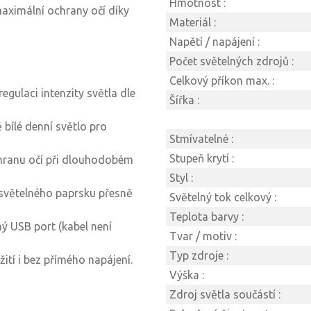
Hmotnost :
maximální ochrany očí díky
Materiál :
Napětí / napájení :
Počet světelných zdrojů :
Celkový příkon max. :
egulaci intenzity světla dle
Šířka :
 bílé denní světlo pro
Stmívatelné :
Stupeň krytí :
chranu očí při dlouhodobém
Styl :
světelného paprsku přesně
Světelný tok celkový :
Teplota barvy :
ný USB port (kabel není
Tvar / motiv :
Typ zdroje :
tí i bez přímého napájení.
Výška :
Zdroj světla součástí :