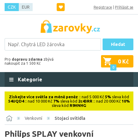
CZK
EUR
Registrace
|
Přihlásit se
Hledat
Pro
dopravu zdarma
zbývá
0 Kč
nakoupit za 1 500 Kč
0
Kategorie
Získejte více světla za méně peněz
:: nad 5 000 Kč
5%
sleva kód
54UQD4
:: nad 10 000 Kč
7%
sleva kód
2c43RR
:: nad 20 000 Kč
10%
sleva kód
R9HNHG
Venkovní
Stojací svítidla
Philips SPLAY venkovní