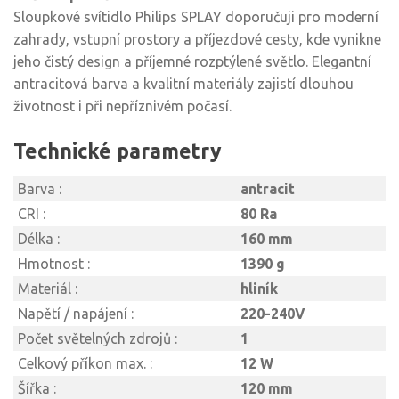
Sloupkové svítidlo Philips SPLAY doporučuji pro moderní
zahrady, vstupní prostory a příjezdové cesty, kde vynikne
jeho čistý design a příjemné rozptýlené světlo. Elegantní
antracitová barva a kvalitní materiály zajistí dlouhou
životnost i při nepříznivém počasí.
Technické parametry
Barva :
antracit
CRI :
80 Ra
Délka :
160 mm
Hmotnost :
1390 g
Materiál :
hliník
Napětí / napájení :
220-240V
Počet světelných zdrojů :
1
Celkový příkon max. :
12 W
Šířka :
120 mm