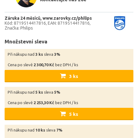
Záruka 24 měsíců
www.zarovky.cz/philips
Kód: 8719514417816
EAN: 8719514417816
Značka: Philips
Množstevní sleva
Při nákupu nad
3 ks
sleva
3%
Cena po slevě
2 300,70 Kč
bez DPH / ks
3 ks
Při nákupu nad
5 ks
sleva
5%
Cena po slevě
2 253,30 Kč
bez DPH / ks
5 ks
Při nákupu nad
10 ks
sleva
7%