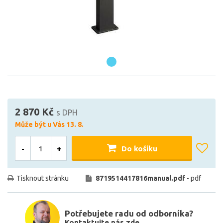
2 870 Kč
s DPH
Může být u Vás 13. 8.
-
+
Do košíku
Tisknout stránku
8719514417816manual.pdf
- pdf
Potřebujete radu od odborníka?
Kontaktujte nás zde