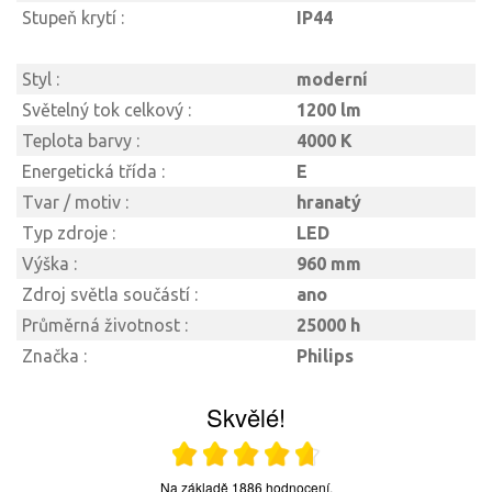
Stupeň krytí :
IP44
Styl :
moderní
Světelný tok celkový :
1200 lm
Teplota barvy :
4000 K
Energetická třída :
E
Tvar / motiv :
hranatý
Typ zdroje :
LED
Výška :
960 mm
Zdroj světla součástí :
ano
Průměrná životnost :
25000 h
Značka :
Philips