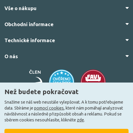
Vše o nákupu
Obchodní informace
Technické informace
O nás
Než budete pokračovat
Snažíme se náš web neustále vylepšovat. A k tomu potřebujeme
data. Sbíráme je
pomocí cookies
, které nám pomáhají analyzovat
© 2010–2026 Všechna práva vyhrazena.
žárovky.cz
návštěvnost a následně přizpůsobit obsah a reklamu. Pokud se
Vytvořilo
FEO.cz
sběrem cookies nesouhlasíte, klikněte
zde
.