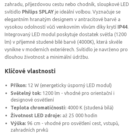
zahradu, příjezdovou cestu nebo chodník, sloupkové LED
svítidlo
Philips SPLAY
je ideální volbou. Vyznačuje se
elegantním hranatým designem v antracitové barvě a
vysokou odolností vůči venkovním vlivům díky krytí
IP44
.
Integrovaný LED modul poskytuje dostatek světla (1200
lm) v příjemné studené bílé barvě (4000K), která skvěle
vynikne v moderních exteriérech. Svítidlo je navrženo pro
dlouhou životnost a minimální údržbu.
Klíčové vlastnosti
Příkon:
12 W (energeticky úsporný LED modul)
Světelný tok:
1200 lm - vhodné pro orientační i
designové osvětlení
Teplota chromatičnosti:
4000 K (studená bílá)
Životnost LED zdroje:
až 25 000 hodin
Výška:
96 cm - vhodné pro osvětlení cest, vstupů,
zahradních prvků