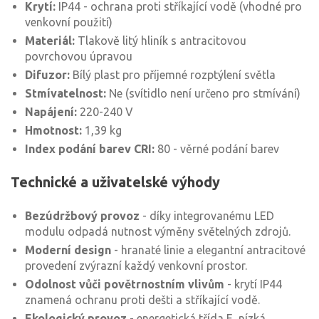
Krytí:
IP44 - ochrana proti stříkající vodě (vhodné pro
venkovní použití)
Materiál:
Tlakově litý hliník s antracitovou
povrchovou úpravou
Difuzor:
Bílý plast pro příjemné rozptýlení světla
Stmívatelnost:
Ne (svítidlo není určeno pro stmívání)
Napájení:
220-240 V
Hmotnost:
1,39 kg
Index podání barev CRI:
80 - věrné podání barev
Technické a uživatelské výhody
Bezúdržbový provoz
- díky integrovanému LED
modulu odpadá nutnost výměny světelných zdrojů.
Moderní design
- hranaté linie a elegantní antracitové
provedení zvýrazní každý venkovní prostor.
Odolnost vůči povětrnostním vlivům
- krytí IP44
znamená ochranu proti dešti a stříkající vodě.
Ekologický provoz
- energetická třída E, nízká