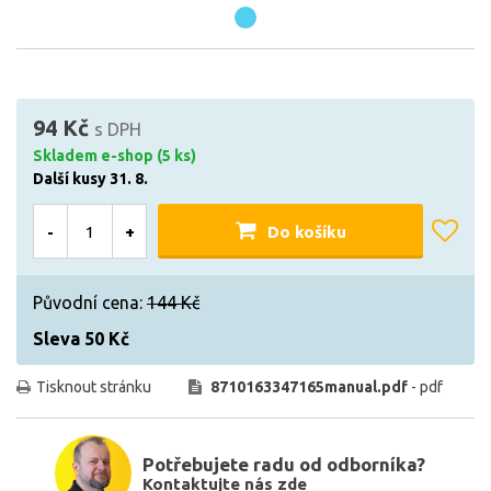
94 Kč
s DPH
Skladem e-shop (5 ks)
Další kusy 31. 8.
-
+
Do košíku
Původní cena:
144 Kč
Sleva 50 Kč
Tisknout stránku
8710163347165manual.pdf
- pdf
Potřebujete radu od odborníka?
Kontaktujte nás zde