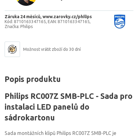
Záruka 24 měsíců
www.zarovky.cz/philips
Kód: 8710163347165
EAN: 8710163347165
Značka: Philips
Možnost vrátit zboží do 30 dní
Popis produktu
Philips RC007Z SMB-PLC - Sada pro
instalaci LED panelů do
sádrokartonu
Sada montážních klipů Philips RC007Z SMB-PLC je