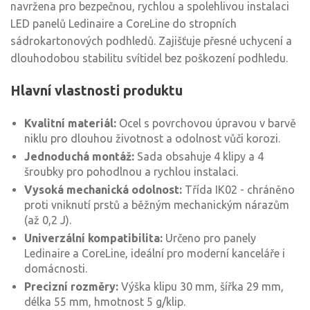
navržena pro bezpečnou, rychlou a spolehlivou instalaci
LED panelů Ledinaire a CoreLine do stropních
sádrokartonových podhledů. Zajišťuje přesné uchycení a
dlouhodobou stabilitu svítidel bez poškození podhledu.
Hlavní vlastnosti produktu
Kvalitní materiál:
Ocel s povrchovou úpravou v barvě
niklu pro dlouhou životnost a odolnost vůči korozi.
Jednoduchá montáž:
Sada obsahuje 4 klipy a 4
šroubky pro pohodlnou a rychlou instalaci.
Vysoká mechanická odolnost:
Třída IK02 - chráněno
proti vniknutí prstů a běžným mechanickým nárazům
(až 0,2 J).
Univerzální kompatibilita:
Určeno pro panely
Ledinaire a CoreLine, ideální pro moderní kanceláře i
domácnosti.
Precizní rozměry:
Výška klipu 30 mm, šířka 29 mm,
délka 55 mm, hmotnost 5 g/klip.