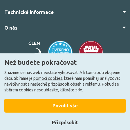
Technické informace
O nás
Než budete pokračovat
Snažíme se náš web neustále vylepšovat. A k tomu potřebujeme
data. Sbíráme je
pomocí cookies
, které nám pomáhají analyzovat
© 2010–2026 Všechna práva vyhrazena.
žárovky.cz
návštěvnost a následně přizpůsobit obsah a reklamu. Pokud se
Vytvořilo
FEO.cz
sběrem cookies nesouhlasíte, klikněte
zde
.
Povolit vše
Přizpůsobit