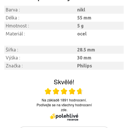
Barva :
nikl
Délka :
55 mm
Hmotnost :
5 g
Materiál :
ocel
Šířka :
28.5 mm
Výška :
30 mm
Značka :
Philips