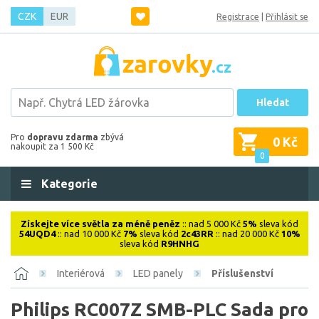
CZK
EUR
Registrace
|
Přihlásit se
Hledat
Pro
dopravu zdarma
zbývá
0 Kč
nakoupit za 1 500 Kč
0
Kategorie
Získejte více světla za méně peněz
:: nad 5 000 Kč
5%
sleva kód
54UQD4
:: nad 10 000 Kč
7%
sleva kód
2c43RR
:: nad 20 000 Kč
10%
sleva kód
R9HNHG
Interiérová
LED panely
Příslušenství
Philips RC007Z SMB-PLC Sada pro