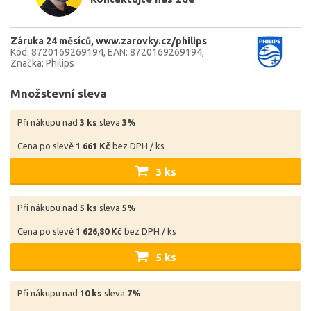
Záruka 24 měsíců
www.zarovky.cz/philips
Kód: 8720169269194
EAN: 8720169269194
Značka: Philips
Množstevní sleva
Při nákupu nad
3 ks
sleva
3%
Cena po slevě
1 661 Kč
bez DPH / ks
3 ks
Při nákupu nad
5 ks
sleva
5%
Cena po slevě
1 626,80 Kč
bez DPH / ks
5 ks
Při nákupu nad
10 ks
sleva
7%