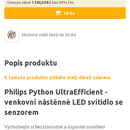
Cena po slevě
1 592,50 Kč
bez DPH / ks
10 ks
Možnost vrátit zboží do 30 dní
Popis produktu
K tomuto produktu získáte malý dárek zdarma.
Philips Python UltraEfficient -
venkovní nástěnné LED svítidlo se
senzorem
Vychutnejte si bezstarostné a úsporné osvětlení