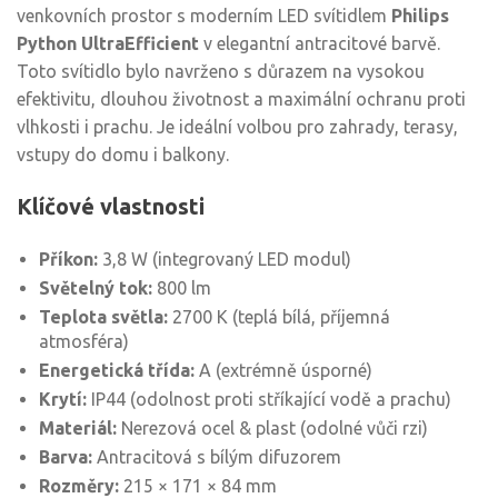
venkovních prostor s moderním LED svítidlem
Philips
Python UltraEfficient
v elegantní antracitové barvě.
Toto svítidlo bylo navrženo s důrazem na vysokou
efektivitu, dlouhou životnost a maximální ochranu proti
vlhkosti i prachu. Je ideální volbou pro zahrady, terasy,
vstupy do domu i balkony.
Klíčové vlastnosti
Příkon:
3,8 W (integrovaný LED modul)
Světelný tok:
800 lm
Teplota světla:
2700 K (teplá bílá, příjemná
atmosféra)
Energetická třída:
A (extrémně úsporné)
Krytí:
IP44 (odolnost proti stříkající vodě a prachu)
Materiál:
Nerezová ocel & plast (odolné vůči rzi)
Barva:
Antracitová s bílým difuzorem
Rozměry:
215 × 171 × 84 mm