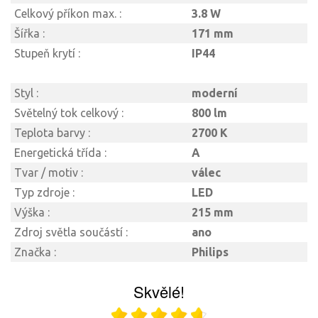
Celkový příkon max. :
3.8 W
Šířka :
171 mm
Stupeň krytí :
IP44
Styl :
moderní
Světelný tok celkový :
800 lm
Teplota barvy :
2700 K
Energetická třída :
A
Tvar / motiv :
válec
Typ zdroje :
LED
Výška :
215 mm
Zdroj světla součástí :
ano
Značka :
Philips