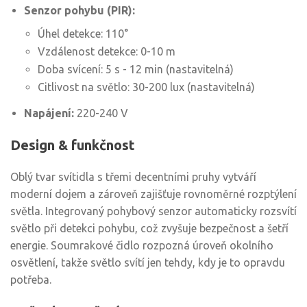
Senzor pohybu (PIR):
Úhel detekce: 110°
Vzdálenost detekce: 0-10 m
Doba svícení: 5 s - 12 min (nastavitelná)
Citlivost na světlo: 30-200 lux (nastavitelná)
Napájení:
220-240 V
Design & funkčnost
Oblý tvar svítidla s třemi decentními pruhy vytváří
moderní dojem a zároveň zajišťuje rovnoměrné rozptýlení
světla. Integrovaný pohybový senzor automaticky rozsvítí
světlo při detekci pohybu, což zvyšuje bezpečnost a šetří
energie. Soumrakové čidlo rozpozná úroveň okolního
osvětlení, takže světlo svítí jen tehdy, kdy je to opravdu
potřeba.