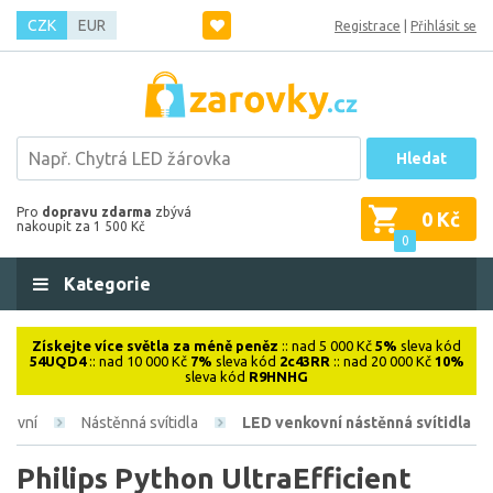
CZK
EUR
Registrace
|
Přihlásit se
Hledat
Pro
dopravu zdarma
zbývá
0 Kč
nakoupit za 1 500 Kč
0
Kategorie
Získejte více světla za méně peněz
:: nad 5 000 Kč
5%
sleva kód
54UQD4
:: nad 10 000 Kč
7%
sleva kód
2c43RR
:: nad 20 000 Kč
10%
sleva kód
R9HNHG
kovní
Nástěnná svítidla
LED venkovní nástěnná svítidla
Philips Python UltraEfficient