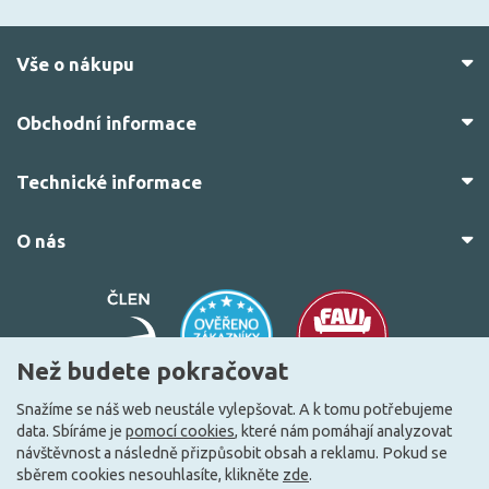
Vše o nákupu
Obchodní informace
Technické informace
O nás
Než budete pokračovat
Snažíme se náš web neustále vylepšovat. A k tomu potřebujeme
data. Sbíráme je
pomocí cookies
, které nám pomáhají analyzovat
© 2010–2026 Všechna práva vyhrazena.
žárovky.cz
návštěvnost a následně přizpůsobit obsah a reklamu. Pokud se
Vytvořilo
FEO.cz
sběrem cookies nesouhlasíte, klikněte
zde
.