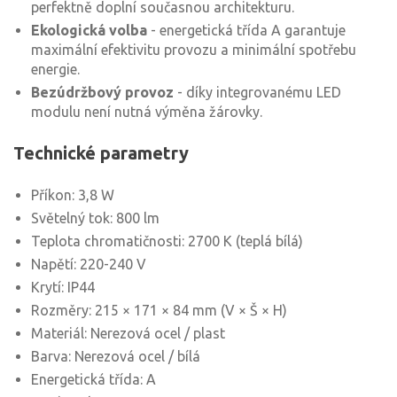
perfektně doplní současnou architekturu.
Ekologická volba
- energetická třída A garantuje
maximální efektivitu provozu a minimální spotřebu
energie.
Bezúdržbový provoz
- díky integrovanému LED
modulu není nutná výměna žárovky.
Technické parametry
Příkon: 3,8 W
Světelný tok: 800 lm
Teplota chromatičnosti: 2700 K (teplá bílá)
Napětí: 220-240 V
Krytí: IP44
Rozměry: 215 × 171 × 84 mm (V × Š × H)
Materiál: Nerezová ocel / plast
Barva: Nerezová ocel / bílá
Energetická třída: A