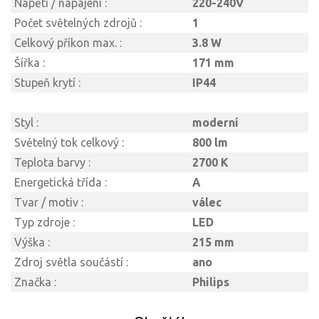
Napětí / napájení :
220-240V
Počet světelných zdrojů :
1
Celkový příkon max. :
3.8 W
Šířka :
171 mm
Stupeň krytí :
IP44
Styl :
moderní
Světelný tok celkový :
800 lm
Teplota barvy :
2700 K
Energetická třída :
A
Tvar / motiv :
válec
Typ zdroje :
LED
Výška :
215 mm
Zdroj světla součástí :
ano
Značka :
Philips