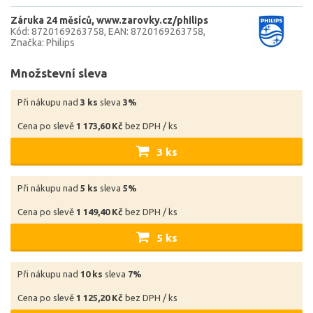
Záruka 24 měsíců
www.zarovky.cz/philips
Kód: 8720169263758
EAN: 8720169263758
Značka: Philips
Množstevní sleva
Při nákupu nad
3 ks
sleva
3%
Cena po slevě
1 173,60 Kč
bez DPH / ks
3 ks
Při nákupu nad
5 ks
sleva
5%
Cena po slevě
1 149,40 Kč
bez DPH / ks
5 ks
Při nákupu nad
10 ks
sleva
7%
Cena po slevě
1 125,20 Kč
bez DPH / ks