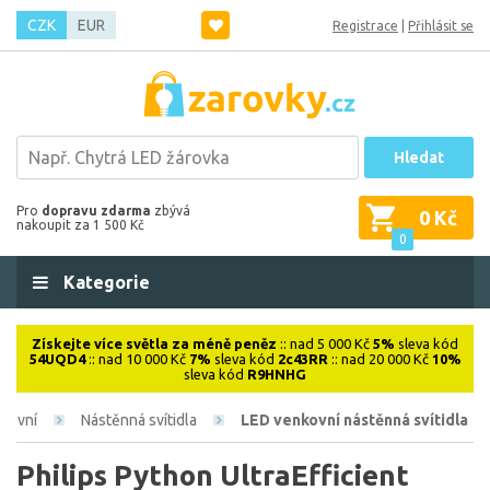
CZK
EUR
Registrace
|
Přihlásit se
Hledat
Pro
dopravu zdarma
zbývá
0 Kč
nakoupit za 1 500 Kč
0
Kategorie
Získejte více světla za méně peněz
:: nad 5 000 Kč
5%
sleva kód
54UQD4
:: nad 10 000 Kč
7%
sleva kód
2c43RR
:: nad 20 000 Kč
10%
sleva kód
R9HNHG
kovní
Nástěnná svítidla
LED venkovní nástěnná svítidla
Philips Python UltraEfficient