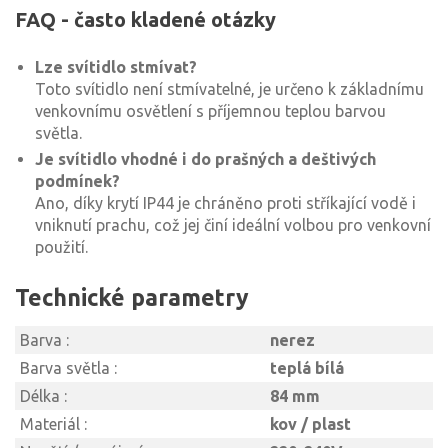
FAQ - často kladené otázky
Lze svítidlo stmívat?
Toto svítidlo není stmívatelné, je určeno k základnímu
venkovnímu osvětlení s příjemnou teplou barvou
světla.
Je svítidlo vhodné i do prašných a deštivých
podmínek?
Ano, díky krytí IP44 je chráněno proti stříkající vodě i
vniknutí prachu, což jej činí ideální volbou pro venkovní
použití.
Technické parametry
Barva :
nerez
Barva světla :
teplá bílá
Délka :
84 mm
Materiál :
kov / plast