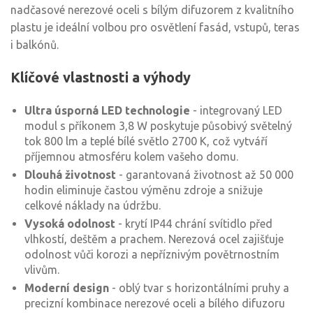
nadčasové nerezové oceli s bílým difuzorem z kvalitního
plastu je ideální volbou pro osvětlení fasád, vstupů, teras
i balkónů.
Klíčové vlastnosti a výhody
Ultra úsporná LED technologie
- integrovaný LED
modul s příkonem 3,8 W poskytuje působivý světelný
tok 800 lm a teplé bílé světlo 2700 K, což vytváří
příjemnou atmosféru kolem vašeho domu.
Dlouhá životnost
- garantovaná životnost až 50 000
hodin eliminuje častou výměnu zdroje a snižuje
celkové náklady na údržbu.
Vysoká odolnost
- krytí IP44 chrání svítidlo před
vlhkostí, deštěm a prachem. Nerezová ocel zajišťuje
odolnost vůči korozi a nepříznivým povětrnostním
vlivům.
Moderní design
- oblý tvar s horizontálními pruhy a
precizní kombinace nerezové oceli a bílého difuzoru