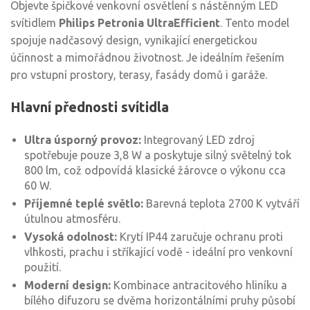
Objevte špičkové venkovní osvětlení s nástěnným LED
svítidlem
Philips Petronia UltraEfficient
. Tento model
spojuje nadčasový design, vynikající energetickou
účinnost a mimořádnou životnost. Je ideálním řešením
pro vstupní prostory, terasy, fasády domů i garáže.
Hlavní přednosti svítidla
Ultra úsporný provoz:
Integrovaný LED zdroj
spotřebuje pouze 3,8 W a poskytuje silný světelný tok
800 lm, což odpovídá klasické žárovce o výkonu cca
60 W.
Příjemné teplé světlo:
Barevná teplota 2700 K vytváří
útulnou atmosféru.
Vysoká odolnost:
Krytí IP44 zaručuje ochranu proti
vlhkosti, prachu i stříkající vodě - ideální pro venkovní
použití.
Moderní design:
Kombinace antracitového hliníku a
bílého difuzoru se dvěma horizontálními pruhy působí