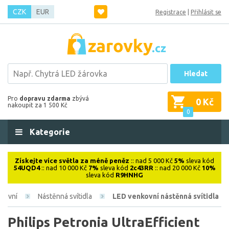
CZK
EUR
Registrace
|
Přihlásit se
Hledat
Pro
dopravu zdarma
zbývá
0 Kč
nakoupit za 1 500 Kč
0
Kategorie
Získejte více světla za méně peněz
:: nad 5 000 Kč
5%
sleva kód
54UQD4
:: nad 10 000 Kč
7%
sleva kód
2c43RR
:: nad 20 000 Kč
10%
sleva kód
R9HNHG
kovní
Nástěnná svítidla
LED venkovní nástěnná svítidla
Philips Petronia UltraEfficient