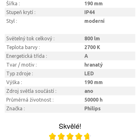
Šířka :
190 mm
Stupeň krytí :
IP44
Styl :
moderní
Světelný tok celkový :
800 lm
Teplota barvy :
2700 K
Energetická třída :
A
Tvar / motiv :
hranatý
Typ zdroje :
LED
Výška :
190 mm
Zdroj světla součástí :
ano
Průměrná životnost :
50000 h
Značka :
Philips