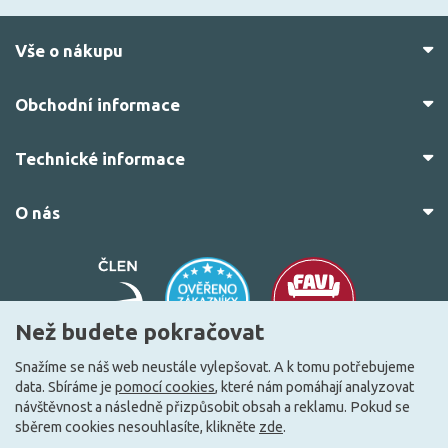
Vše o nákupu
Obchodní informace
Technické informace
O nás
Než budete pokračovat
Snažíme se náš web neustále vylepšovat. A k tomu potřebujeme
data. Sbíráme je
pomocí cookies
, které nám pomáhají analyzovat
© 2010–2026 Všechna práva vyhrazena.
žárovky.cz
návštěvnost a následně přizpůsobit obsah a reklamu. Pokud se
Vytvořilo
FEO.cz
sběrem cookies nesouhlasíte, klikněte
zde
.