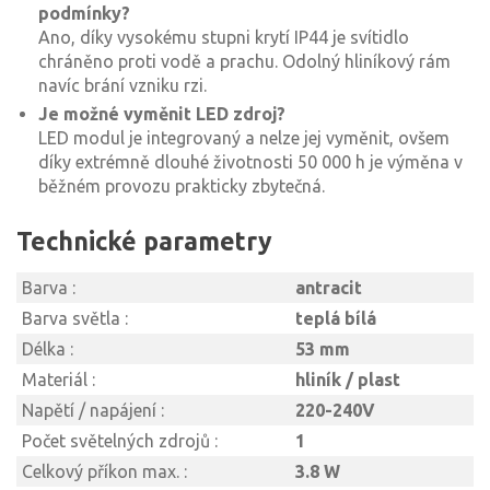
podmínky?
Ano, díky vysokému stupni krytí IP44 je svítidlo
chráněno proti vodě a prachu. Odolný hliníkový rám
navíc brání vzniku rzi.
Je možné vyměnit LED zdroj?
LED modul je integrovaný a nelze jej vyměnit, ovšem
díky extrémně dlouhé životnosti 50 000 h je výměna v
běžném provozu prakticky zbytečná.
Technické parametry
Barva :
antracit
Barva světla :
teplá bílá
Délka :
53 mm
Materiál :
hliník / plast
Napětí / napájení :
220-240V
Počet světelných zdrojů :
1
Celkový příkon max. :
3.8 W