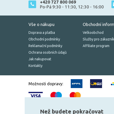
+420 727 800 069
Po-Pá 9:30 - 11:30, 12:30 - 16:00
Vše o nákupu
Obchodní infor
Doprava a platba
Velkoobchod
Obchodní podmínky
Služby pro zákazní
Reklamační podmínky
Affiliate program
Ochrana osobních údajů
Jak nakupovat
Kontakty
Možnosti dopravy:
Než budete pokračovat
© 2010–2026 Všechna práva vyhrazena.
žárovky.cz