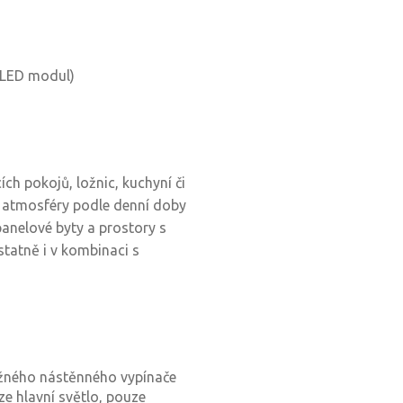
a LED modul)
ch pokojů, ložnic, kuchyní či
é atmosféry podle denní doby
 panelové byty a prostory s
tatně i v kombinaci s
žného nástěnného vypínače
ze hlavní světlo, pouze