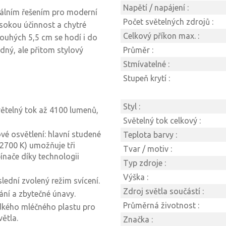
Napětí / napájení :
deálním řešením pro moderní
Počet světelných zdrojů :
ysokou účinnost a chytré
Celkový příkon max. :
ouhých 5,5 cm se hodí i do
dný, ale přitom stylový
Průměr :
Stmívatelné :
Stupeň krytí :
Styl :
větelný tok až 4100 lumenů,
Světelný tok celkový :
é osvětlení: hlavní studené
Teplota barvy :
 (2700 K) umožňuje tři
Tvar / motiv :
ínače díky technologii
Typ zdroje :
Výška :
slední zvolený režim svícení.
Zdroj světla součástí :
kání a zbytečné únavy.
Průměrná životnost :
dkého mléčného plastu pro
ětla.
Značka :