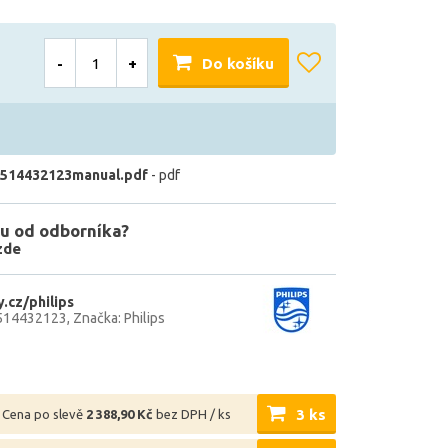
-
+
Do košíku
514432123manual.pdf
- pdf
u od odborníka?
zde
.cz/philips
514432123
Značka: Philips
3 ks
Cena po slevě
2 388,90 Kč
bez DPH / ks