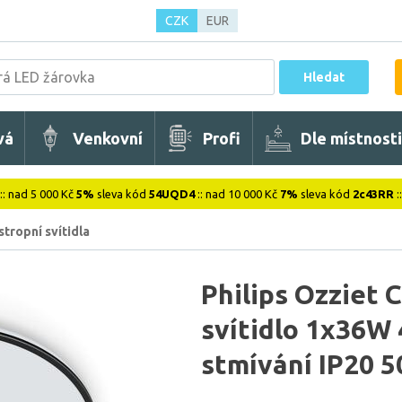
CZK
EUR
Hledat
vá
Venkovní
Profi
Dle místnosti
:: nad 5 000 Kč
5%
sleva kód
54UQD4
:: nad 10 000 Kč
7%
sleva kód
2c43RR
:
stropní svítidla
Philips Ozziet 
svítidlo 1x36W
stmívání IP20 5