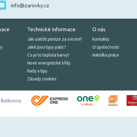
info@zarovky.cz
mace
Technické informace
O nás
Jak ušetřit peníze za svícení?
Kontakty
ky
Jaké jsou typy patic?
O společnosti
Co je to teplota barvy?
Nabídka práce
Nové energetické třídy
Rady a tipy
Zásady cookies