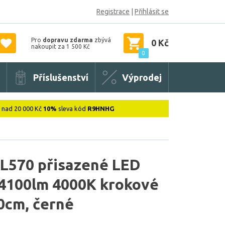
Registrace
|
Přihlásit se
Pro
dopravu zdarma
zbývá
0 Kč
nakoupit za 1 500 Kč
0
Příslušenství
Výprodej
: nad 20 000 Kč
10%
sleva kód
R9HNHG
CL570 přisazené LED
 4100lm 4000K krokové
0cm, černé