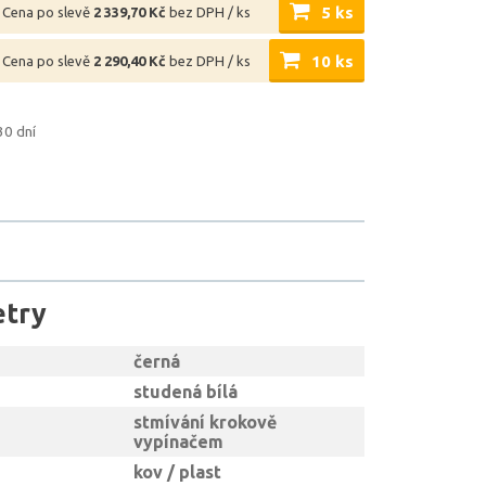
5 ks
Cena po slevě
2 339,70 Kč
bez DPH / ks
10 ks
Cena po slevě
2 290,40 Kč
bez DPH / ks
30 dní
etry
černá
studená bílá
stmívání krokově
vypínačem
kov / plast