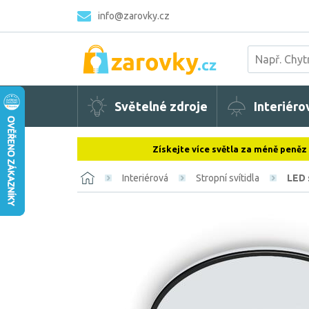
info@zarovky.cz
Světelné zdroje
Interiéro
Získejte více světla za méně peněz
Interiérová
Stropní svítidla
LED 