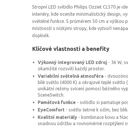
Stropní LED svítidlo Philips Ozziet CL570 je i
interiéry, kde oceníte minimalistický design, v
světelné funkce. S průměrem 50 cm a výškou p
místností s nízkými stropy, kde vytvoří nenápa
doplněk.
Klíčové vlastnosti a benefity
Výkonný integrovaný LED zdroj
- 36 W, s
okamžitě rozsvítí každý prostor.
Variabilní světelná atmosféra
- dvouzónov
bílé světlo (4000 K) a okrajové teplé světlo
unikátní režimy svícení pomocí běžného vyp
SceneSwitch.
Paměťová funkce
- svítidlo si pamatuje po
EyeComfort
- světlo šetrné k očím, bez bli
Kvalitní materiály
- kombinace kovu a hla
snadnou údržbu a rovnoměrné rozptýlení sv