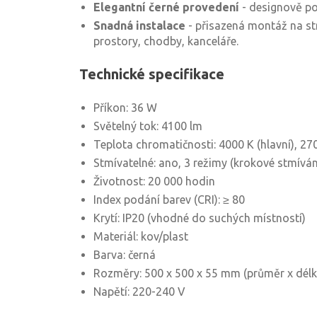
Elegantní černé provedení
- designově po
Snadná instalace
- přisazená montáž na st
prostory, chodby, kanceláře.
Technické specifikace
Příkon: 36 W
Světelný tok: 4100 lm
Teplota chromatičnosti: 4000 K (hlavní), 27
Stmívatelné: ano, 3 režimy (krokové stmívá
Životnost: 20 000 hodin
Index podání barev (CRI): ≥ 80
Krytí: IP20 (vhodné do suchých místností)
Materiál: kov/plast
Barva: černá
Rozměry: 500 x 500 x 55 mm (průměr x délk
Napětí: 220-240 V