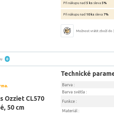
Při nákupu nad
5 ks
sleva
5%
Při nákupu nad
10 ks
sleva
7%
Možnost vrátit zboží do 
tu
0
Technické param
Barva :
rma.
Barva světla :
ps Ozziet CL570
Funkce :
é, 50 cm
Materiál :