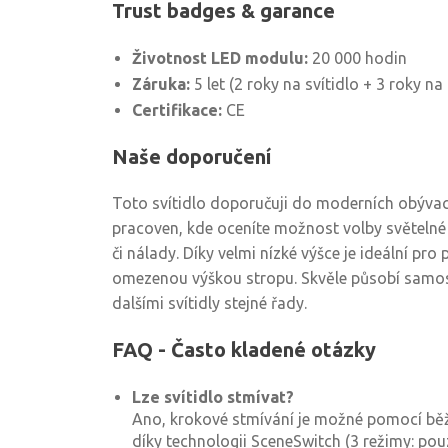
Trust badges & garance
Životnost LED modulu:
20 000 hodin
Záruka:
5 let (2 roky na svítidlo + 3 roky n
Certifikace:
CE
Naše doporučení
Toto svítidlo doporučuji do moderních obývací
pracoven, kde oceníte možnost volby světeln
či nálady. Díky velmi nízké výšce je ideální pro
omezenou výškou stropu. Skvěle působí samos
dalšími svítidly stejné řady.
FAQ - Často kladené otázky
Lze svítidlo stmívat?
Ano, krokové stmívání je možné pomocí bě
díky technologii SceneSwitch (3 režimy: pou