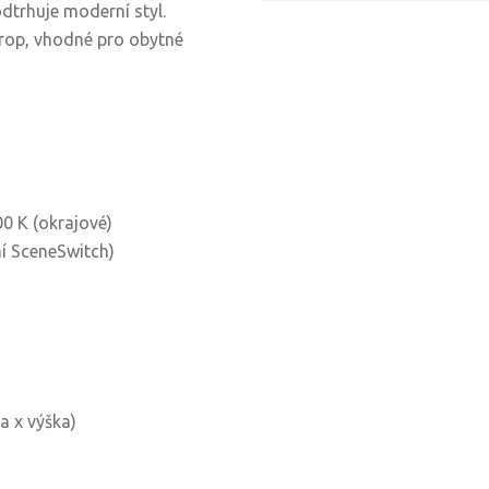
dtrhuje moderní styl.
rop, vhodné pro obytné
00 K (okrajové)
ní SceneSwitch)
a x výška)