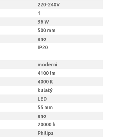
220-240V
1
36 W
500 mm
ano
IP20
moderní
4100 lm
4000 K
kulatý
LED
55 mm
ano
20000 h
Philips