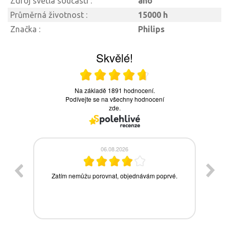
Zdroj světla součástí :
ano
Průměrná životnost :
15000 h
Značka :
Philips