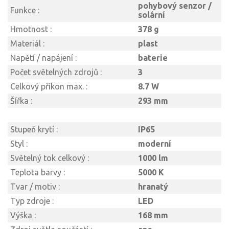
pohybový senzor /
Funkce :
solární
Hmotnost :
378 g
Materiál :
plast
Napětí / napájení :
baterie
Počet světelných zdrojů :
3
Celkový příkon max. :
8.7 W
Šířka :
293 mm
Stupeň krytí :
IP65
Styl :
moderní
Světelný tok celkový :
1000 lm
Teplota barvy :
5000 K
Tvar / motiv :
hranatý
Typ zdroje :
LED
Výška :
168 mm