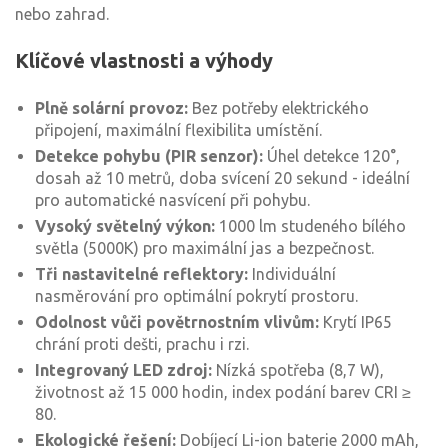
nebo zahrad.
Klíčové vlastnosti a výhody
Plně solární provoz:
Bez potřeby elektrického
připojení, maximální flexibilita umístění.
Detekce pohybu (PIR senzor):
Úhel detekce 120°,
dosah až 10 metrů, doba svícení 20 sekund - ideální
pro automatické nasvícení při pohybu.
Vysoký světelný výkon:
1000 lm studeného bílého
světla (5000K) pro maximální jas a bezpečnost.
Tři nastavitelné reflektory:
Individuální
nasměrování pro optimální pokrytí prostoru.
Odolnost vůči povětrnostním vlivům:
Krytí IP65
chrání proti dešti, prachu i rzi.
Integrovaný LED zdroj:
Nízká spotřeba (8,7 W),
životnost až 15 000 hodin, index podání barev CRI ≥
80.
Ekologické řešení:
Dobíjecí Li-ion baterie 2000 mAh,