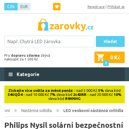
CZK
EUR
Registrace
|
Přihlásit se
Hledat
Pro
dopravu zdarma
zbývá
0 Kč
nakoupit za 1 500 Kč
0
Kategorie
Získejte více světla za méně peněz
:: nad 5 000 Kč
5%
sleva kód
54UQD4
:: nad 10 000 Kč
7%
sleva kód
2c43RR
:: nad 20 000 Kč
10%
sleva kód
R9HNHG
kovní
Nástěnná svítidla
LED venkovní nástěnná svítidla
Philips Nysil solární bezpečnostní