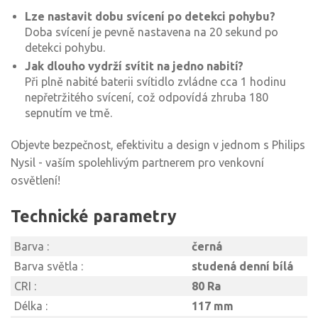
Lze nastavit dobu svícení po detekci pohybu?
Doba svícení je pevně nastavena na 20 sekund po
detekci pohybu.
Jak dlouho vydrží svítit na jedno nabití?
Při plně nabité baterii svítidlo zvládne cca 1 hodinu
nepřetržitého svícení, což odpovídá zhruba 180
sepnutím ve tmě.
Objevte bezpečnost, efektivitu a design v jednom s Philips
Nysil - vaším spolehlivým partnerem pro venkovní
osvětlení!
Technické parametry
Barva :
černá
Barva světla :
studená denní bílá
CRI :
80 Ra
Délka :
117 mm