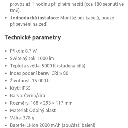
provoz až 1 hodinu při plném nabití (cca 180 sepnutí ve
tmě).
Jednoduchá instalace:
Montáž bez kabelů, pouze
připevnění na zeď.
Technické parametry
Příkon: 8,7 W
Světelný tok: 1000 lm
Teplota světla: 5000 K (studená bílá)
Index podání barev: CRI ≥ 80
Životnost: 15 000 h
Krytí: IP65
Barva: Černá/čirá
Rozměry: 168 × 293 × 117 mm
Materiál: Odolný plast
Váha: 378 g
Baterie: Li-ion 2000 mAh (součástí balení)