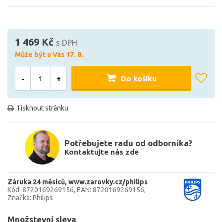
1 469 Kč
s DPH
Může být u Vás 17. 8.
-
+
Do košíku
Tisknout stránku
Potřebujete radu od odborníka?
Kontaktujte nás zde
Záruka 24 měsíců
www.zarovky.cz/philips
Kód: 8720169269156
EAN: 8720169269156
Značka: Philips
Množstevní sleva