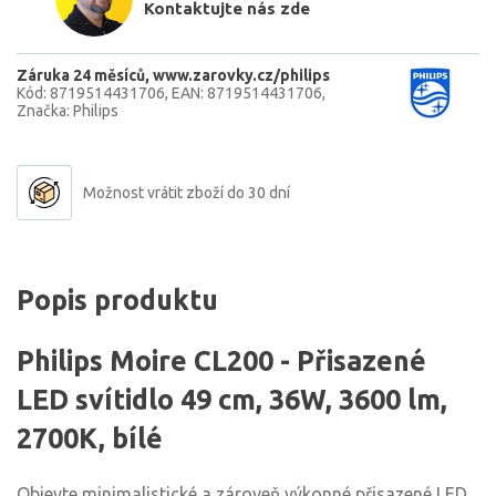
Kontaktujte nás zde
Záruka 24 měsíců
www.zarovky.cz/philips
Kód: 8719514431706
EAN: 8719514431706
Značka: Philips
Možnost vrátit zboží do 30 dní
Popis produktu
Philips Moire CL200 - Přisazené
LED svítidlo 49 cm, 36W, 3600 lm,
2700K, bílé
Objevte minimalistické a zároveň výkonné přisazené LED