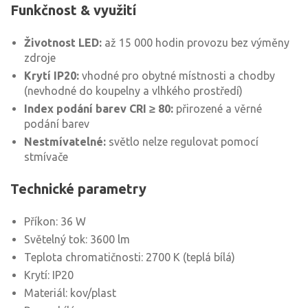
Funkčnost & využití
Životnost LED:
až 15 000 hodin provozu bez výměny
zdroje
Krytí IP20:
vhodné pro obytné místnosti a chodby
(nevhodné do koupelny a vlhkého prostředí)
Index podání barev CRI ≥ 80:
přirozené a věrné
podání barev
Nestmívatelné:
světlo nelze regulovat pomocí
stmívače
Technické parametry
Příkon: 36 W
Světelný tok: 3600 lm
Teplota chromatičnosti: 2700 K (teplá bílá)
Krytí: IP20
Materiál: kov/plast