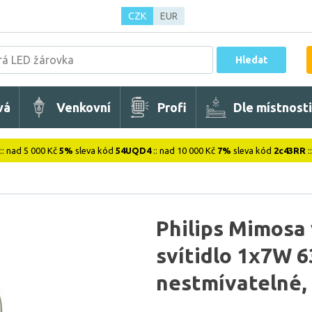
CZK
EUR
Hledat
vá
Venkovní
Profi
Dle místnosti
:: nad 5 000 Kč
5%
sleva kód
54UQD4
:: nad 10 000 Kč
7%
sleva kód
2c43RR
:
Philips Mimosa
svítidlo 1x7W 
nestmívatelné,