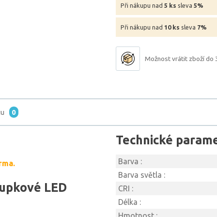
Při nákupu nad
5 ks
sleva
5%
Při nákupu nad
10 ks
sleva
7%
Možnost vrátit zboží do 
tu
0
Technické param
Barva :
rma.
Barva světla :
oupkové LED
CRI :
Délka :
Hmotnost :