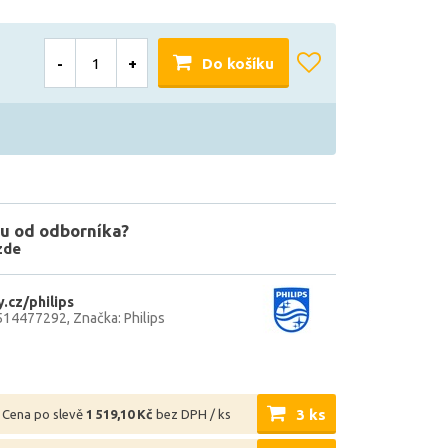
-
+
Do košíku
u od odborníka?
zde
.cz/philips
514477292
Značka: Philips
3 ks
Cena po slevě
1 519,10 Kč
bez DPH / ks