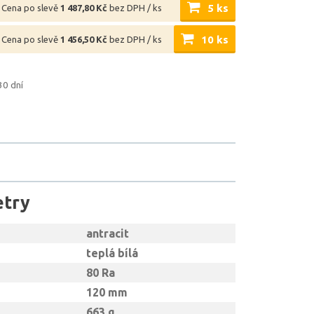
5 ks
Cena po slevě
1 487,80 Kč
bez DPH / ks
10 ks
Cena po slevě
1 456,50 Kč
bez DPH / ks
30 dní
etry
antracit
teplá bílá
80 Ra
120 mm
663 g