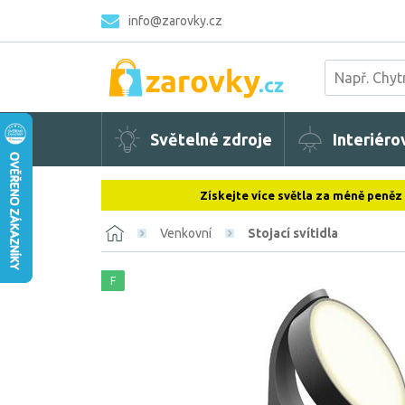
info@zarovky.cz
Světelné zdroje
Interiéro
Získejte více světla za méně peněz
Venkovní
Stojací svítidla
F