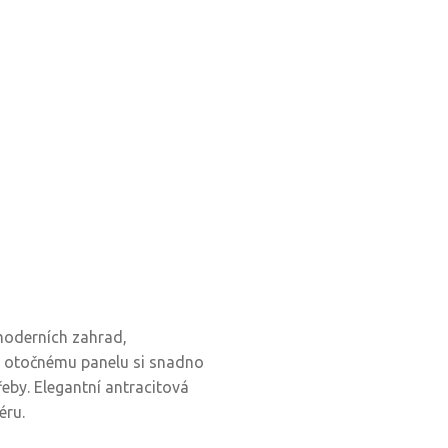
 moderních zahrad,
ky otočnému panelu si snadno
řeby. Elegantní antracitová
éru.