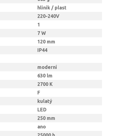
hliník / plast
220-240V
1
7 W
120 mm
IP44
moderní
630 lm
2700 K
F
kulatý
LED
250 mm
ano
25000 h