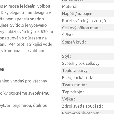
ps Mimosa je ideální volbou
Materiál :
. Díky elegantnímu designu v
Napětí / napájení :
větelnému panelu snadno
Počet světelných zdrojů :
jete. Svítidlo je vybaveno
Celkový příkon max. :
ý nabízí světelný tok 630 lm
Šířka :
 konstruován s důrazem na
Stupeň krytí :
nu IP44 proti stříkající vodě
u v kombinaci s kvalitním
Styl :
Světelný tok celkový :
sa
Teplota barvy :
Energetická třída :
vzhled vhodný pro všechny
Tvar / motiv :
Typ zdroje :
 díky otočnému světelnému
Výška :
ytváří příjemnou, útulnou
Zdroj světla součástí :
Průměrná životnost :