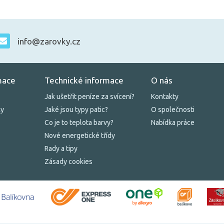
info@zarovky.cz
mace
Technické informace
O nás
Jak ušetřit peníze za svícení?
Kontakty
ky
Jaké jsou typy patic?
O společnosti
Co je to teplota barvy?
Nabídka práce
Nové energetické třídy
Rady a tipy
Zásady cookies