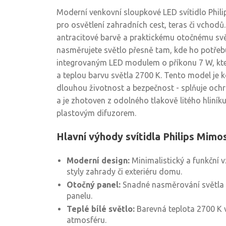
Moderní venkovní sloupkové LED svítidlo Phili
pro osvětlení zahradních cest, teras či vchodů
antracitové barvě a praktickému otočnému s
nasměrujete světlo přesně tam, kde ho potřebu
integrovaným LED modulem o příkonu 7 W, kter
a teplou barvu světla 2700 K. Tento model je
dlouhou životnost a bezpečnost - splňuje ochra
a je zhotoven z odolného tlakově litého hliník
plastovým difuzorem.
Hlavní výhody svítidla Philips Mimo
Moderní design:
Minimalistický a funkční 
styly zahrady či exteriéru domu.
Otočný panel:
Snadné nasměrování světla
panelu.
Teplé bílé světlo:
Barevná teplota 2700 K v
atmosféru.