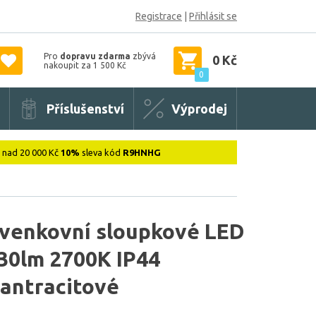
Registrace
|
Přihlásit se
Pro
dopravu zdarma
zbývá
0 Kč
nakoupit za 1 500 Kč
0
Příslušenství
Výprodej
: nad 20 000 Kč
10%
sleva kód
R9HNHG
 venkovní sloupkové LED
630lm 2700K IP44
 antracitové