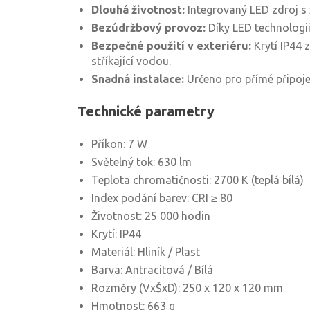
Dlouhá životnost:
Integrovaný LED zdroj s 
Bezúdržbový provoz:
Díky LED technologii
Bezpečné použití v exteriéru:
Krytí IP44 
stříkající vodou.
Snadná instalace:
Určeno pro přímé připojen
Technické parametry
Příkon: 7 W
Světelný tok: 630 lm
Teplota chromatičnosti: 2700 K (teplá bílá)
Index podání barev: CRI ≥ 80
Životnost: 25 000 hodin
Krytí: IP44
Materiál: Hliník / Plast
Barva: Antracitová / Bílá
Rozměry (VxŠxD): 250 x 120 x 120 mm
Hmotnost: 663 g