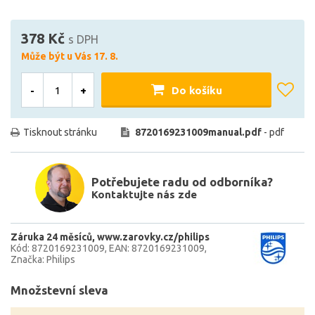
378 Kč
s DPH
Může být u Vás 17. 8.
-
+
Do košíku
Tisknout stránku
8720169231009manual.pdf
- pdf
Potřebujete radu od odborníka?
Kontaktujte nás zde
Záruka 24 měsíců
www.zarovky.cz/philips
Kód: 8720169231009
EAN: 8720169231009
Značka: Philips
Množstevní sleva