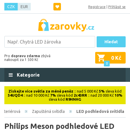
CZK
EUR
Registrace
|
Přihlásit se
Hledat
Pro
dopravu zdarma
zbývá
0 Kč
nakoupit za 1 500 Kč
0
Kategorie
Získejte více světla za méně peněz
:: nad 5 000 Kč
5%
sleva kód
54UQD4
:: nad 10 000 Kč
7%
sleva kód
2c43RR
:: nad 20 000 Kč
10%
sleva kód
R9HNHG
Interiérová
Zapuštěná svítidla
LED podhledová svítidla
Philips Meson podhledové LED