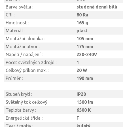
Barva světla :
studená denní bílá
CRI :
80 Ra
Hmotnost :
165 g
Materiál :
plast
Montážní hloubka :
105 mm
Montážní otvor :
175 mm
Napětí / napájení :
220-240V
Počet světelných zdrojů :
1
Celkový příkon max. :
20 W
Průměr :
190 mm
Stupeň krytí :
IP20
Světelný tok celkový :
1500 lm
Teplota barvy :
6500 K
Energetická třída :
F
Tvar / motiv :
kulatý