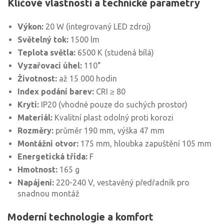
Klíčové vlastnosti a technické parametry
Výkon:
20 W (integrovaný LED zdroj)
Světelný tok:
1500 lm
Teplota světla:
6500 K (studená bílá)
Vyzařovací úhel:
110°
Životnost:
až 15 000 hodin
Index podání barev:
CRI ≥ 80
Krytí:
IP20 (vhodné pouze do suchých prostor)
Materiál:
Kvalitní plast odolný proti korozi
Rozměry:
průměr 190 mm, výška 47 mm
Montážní otvor:
175 mm, hloubka zapuštění 105 mm
Energetická třída:
F
Hmotnost:
165 g
Napájení:
220-240 V, vestavěný předřadník pro
snadnou montáž
Moderní technologie a komfort