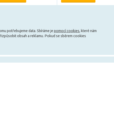
Může být u Vás 10. 8.
Může být u Vás 17. 8.
Načíst další
tomu potřebujeme data. Sbíráme je
pomocí cookies
, které nám
přizpůsobit obsah a reklamu. Pokud se sběrem cookies
info@zarovky.cz
mace
Technické informace
O nás
Jak ušetřit peníze za svícení?
Kontakty
ky
Jaké jsou typy patic?
O společnosti
Co je to teplota barvy?
Nabídka práce