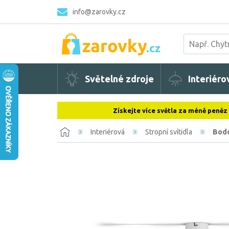
info@zarovky.cz
Světelné zdroje
Interiéro
Získejte více světla za méně peněz
Interiérová
Stropní svítidla
Bodo