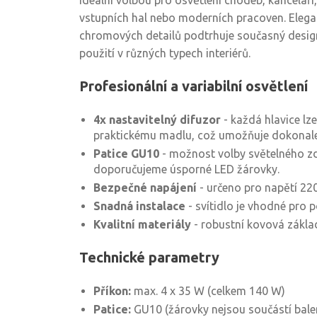
ideální volbou pro osvětlení chodeb, kanceláří,
vstupních hal nebo moderních pracoven. Elega
chromových detailů podtrhuje současný design 
použití v různých typech interiérů.
Profesionální a variabilní osvětlení
4x nastavitelný difuzor
- každá hlavice l
praktickému madlu, což umožňuje dokonale
Patice GU10
- možnost volby světelného zd
doporučujeme úsporné LED žárovky.
Bezpečné napájení
- určeno pro napětí 22
Snadná instalace
- svítidlo je vhodné pro
Kvalitní materiály
- robustní kovová zákla
Technické parametry
Příkon:
max. 4 x 35 W (celkem 140 W)
Patice:
GU10 (žárovky nejsou součástí bale