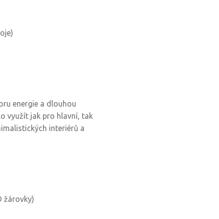
oje)
oru energie a dlouhou
lo využít jak pro hlavní, tak
imalistických interiérů a
D žárovky)