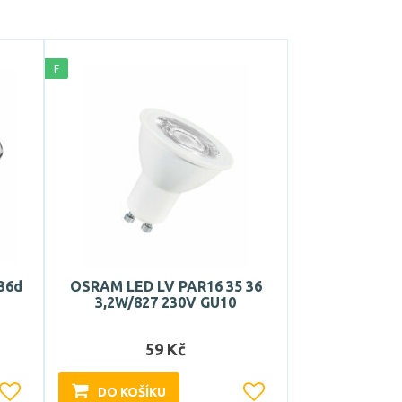
F
36d
OSRAM LED LV PAR16 35 36
3,2W/827 230V GU10
59 Kč
DO KOŠÍKU