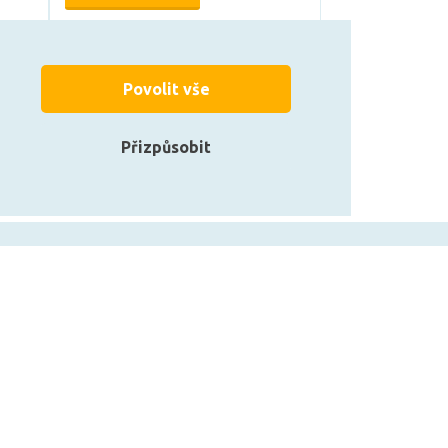
Může být u Vás 10. 8.
Povolit vše
Přizpůsobit
zarovky.cz