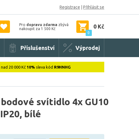
Registrace
|
Přihlásit se
Pro
dopravu zdarma
zbývá
0 Kč
nakoupit za 1 500 Kč
0
Příslušenství
Výprodej
: nad 20 000 Kč
10%
sleva kód
R9HNHG
 bodové svítidlo 4x GU10
IP20, bílé