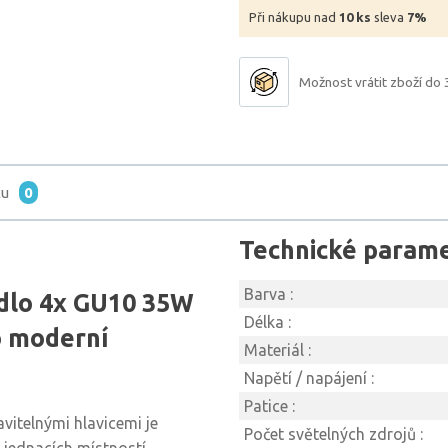
Při nákupu nad
10 ks
sleva
7%
Možnost vrátit zboží do 
tu
0
Technické param
Barva :
idlo 4x GU10 35W
Délka :
ro moderní
Materiál :
Napětí / napájení :
Patice :
vitelnými hlavicemi je
Počet světelných zdrojů :