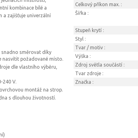
 jednacích místností,
Celkový příkon max. :
ntní kombinace bílé a
Šířka :
a zajišťuje univerzální
Stupeň krytí :
Styl :
Tvar / motiv :
ze snadno směrovat díky
Výška :
 nasvítit požadované místo.
Zdroj světla součástí :
roje dle vlastního výběru,
Tvar zdroje :
0-240 V.
Značka :
 povrchovou montáž na strop.
dna s dlouhou životností.
ní)