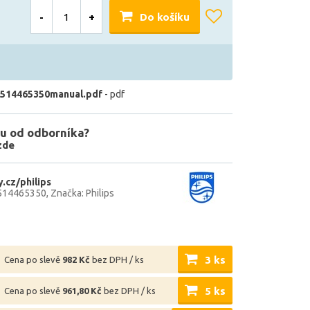
-
+
Do košíku
514465350manual.pdf
- pdf
u od odborníka?
zde
.cz/philips
514465350
Značka: Philips
3 ks
Cena po slevě
982 Kč
bez DPH / ks
5 ks
Cena po slevě
961,80 Kč
bez DPH / ks