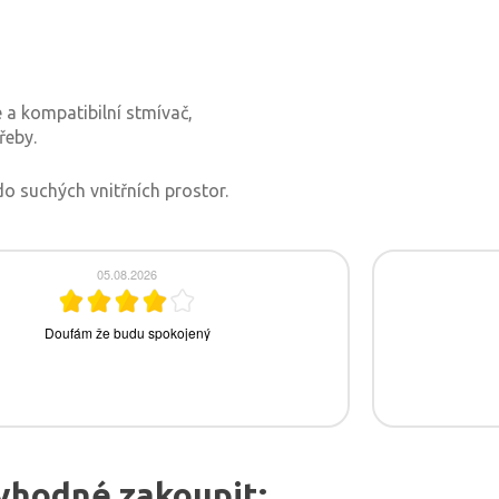
 a kompatibilní stmívač,
řeby.
 do suchých vnitřních prostor.
vhodné zakoupit: