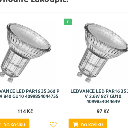
F
VANCE LED PAR16 35 36d P
LEDVANCE LED PAR16 35 
W 840 GU10 4099854044755
V 2.6W 827 GU10
4099854044649
114 Kč
97 Kč
DO KOŠÍKU
DO KOŠÍKU