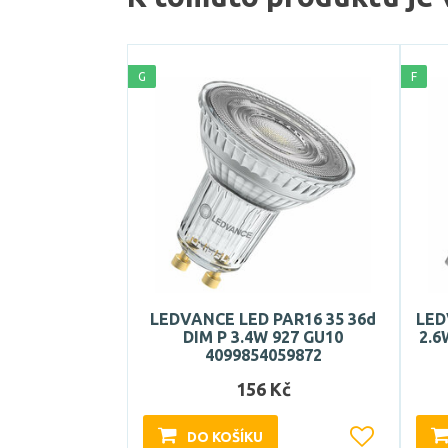
G
F
LEDVANCE LED PAR16 35 36d
LED
DIM P 3.4W 927 GU10
2.6
4099854059872
156 Kč
DO KOŠÍKU