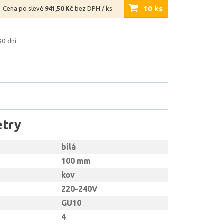
10 ks
Cena po slevě
941,50 Kč
bez DPH / ks
30 dní
etry
bílá
100 mm
kov
220-240V
GU10
4