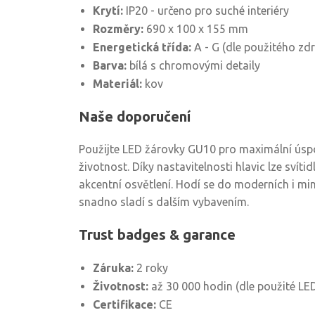
Krytí:
IP20 - určeno pro suché interiéry
Rozměry:
690 x 100 x 155 mm
Energetická třída:
A - G (dle použitého zdr
Barva:
bílá s chromovými detaily
Materiál:
kov
Naše doporučení
Použijte LED žárovky GU10 pro maximální úsp
životnost. Díky nastavitelnosti hlavic lze svítid
akcentní osvětlení. Hodí se do moderních i min
snadno sladí s dalším vybavením.
Trust badges & garance
Záruka:
2 roky
Životnost:
až 30 000 hodin (dle použité LE
Certifikace:
CE