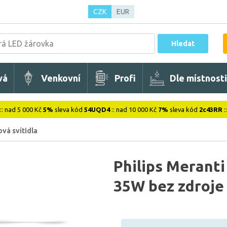
CZK
EUR
Hledat
vá
Venkovní
Profi
Dle místnosti
:: nad 5 000 Kč
5%
sleva kód
54UQD4
:: nad 10 000 Kč
7%
sleva kód
2c43RR
:
vá svítidla
Philips Meranti
35W bez zdroje 