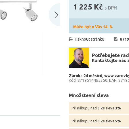
1 225 Kč
s DPH
Může být u Vás 14. 8.
Tisknout stránku
8719
Potřebujete rad
Kontaktujte nás 
Záruka 24 měsíců
www.zarovky
Kód: 8719514465350
EAN: 8719
Množstevní sleva
Při nákupu nad
3 ks
sleva
3%
Při nákupu nad
5 ks
sleva
5%