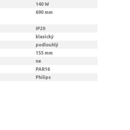
140 W
690 mm
IP20
klasický
podlouhlý
155 mm
ne
PAR16
Philips