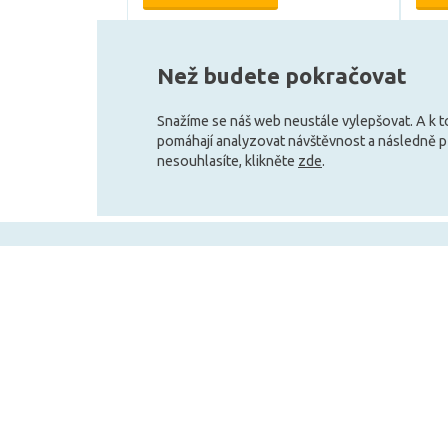
Může být u Vás 17. 8.
Než budete pokračovat
Snažíme se náš web neustále vylepšovat. A k 
pomáhají analyzovat návštěvnost a následně 
nesouhlasíte, klikněte
zde
.
+420 727 800 069
Po-Pá 9:30 - 11:30, 12:30 - 16:00
Vše o nákupu
Obchodní infor
Doprava a platba
Velkoobchod
Obchodní podmínky
Služby pro zákazní
Reklamační podmínky
Affiliate program