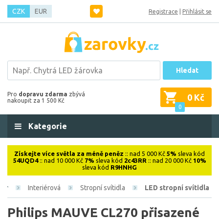
CZK
EUR
Registrace
|
Přihlásit se
Hledat
Pro
dopravu zdarma
zbývá
0 Kč
nakoupit za 1 500 Kč
0
Kategorie
Získejte více světla za méně peněz
:: nad 5 000 Kč
5%
sleva kód
54UQD4
:: nad 10 000 Kč
7%
sleva kód
2c43RR
:: nad 20 000 Kč
10%
sleva kód
R9HNHG
Interiérová
Stropní svítidla
LED stropní svítidla
Philips MAUVE CL270 přisazené