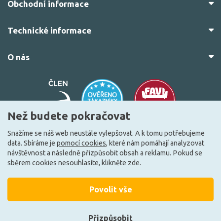
Obchodní informace
Technické informace
O nás
Než budete pokračovat
Snažíme se náš web neustále vylepšovat. A k tomu potřebujeme
data. Sbíráme je
pomocí cookies
, které nám pomáhají analyzovat
© 2010–2026 Všechna práva vyhrazena.
žárovky.cz
návštěvnost a následně přizpůsobit obsah a reklamu. Pokud se
Vytvořilo
FEO.cz
sběrem cookies nesouhlasíte, klikněte
zde
.
Povolit vše
Přizpůsobit