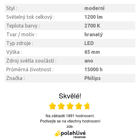
Styl :
moderní
Světelný tok celkový :
1200 lm
Teplota barvy :
2700 K
Tvar / motiv :
hranatý
Typ zdroje :
LED
Výška :
65 mm
Zdroj světla součástí :
ano
Průměrná životnost :
15000 h
Značka :
Philips