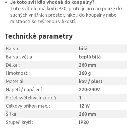
Je toto svítidlo vhodné do koupelny?
Toto svítidlo má krytí IP20, proto je určeno pouze do
suchých vnitřních prostor, nikoli do koupelny nebo
místností se zvýšenou vlhkostí.
Technické parametry
Barva :
bílá
Barva světla :
teplá bílá
Délka :
260 mm
Hmotnost :
360 g
Materiál :
kov / plast
Napětí / napájení :
220-240V
Počet světelných zdrojů :
1
Celkový příkon max. :
12 W
Šířka :
260 mm
Stupeň krytí :
IP20