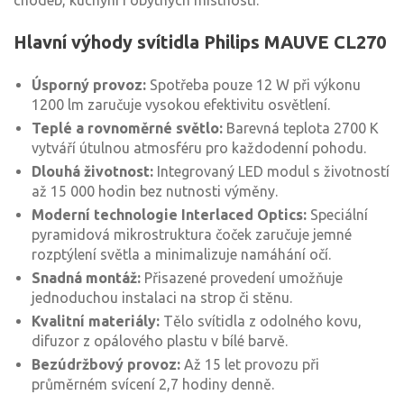
chodeb, kuchyní i obytných místností.
Hlavní výhody svítidla Philips MAUVE CL270
Úsporný provoz:
Spotřeba pouze 12 W při výkonu
1200 lm zaručuje vysokou efektivitu osvětlení.
Teplé a rovnoměrné světlo:
Barevná teplota 2700 K
vytváří útulnou atmosféru pro každodenní pohodu.
Dlouhá životnost:
Integrovaný LED modul s životností
až 15 000 hodin bez nutnosti výměny.
Moderní technologie Interlaced Optics:
Speciální
pyramidová mikrostruktura čoček zaručuje jemné
rozptýlení světla a minimalizuje namáhání očí.
Snadná montáž:
Přisazené provedení umožňuje
jednoduchou instalaci na strop či stěnu.
Kvalitní materiály:
Tělo svítidla z odolného kovu,
difuzor z opálového plastu v bílé barvě.
Bezúdržbový provoz:
Až 15 let provozu při
průměrném svícení 2,7 hodiny denně.