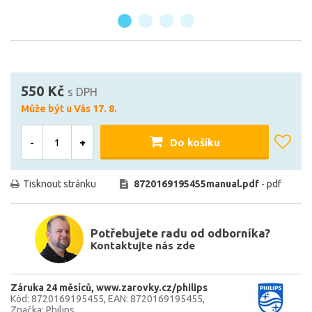
550 Kč
s DPH
Může být u Vás 17. 8.
-
+
Do košíku
Tisknout stránku
8720169195455manual.pdf
- pdf
Potřebujete radu od odborníka?
Kontaktujte nás zde
Záruka 24 měsíců
www.zarovky.cz/philips
Kód: 8720169195455
EAN: 8720169195455
Značka: Philips