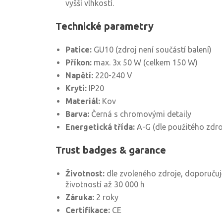
vyšší vlhkostí.
Technické parametry
Patice:
GU10 (zdroj není součástí balení)
Příkon:
max. 3x 50 W (celkem 150 W)
Napětí:
220-240 V
Krytí:
IP20
Materiál:
Kov
Barva:
Černá s chromovými detaily
Energetická třída:
A-G (dle použitého zdro
Trust badges & garance
Životnost:
dle zvoleného zdroje, doporuču
životností až 30 000 h
Záruka:
2 roky
Certifikace:
CE