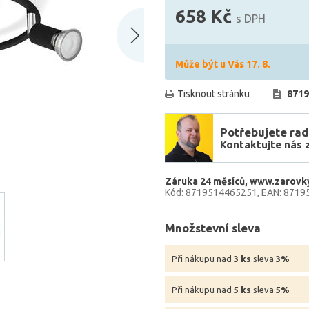
658 Kč
s DPH
Může být u Vás 17. 8.
Tisknout stránku
8719
Potřebujete rad
Kontaktujte nás 
Záruka 24 měsíců
www.zarovky
Kód: 8719514465251
EAN: 8719
Množstevní sleva
Při nákupu nad
3 ks
sleva
3%
Při nákupu nad
5 ks
sleva
5%