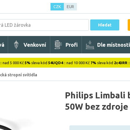
CZK
EUR
Hledat
vá
Venkovní
Profi
Dle místnosti
:: nad 5 000 Kč
5%
sleva kód
54UQD4
:: nad 10 000 Kč
7%
sleva kód
2c43RR
:
cká stropní svítidla
Philips Limbali
50W bez zdroje 