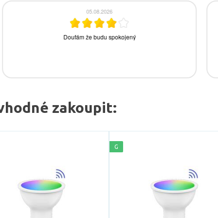
vhodné zakoupit:
G