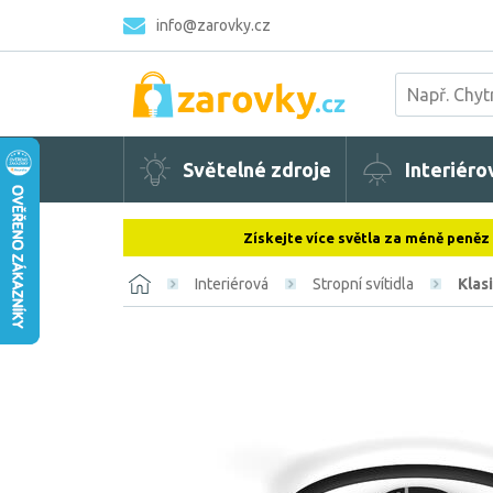
info@zarovky.cz
Světelné zdroje
Interiéro
Získejte více světla za méně peněz
Interiérová
Stropní svítidla
Klasi