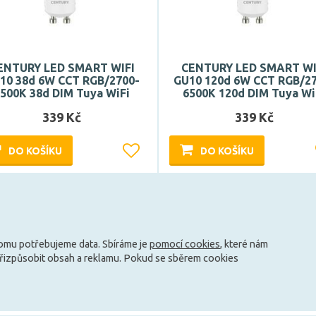
ENTURY LED SMART WIFI
CENTURY LED SMART WI
10 38d 6W CCT RGB/2700-
GU10 120d 6W CCT RGB/2
500K 38d DIM Tuya WiFi
6500K 120d DIM Tuya Wi
339 Kč
339 Kč
DO KOŠÍKU
DO KOŠÍKU
Může být u Vás 17. 9.
Může být u Vás 17. 9.
Načíst další
tomu potřebujeme data. Sbíráme je
pomocí cookies
, které nám
přizpůsobit obsah a reklamu. Pokud se sběrem cookies