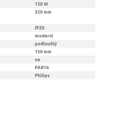
150 W
320 mm
IP20
moderní
podlouhlý
130 mm
ne
PAR16
Philips