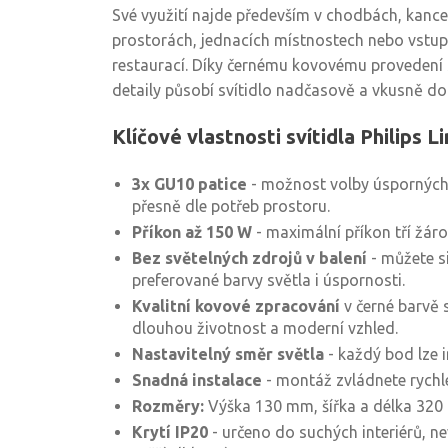
Své využití najde především v chodbách, kance
prostorách, jednacích místnostech nebo vstup
restaurací. Díky černému kovovému provedení
detaily působí svítidlo nadčasově a vkusně dop
Klíčové vlastnosti svítidla Philips L
3x GU10 patice
- možnost volby úsporných
přesně dle potřeb prostoru.
Příkon až 150 W
- maximální příkon tří žáro
Bez světelných zdrojů v balení
- můžete si
preferované barvy světla i úspornosti.
Kvalitní kovové zpracování
v černé barvě 
dlouhou životnost a moderní vzhled.
Nastavitelný směr světla
- každý bod lze 
Snadná instalace
- montáž zvládnete rychl
Rozměry:
Výška 130 mm, šířka a délka 320
Krytí IP20
- určeno do suchých interiérů, n