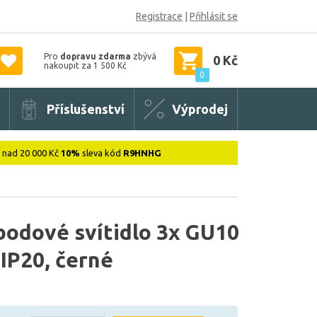
Registrace
|
Přihlásit se
Pro
dopravu zdarma
zbývá
0 Kč
nakoupit za 1 500 Kč
0
Příslušenství
Výprodej
: nad 20 000 Kč
10%
sleva kód
R9HNHG
 bodové svítidlo 3x GU10
IP20, černé