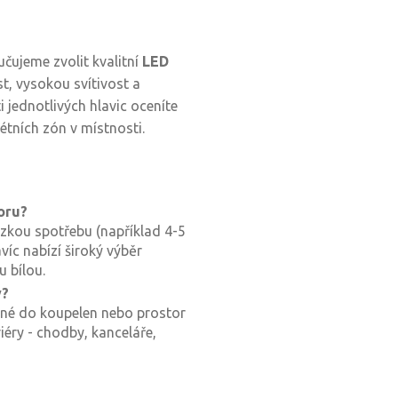
čujeme zvolit kvalitní
LED
st, vysokou svítivost a
 jednotlivých hlavic oceníte
étních zón v místnosti.
oru?
ízkou spotřebu (například 4-5
íc nabízí široký výběr
 bílou.
y?
odné do koupelen nebo prostor
riéry - chodby, kanceláře,