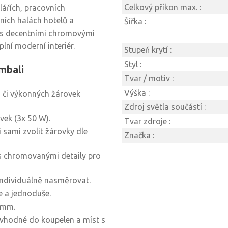
Celkový příkon max. :
lářích, pracovních
ních halách hotelů a
Šířka :
 s decentními chromovými
lní moderní interiér.
Stupeň krytí :
Styl :
imbali
Tvar / motiv :
Výška :
 či výkonných žárovek
Zdroj světla součástí :
vek (3x 50 W).
Tvar zdroje :
 sami zvolit žárovky dle
Značka :
s chromovanými detaily pro
individuálně nasměrovat.
e a jednoduše.
 mm.
evhodné do koupelen a míst s