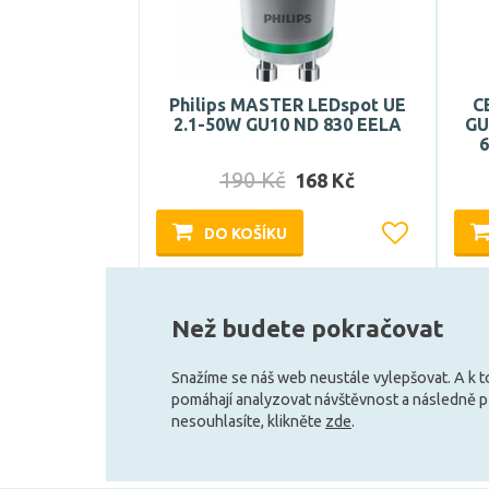
Philips MASTER LEDspot UE
C
2.1-50W GU10 ND 830 EELA
GU
6
190 Kč
168 Kč
DO KOŠÍKU
Skladem e-shop (4 ks)
Než budete pokračovat
Snažíme se náš web neustále vylepšovat. A k 
pomáhají analyzovat návštěvnost a následně 
nesouhlasíte, klikněte
zde
.