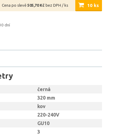
10 ks
Cena po slevě
505,70 Kč
bez DPH / ks
30 dní
etry
černá
320 mm
kov
220-240V
GU10
3