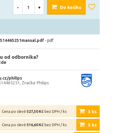
-
+
Do košíku
514465251manual.pdf
- pdf
u od odborníka?
zde
.cz/philips
514465251
Značka: Philips
3 ks
Cena po slevě
527,50 Kč
bez DPH / ks
5 ks
Cena po slevě
516,60 Kč
bez DPH / ks