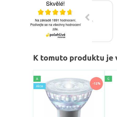
K tomuto produktu je 
A
G
-12%
Akce