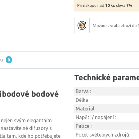
Při nákupu nad
10 ks
sleva
7%
Možnost vrátit zboží do 
tu
0
Technické param
Barva :
tříbodové bodové
Délka :
Materiál :
Napětí / napájení :
á nejen svým elegantním
Patice :
nastavitelné difuzory s
Počet světelných zdrojů :
la tam, kde ho potřebujete.