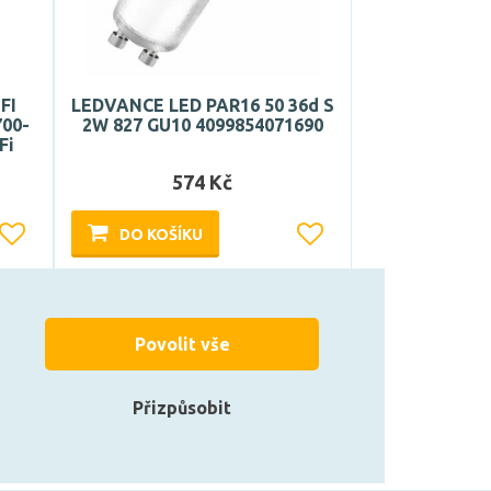
FI
LEDVANCE LED PAR16 50 36d S
700-
2W 827 GU10 4099854071690
Fi
574 Kč
DO KOŠÍKU
Může být u Vás 18. 8.
Povolit vše
Přizpůsobit