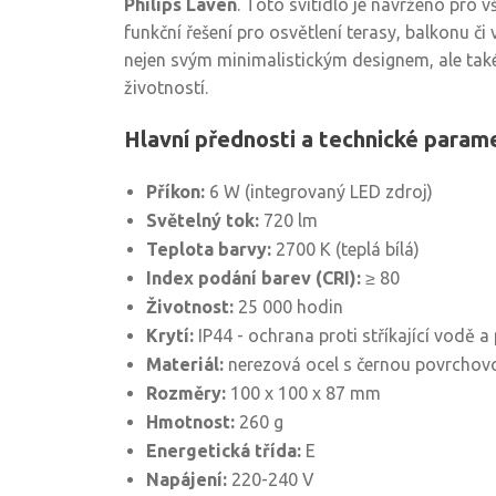
Philips Laven
. Toto svítidlo je navrženo pro v
funkční řešení pro osvětlení terasy, balkonu či
nejen svým minimalistickým designem, ale tak
životností.
Hlavní přednosti a technické param
Příkon:
6 W (integrovaný LED zdroj)
Světelný tok:
720 lm
Teplota barvy:
2700 K (teplá bílá)
Index podání barev (CRI):
≥ 80
Životnost:
25 000 hodin
Krytí:
IP44 - ochrana proti stříkající vodě a
Materiál:
nerezová ocel s černou povrchovo
Rozměry:
100 x 100 x 87 mm
Hmotnost:
260 g
Energetická třída:
E
Napájení:
220-240 V