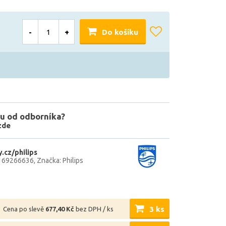
-
+
Do košíku
u od odborníka?
zde
.cz/philips
169266636
Značka: Philips
3 ks
Cena po slevě
677,40 Kč
bez DPH / ks