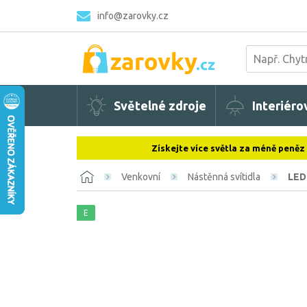
info@zarovky.cz
Světelné zdroje
Interiéro
Získejte více světla za méně peněz
Venkovní
Nástěnná svítidla
LED 
E