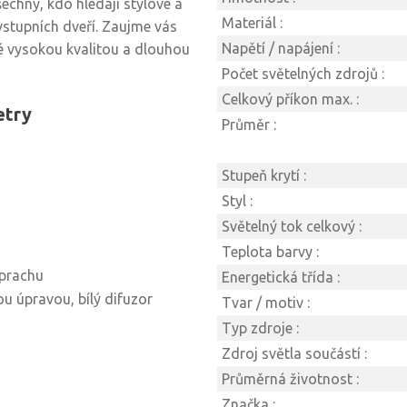
šechny, kdo hledají stylové a
Materiál :
 vstupních dveří. Zaujme vás
Napětí / napájení :
é vysokou kvalitou a dlouhou
Počet světelných zdrojů :
Celkový příkon max. :
etry
Průměr :
Stupeň krytí :
Styl :
Světelný tok celkový :
Teplota barvy :
 prachu
Energetická třída :
u úpravou, bílý difuzor
Tvar / motiv :
Typ zdroje :
Zdroj světla součástí :
Průměrná životnost :
Značka :