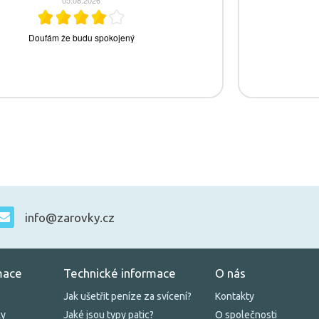
info@zarovky.cz
mace
Technické informace
O nás
Jak ušetřit peníze za svícení?
Kontakty
ky
Jaké jsou typy patic?
O společnosti