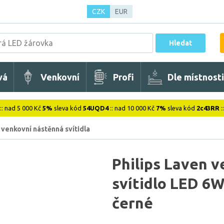
CZK
EUR
Hledat
vá
Venkovní
Profi
Dle místnosti
:: nad 5 000 Kč
5%
sleva kód
54UQD4
:: nad 10 000 Kč
7%
sleva kód
2c43RR
:
venkovní nástěnná svítidla
Philips Laven 
svítidlo LED 6W
černé