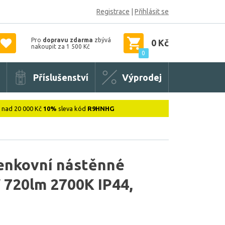
Registrace
|
Přihlásit se
Pro
dopravu zdarma
zbývá
0 Kč
nakoupit za 1 500 Kč
0
Příslušenství
Výprodej
: nad 20 000 Kč
10%
sleva kód
R9HNHG
venkovní nástěnné
 720lm 2700K IP44,