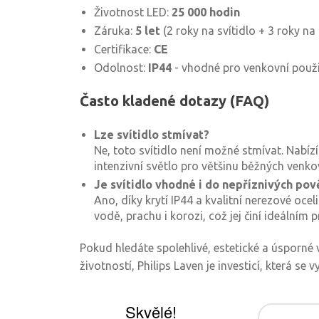
Životnost LED:
25 000 hodin
Záruka:
5 let
(2 roky na svítidlo + 3 roky n
Certifikace:
CE
Odolnost:
IP44
- vhodné pro venkovní použi
Často kladené dotazy (FAQ)
Lze svítidlo stmívat?
Ne, toto svítidlo není možné stmívat. Nabíz
intenzivní světlo pro většinu běžných venko
Je svítidlo vhodné i do nepříznivých po
Ano, díky krytí IP44 a kvalitní nerezové oceli
vodě, prachu i korozi, což jej činí ideálním 
Pokud hledáte spolehlivé, estetické a úsporné
životností, Philips Laven je investicí, která se vy