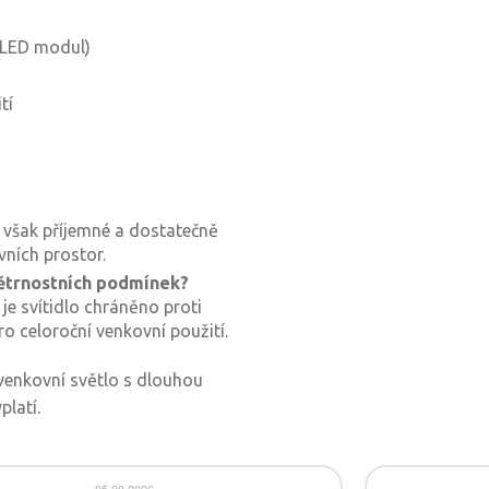
a LED modul)
tí
í však příjemné a dostatečně
vních prostor.
větrnostních podmínek?
 je svítidlo chráněno proti
pro celoroční venkovní použití.
 venkovní světlo s dlouhou
platí.