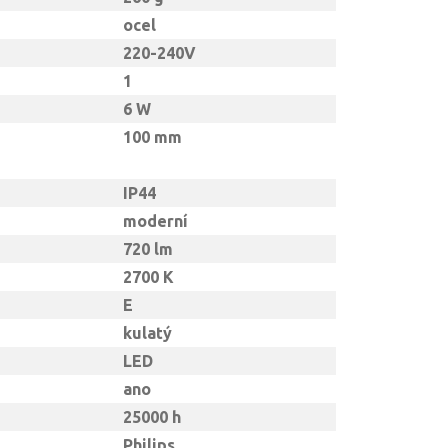
ocel
220-240V
1
6 W
100 mm
IP44
moderní
720 lm
2700 K
E
kulatý
LED
ano
25000 h
Philips