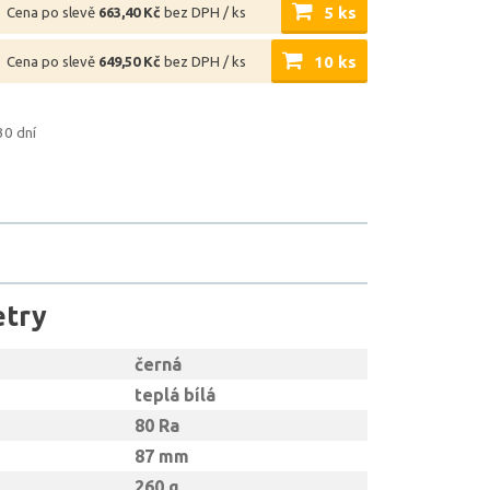
5 ks
Cena po slevě
663,40 Kč
bez DPH / ks
10 ks
Cena po slevě
649,50 Kč
bez DPH / ks
30 dní
etry
černá
teplá bílá
80 Ra
87 mm
260 g