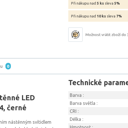
Při nákupu nad
5 ks
sleva
5%
Při nákupu nad
10 ks
sleva
7%
Možnost vrátit zboží do 
tu
0
Technické param
Barva :
stěnné LED
Barva světla :
4, černé
CRI :
Délka :
vním nástěnným svítidlem
Hmotnost :