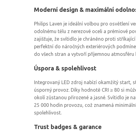
Moderní design & maximální odolno
Philips Laven je ideální volbou pro osvětlení v
odolnému tělu z nerezové oceli a prémiové pov
zajišťuje, že svítidlo je chráněno proti stříkajíc
perfektní do náročných exteriérových podmínek.
do všech stran a vytvoří příjemnou atmosfér
Úspora & spolehlivost
Integrovaný LED zdroj nabízí okamžitý start, st
úsporný provoz. Díky hodnotě CRI ≥ 80 si můžet
okolí zůstanou přirozené a jasné. Svítidlo je n
25 000 hodin provozu, což znamená minimáln
spolehlivost.
Trust badges & garance