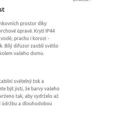
st
enkovních prostor díky
rchové úpravě. Krytí IP44
í vodě, prachu i korozi -
 Bílý difuzor zaoblí světlo
u kolem vašeho domu.
abilní světelný tok a
e být jisti, že barvy vašeho
avrženo tak, aby vydrželo až
í údržbu a dlouhodobou