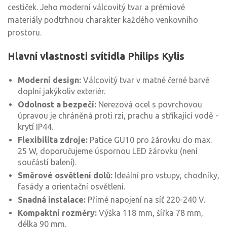
cestiček. Jeho moderní válcovitý tvar a prémiové
materiály podtrhnou charakter každého venkovního
prostoru.
Hlavní vlastnosti svítidla Philips Kylis
Moderní design:
Válcovitý tvar v matné černé barvě
doplní jakýkoliv exteriér.
Odolnost a bezpečí:
Nerezová ocel s povrchovou
úpravou je chráněná proti rzi, prachu a stříkající vodě -
krytí IP44.
Flexibilita zdroje:
Patice GU10 pro žárovku do max.
25 W, doporučujeme úspornou LED žárovku (není
součástí balení).
Směrové osvětlení dolů:
Ideální pro vstupy, chodníky,
fasády a orientační osvětlení.
Snadná instalace:
Přímé napojení na síť 220-240 V.
Kompaktní rozměry:
Výška 118 mm, šířka 78 mm,
délka 90 mm.