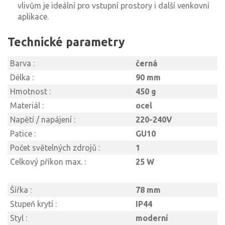
vlivům je ideální pro vstupní prostory i další venkovní
aplikace.
Technické parametry
Barva :
černá
Délka :
90 mm
Hmotnost :
450 g
Materiál :
ocel
Napětí / napájení :
220-240V
Patice :
GU10
Počet světelných zdrojů :
1
Celkový příkon max. :
25 W
Šířka :
78 mm
Stupeň krytí :
IP44
Styl :
moderní