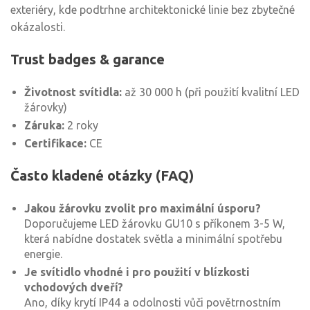
exteriéry, kde podtrhne architektonické linie bez zbytečné
okázalosti.
Trust badges & garance
Životnost svítidla:
až 30 000 h (při použití kvalitní LED
žárovky)
Záruka:
2 roky
Certifikace:
CE
Často kladené otázky (FAQ)
Jakou žárovku zvolit pro maximální úsporu?
Doporučujeme LED žárovku GU10 s příkonem 3-5 W,
která nabídne dostatek světla a minimální spotřebu
energie.
Je svítidlo vhodné i pro použití v blízkosti
vchodových dveří?
Ano, díky krytí IP44 a odolnosti vůči povětrnostním