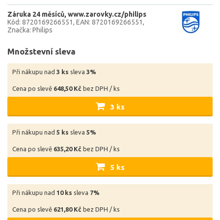
Záruka 24 měsíců
www.zarovky.cz/philips
Kód: 8720169266551
EAN: 8720169266551
Značka: Philips
Množstevní sleva
Při nákupu nad
3 ks
sleva
3%
Cena po slevě
648,50 Kč
bez DPH / ks
3 ks
Při nákupu nad
5 ks
sleva
5%
Cena po slevě
635,20 Kč
bez DPH / ks
5 ks
Při nákupu nad
10 ks
sleva
7%
Cena po slevě
621,80 Kč
bez DPH / ks