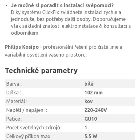
Je možné si poradit s instalací svépomocí?
Díky systému ClickFix zvládnete instalaci rychle a
jednoduše, bez potřeby další osoby. Doporučujeme
však základní znalosti elektroinstalace či konzultaci s
odborníkem.
Philips Kosipo
- profesionální řešení pro čisté linie a
variabilní osvětlení vašeho prostoru.
Technické parametry
Barva :
bílá
Délka :
102 mm
Materiál :
kov
Napětí / napájení :
220-240V
Patice :
GU10
Počet světelných zdrojů :
1
Celkový příkon max. :
5.5 W