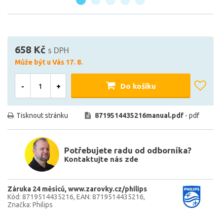
658 Kč
s DPH
Může být u Vás 17. 8.
-
+
Do košíku
Tisknout stránku
8719514435216manual.pdf
- pdf
Potřebujete radu od odborníka?
Kontaktujte nás zde
Záruka 24 měsíců
www.zarovky.cz/philips
Kód: 8719514435216
EAN: 8719514435216
Značka: Philips