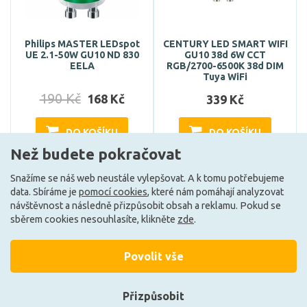
Philips MASTER LEDspot
CENTURY LED SMART WIFI
UE 2.1-50W GU10 ND 830
GU10 38d 6W CCT
EELA
RGB/2700-6500K 38d DIM
Tuya WiFi
190 Kč
168 Kč
339 Kč
DO KOŠÍKU
DO KOŠÍKU
Než budete pokračovat
Snažíme se náš web neustále vylepšovat. A k tomu potřebujeme
Skladem e-shop (4 ks)
Může být u Vás 21. 9.
data. Sbíráme je
pomocí cookies
, které nám pomáhají analyzovat
návštěvnost a následně přizpůsobit obsah a reklamu. Pokud se
sběrem cookies nesouhlasíte, klikněte
zde
.
G
A
Povolit vše
Přizpůsobit