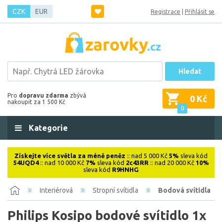
CZK
EUR
Registrace
|
Přihlásit se
Hledat
Pro
dopravu zdarma
zbývá
0 Kč
nakoupit za 1 500 Kč
0
Kategorie
Získejte více světla za méně peněz
:: nad 5 000 Kč
5%
sleva kód
54UQD4
:: nad 10 000 Kč
7%
sleva kód
2c43RR
:: nad 20 000 Kč
10%
sleva kód
R9HNHG
Interiérová
Stropní svítidla
Bodová svítidla
Philips Kosipo bodové svítidlo 1x