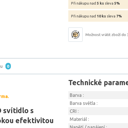
Při nákupu nad
5 ks
sleva
5%
Při nákupu nad
10 ks
sleva
7%
Možnost vrátit zboží do 
tu
0
Technické param
Barva :
rma.
Barva světla :
 svítidlo s
CRI :
kou efektivitou
Materiál :
Napětí / napájení :