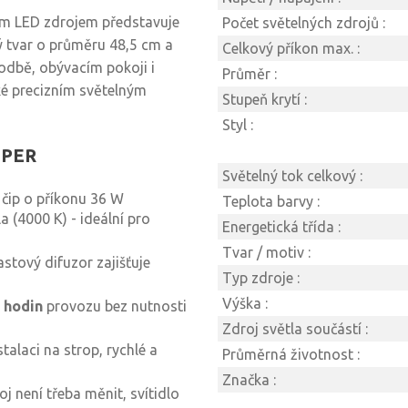
m LED zdrojem představuje
Počet světelných zdrojů :
tý tvar o průměru 48,5 cm a
Celkový příkon max. :
odbě, obývacím pokoji i
Průměr :
aké precizním světelným
Stupeň krytí :
Styl :
ASPER
Světelný tok celkový :
čip o příkonu 36 W
Teplota barvy :
 (4000 K) - ideální pro
Energetická třída :
Tvar / motiv :
astový difuzor zajišťuje
Typ zdroje :
Výška :
 hodin
provozu bez nutnosti
Zdroj světla součástí :
alaci na strop, rychlé a
Průměrná životnost :
Značka :
j není třeba měnit, svítidlo