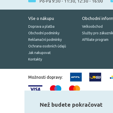
Po-Pá 9:30 - 11:30, 12:30 - 16:00
Vše o nákupu
Obchodní infor
Doprava a platba
Velkoobchod
Obchodní podmínky
Služby pro zákazní
Reklamační podmínky
Affiliate program
Ochrana osobních údajů
Jak nakupovat
Kontakty
Možnosti dopravy:
Než budete pokračovat
© 2010–2026 Všechna práva vyhrazena.
žárovky.cz