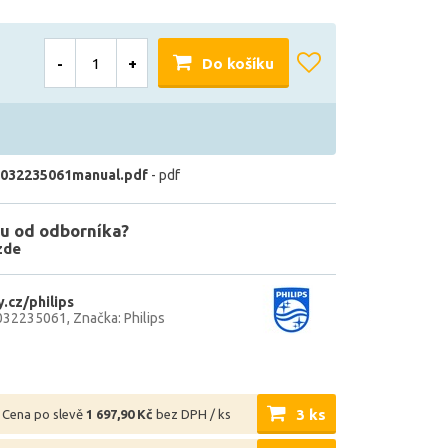
-
+
Do košíku
032235061manual.pdf
- pdf
u od odborníka?
zde
.cz/philips
032235061
Značka: Philips
3 ks
Cena po slevě
1 697,90 Kč
bez DPH / ks