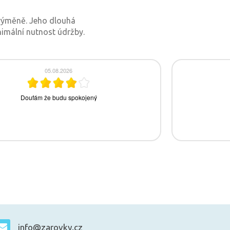
k výměně. Jeho dlouhá
nimální nutnost údržby.
info@zarovky.cz