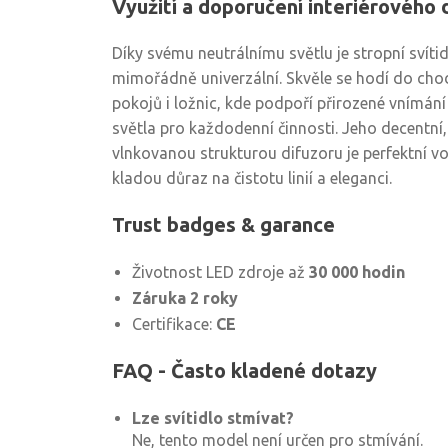
Využití a doporučení interiérového 
Díky svému neutrálnímu světlu je stropní svíti
mimořádně univerzální. Skvěle se hodí do cho
pokojů i ložnic, kde podpoří přirozené vnímání 
světla pro každodenní činnosti. Jeho decentní,
vlnkovanou strukturou difuzoru je perfektní vol
kladou důraz na čistotu linií a eleganci.
Trust badges & garance
Životnost LED zdroje až
30 000 hodin
Záruka 2 roky
Certifikace:
CE
FAQ - Často kladené dotazy
Lze svítidlo stmívat?
Ne, tento model není určen pro stmívání.