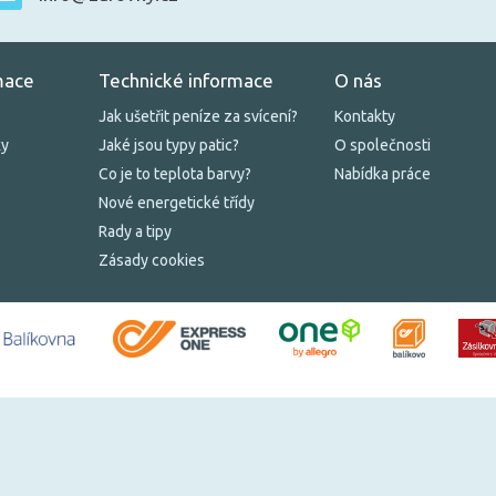
mace
Technické informace
O nás
Jak ušetřit peníze za svícení?
Kontakty
ky
Jaké jsou typy patic?
O společnosti
Co je to teplota barvy?
Nabídka práce
Nové energetické třídy
Rady a tipy
Zásady cookies