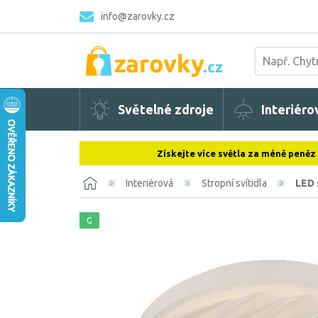
info@zarovky.cz
Světelné zdroje
Interiéro
Získejte více světla za méně peněz
Interiérová
Stropní svítidla
LED 
G