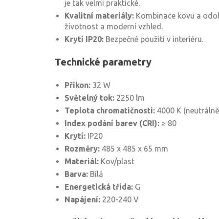
je tak velmi praktické.
Kvalitní materiály:
Kombinace kovu a odol
životnost a moderní vzhled.
Krytí IP20:
Bezpečné použití v interiéru.
Technické parametry
Příkon:
32 W
Světelný tok:
2250 lm
Teplota chromatičnosti:
4000 K (neutrálně 
Index podání barev (CRI):
≥ 80
Krytí:
IP20
Rozměry:
485 x 485 x 65 mm
Materiál:
Kov/plast
Barva:
Bílá
Energetická třída:
G
Napájení:
220-240 V