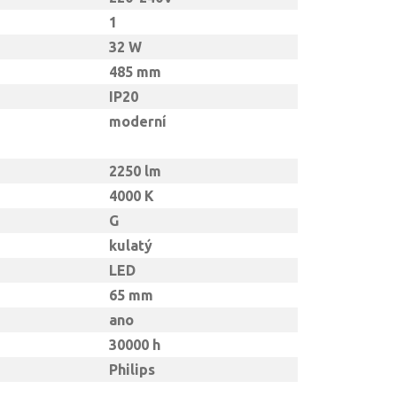
1
32 W
485 mm
IP20
moderní
2250 lm
4000 K
G
kulatý
LED
65 mm
ano
30000 h
Philips