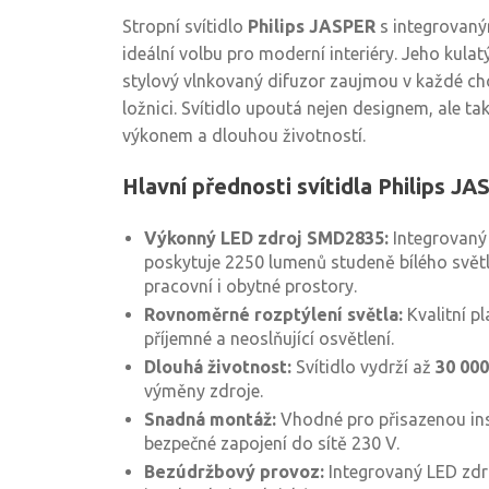
Stropní svítidlo
Philips JASPER
s integrovaný
ideální volbu pro moderní interiéry. Jeho kula
stylový vlnkovaný difuzor zaujmou v každé ch
ložnici. Svítidlo upoutá nejen designem, ale t
výkonem a dlouhou životností.
Hlavní přednosti svítidla Philips J
Výkonný LED zdroj SMD2835:
Integrovaný 
poskytuje 2250 lumenů studeně bílého světla
pracovní i obytné prostory.
Rovnoměrné rozptýlení světla:
Kvalitní pl
příjemné a neoslňující osvětlení.
Dlouhá životnost:
Svítidlo vydrží až
30 000
výměny zdroje.
Snadná montáž:
Vhodné pro přisazenou inst
bezpečné zapojení do sítě 230 V.
Bezúdržbový provoz:
Integrovaný LED zdro