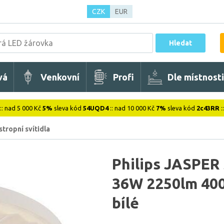
CZK
EUR
Hledat
vá
Venkovní
Profi
Dle místnosti
:: nad 5 000 Kč
5%
sleva kód
54UQD4
:: nad 10 000 Kč
7%
sleva kód
2c43RR
:
stropní svítidla
Philips JASPER 
36W 2250lm 400
bílé