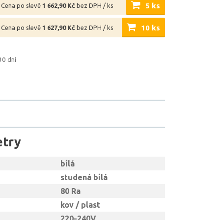
5 ks
Cena po slevě
1 662,90 Kč
bez DPH / ks
10 ks
Cena po slevě
1 627,90 Kč
bez DPH / ks
30 dní
etry
bílá
studená bílá
80 Ra
kov / plast
220-240V