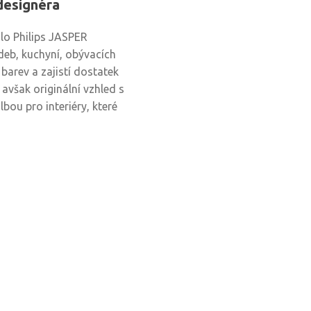
designéra
dlo Philips JASPER
deb, kuchyní, obývacích
barev a zajistí dostatek
 avšak originální vzhled s
bou pro interiéry, které