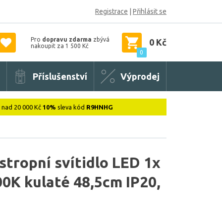
Registrace
|
Přihlásit se
Pro
dopravu zdarma
zbývá
0 Kč
nakoupit za 1 500 Kč
0
Příslušenství
Výprodej
: nad 20 000 Kč
10%
sleva kód
R9HNHG
stropní svítidlo LED 1x
0K kulaté 48,5cm IP20,