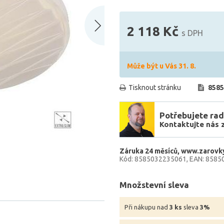
2 118 Kč
s DPH
Může být u Vás 31. 8.
Tisknout stránku
8585
Potřebujete rad
Kontaktujte nás 
Záruka 24 měsíců
www.zarovky
Kód: 8585032235061
EAN: 8585
Množstevní sleva
Při nákupu nad
3 ks
sleva
3%