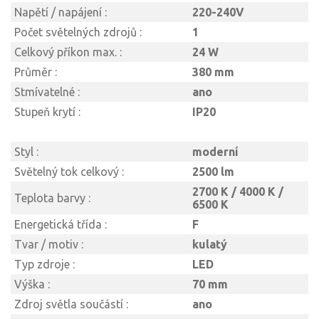
Napětí / napájení :
220-240V
Počet světelných zdrojů :
1
Celkový příkon max. :
24 W
Průměr :
380 mm
Stmívatelné :
ano
Stupeň krytí :
IP20
Styl :
moderní
Světelný tok celkový :
2500 lm
2700 K / 4000 K /
Teplota barvy :
6500 K
Energetická třída :
F
Tvar / motiv :
kulatý
Typ zdroje :
LED
Výška :
70 mm
Zdroj světla součástí :
ano