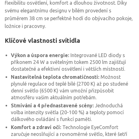
flexibilitu osvětlení, komfort a dlouhou životnost. Díky
svému elegantnímu designu v bílém provedení s
průměrem 38 cm se perfektně hodí do obývacího pokoje,
ložnice i pracovny.
Klíčové vlastnosti svítidla
Výkon a úspora energie:
Integrované LED diody s
příkonem 24 W a světelným tokem 2500 lm zajišťují
dostatečné a efektivní osvětlení i větších místností.
Nastavitelná teplota chromatičnosti:
Možnost
plynulé regulace od teplé bílé (2700 K) až po studené
denní světlo (6500 K) vám umožní přizpůsobit
atmosféru vašim aktuálním potřebám.
Stmívání a 4 přednastavené scény:
Jednoduchá
volba intenzity světla (20-100 %) a teploty pomocí
dálkového ovládání s funkcí paměti.
Komfort a zdraví očí:
Technologie EyeComfort
zaručuje neoslňující a rovnoměrné světlo, které šetří