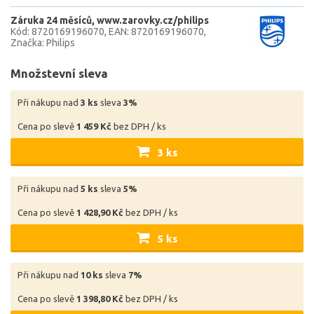
Záruka 24 měsíců
www.zarovky.cz/philips
Kód: 8720169196070
EAN: 8720169196070
Značka: Philips
Množstevní sleva
Při nákupu nad
3 ks
sleva
3%
Cena po slevě
1 459 Kč
bez DPH / ks
3 ks
Při nákupu nad
5 ks
sleva
5%
Cena po slevě
1 428,90 Kč
bez DPH / ks
5 ks
Při nákupu nad
10 ks
sleva
7%
Cena po slevě
1 398,80 Kč
bez DPH / ks