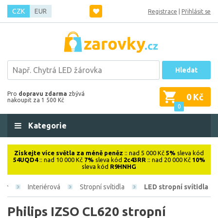
CZK
EUR
Registrace
|
Přihlásit se
Hledat
Pro
dopravu zdarma
zbývá
0 Kč
nakoupit za 1 500 Kč
0
Kategorie
Získejte více světla za méně peněz
:: nad 5 000 Kč
5%
sleva kód
54UQD4
:: nad 10 000 Kč
7%
sleva kód
2c43RR
:: nad 20 000 Kč
10%
sleva kód
R9HNHG
Interiérová
Stropní svítidla
LED stropní svítidla
Philips IZSO CL620 stropní