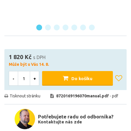
1 820 Kč
s DPH
Může být u Vás 14. 8.
-
+
Do košíku
Tisknout stránku
8720169196070manual.pdf
- pdf
Potřebujete radu od odborníka?
Kontaktujte nás zde