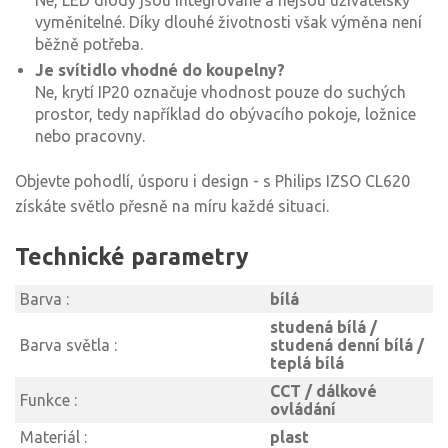
Ne, LED diody jsou integrované a nejsou uživatelsky
vyměnitelné. Díky dlouhé životnosti však výměna není
běžně potřeba.
Je svítidlo vhodné do koupelny?
Ne, krytí IP20 označuje vhodnost pouze do suchých
prostor, tedy například do obývacího pokoje, ložnice
nebo pracovny.
Objevte pohodlí, úsporu i design - s Philips IZSO CL620
získáte světlo přesně na míru každé situaci.
Technické parametry
Barva :
bílá
studená bílá /
Barva světla :
studená denní bílá /
teplá bílá
CCT / dálkové
Funkce :
ovládání
Materiál :
plast