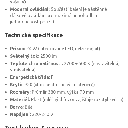
vaše oči.
Moderní ovládání:
Součástí balení je nástěnné
dálkové ovládání pro maximální pohodlí a
jednoduchost použití.
Technická specifikace
Příkon:
24 W (integrované LED, nelze měnit)
Světelný tok:
2500 lm
Teplota chromatičnosti:
2700-6500 K (nastavitelná,
stmívatelná)
Energetická třída:
F
Krytí:
IP20 (vhodné do suchých interiérů)
Rozměry:
Průměr 380 mm, výška 70 mm
Materiál:
Plast (mléčný difuzor zajišťuje rozptyl světla)
Barva:
Bílá
Napájení:
220-240 V
Trust badges & garance