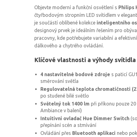
Objevte moderní a funkční osvětlení s
Philips
čtyřbodovým stropním LED svítidlem v elegant
je součástí oblíbené kolekce
inteligentního os
designový prvek je ideálním řešením pro obývac
pracovny, kde potřebujete variabilní a efektivn
dálkového a chytrého ovládání.
Klíčové vlastnosti a výhody svítidl
4 nastavitelné bodové zdroje
s paticí GU1
směrování světla
Regulovatelná teplota chromatičnosti (2
po studené bílé světlo
Světelný tok 1400 lm
při příkonu pouze 20
Ambiance v balení)
Intuitivní ovladač Hue Dimmer Switch
(so
přepínání scén a stmívání
Ovládání přes
Bluetooth aplikaci
nebo pokr