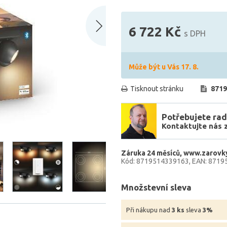
6 722 Kč
s DPH
Může být u Vás 17. 8.
Tisknout stránku
8719
Potřebujete rad
Kontaktujte nás 
Záruka 24 měsíců
www.zarovky
Kód: 8719514339163
EAN: 8719
Množstevní sleva
Při nákupu nad
3 ks
sleva
3%