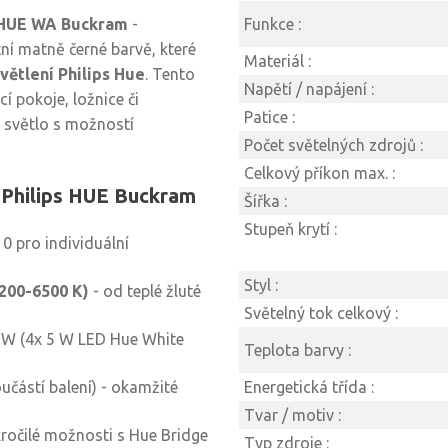
 HUE WA Buckram
-
Funkce :
ní matně černé barvě, které
Materiál :
větlení Philips Hue
. Tento
Napětí / napájení :
í pokoje, ložnice či
Patice :
í světlo s možností
Počet světelných zdrojů :
Celkový příkon max. :
a Philips HUE Buckram
Šířka :
Stupeň krytí :
0 pro individuální
Styl :
200-6500 K)
- od teplé žluté
Světelný tok celkový :
 W (4x 5 W LED Hue White
Teplota barvy :
učástí balení) - okamžité
Energetická třída :
Tvar / motiv :
očilé možnosti s Hue Bridge
Typ zdroje :