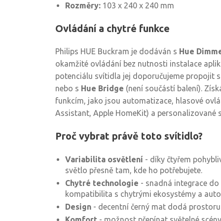
Rozměry:
103 x 240 x 240 mm
Ovládání a chytré funkce
Philips HUE Buckram je dodáván s
Hue Dimme
okamžité ovládání bez nutnosti instalace aplik
potenciálu svítidla jej doporučujeme propojit 
nebo s
Hue Bridge
(není součástí balení). Získ
funkcím, jako jsou automatizace, hlasové ovl
Assistant, Apple HomeKit) a personalizované s
Proč vybrat právě toto svítidlo?
Variabilita osvětlení
- díky čtyřem pohybli
světlo přesně tam, kde ho potřebujete.
Chytré technologie
- snadná integrace do
kompatibilita s chytrými ekosystémy a auto
Design
- decentní černý mat dodá prostoru
Komfort
- možnost přepínat světelné scény