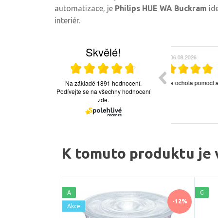
automatizace, je
Philips HUE WA Buckram
id
interiér.
K tomuto produktu je 
A
G
-12%
Akce