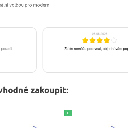
eální volbou pro moderní
vhodné zakoupit:
G