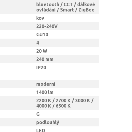
bluetooth / CCT / dálkové
ovládání / Smart / ZigBee
kov
220-240V
GU10
4
20 W
240 mm
IP20
moderní
1400 lm
2200 K / 2700 K / 3000 K /
4000 K / 6500 K
G
podlouhlý
LED