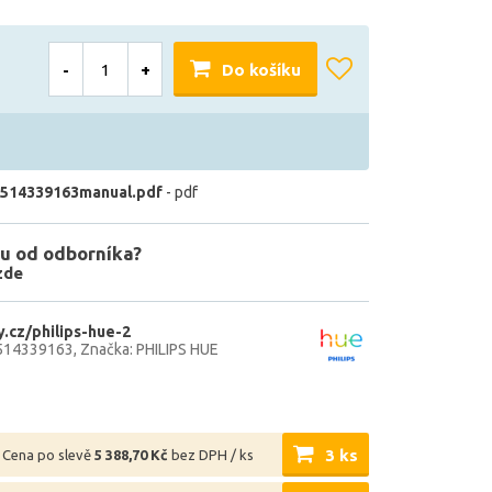
-
+
Do košíku
514339163manual.pdf
- pdf
u od odborníka?
zde
.cz/philips-hue-2
514339163
Značka: PHILIPS HUE
3 ks
Cena po slevě
5 388,70 Kč
bez DPH / ks