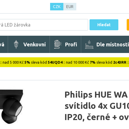
CZK
EUR
Hledat
vá
Venkovní
Profi
Dle místnosti
:: nad 5 000 Kč
5%
sleva kód
54UQD4
:: nad 10 000 Kč
7%
sleva kód
2c43RR
:
Philips HUE W
svítidlo 4x GU
IP20, černé + o