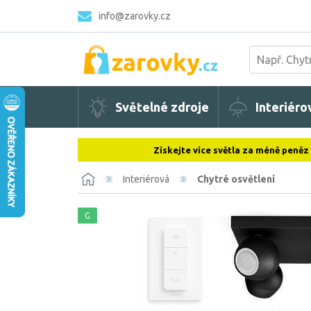
info@zarovky.cz
Světelné zdroje
Interiéro
Získejte více světla za méně peněz
Interiérová
Chytré osvětlení
G