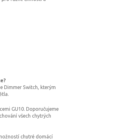
ce?
Hue Dimmer Switch, kterým
tla.
ticemi GU10. Doporučujeme
achování všech chytrých
s možností chytré domácí