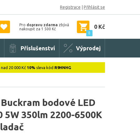
Registrace
|
Přihlásit se
Pro
dopravu zdarma
zbývá
0 Kč
nakoupit za 1 500 Kč
0
Příslušenství
Výprodej
: nad 20 000 Kč
10%
sleva kód
R9HNHG
A Buckram bodové LED
10 5W 350lm 2200-6500K
vladač