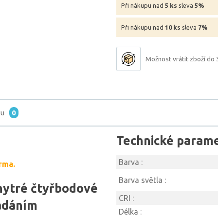
Při nákupu nad
5 ks
sleva
5%
Při nákupu nad
10 ks
sleva
7%
Možnost vrátit zboží do 
tu
0
Technické param
Barva :
rma.
Barva světla :
hytré čtyřbodové
CRI :
ládáním
Délka :