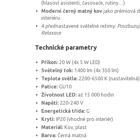
(hlasoví asistenti, časovače, rutiny…)
Moderní černý matný kov
jako prémiová d
interiéru
4 přednastavené světelné režimy:
Povzbuzují
Relaxace
Technické parametry
Příkon:
20 W (4x 5 W LED)
Světelný tok:
1400 lm (4x 350 lm)
Teplota světla:
2200-6500 K (nastavitelná)
Patice:
GU10
Životnost LED:
až 15 000 hodin
Napětí:
220-240 V
Energetická třída:
G
Krytí:
IP20 (vhodné pro interiér)
Materiál:
Kov, plast
Barva:
Černá matná