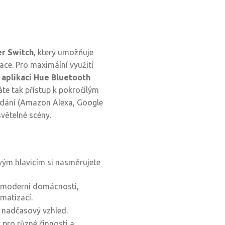
r Switch
, který umožňuje
ace. Pro maximální využití
s
aplikací Hue Bluetooth
áte tak přístup k pokročilým
ádání (Amazon Alexa, Google
větelné scény.
vým hlavicím si nasměrujete
 moderní domácnosti,
matizací.
 nadčasový vzhled.
 pro různé činnosti a