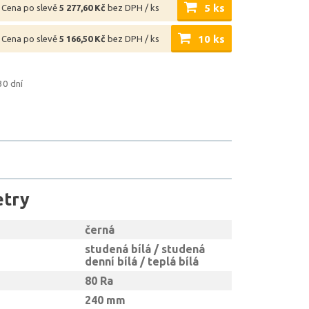
5 ks
Cena po slevě
5 277,60 Kč
bez DPH / ks
10 ks
Cena po slevě
5 166,50 Kč
bez DPH / ks
30 dní
etry
černá
studená bílá / studená
denní bílá / teplá bílá
80 Ra
240 mm