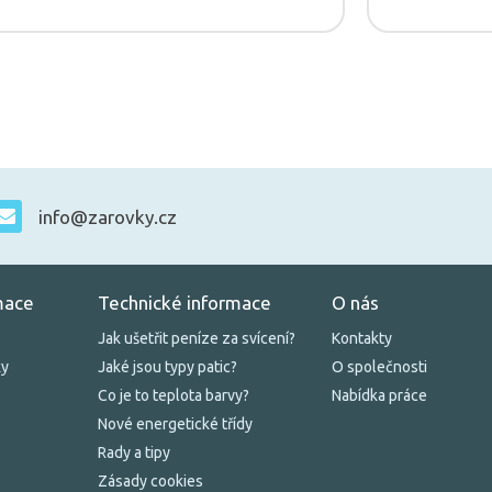
info@zarovky.cz
mace
Technické informace
O nás
Jak ušetřit peníze za svícení?
Kontakty
ky
Jaké jsou typy patic?
O společnosti
Co je to teplota barvy?
Nabídka práce
Nové energetické třídy
Rady a tipy
Zásady cookies