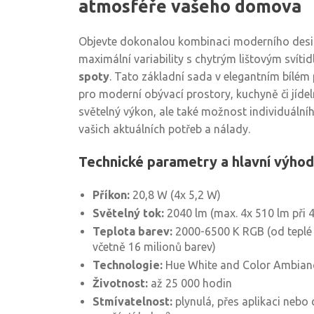
atmosféře vašeho domova
Objevte dokonalou kombinaci moderního desig
maximální variability s chytrým lištovým svíti
spoty
. Tato základní sada v elegantním bílém 
pro moderní obývací prostory, kuchyně či jídel
světelný výkon, ale také možnost individuální
vašich aktuálních potřeb a nálady.
Technické parametry a hlavní výho
Příkon:
20,8 W (4x 5,2 W)
Světelný tok:
2040 lm (max. 4x 510 lm při 
Teplota barev:
2000-6500 K RGB (od teplé 
včetně 16 milionů barev)
Technologie:
Hue White and Color Ambianc
Životnost:
až 25 000 hodin
Stmívatelnost:
plynulá, přes aplikaci nebo