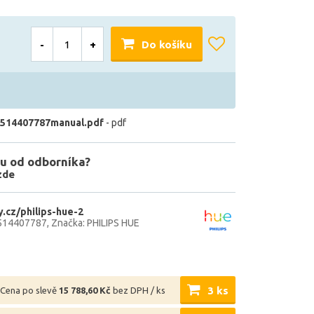
-
+
Do košíku
514407787manual.pdf
- pdf
u od odborníka?
zde
.cz/philips-hue-2
514407787
Značka: PHILIPS HUE
3 ks
Cena po slevě
15 788,60 Kč
bez DPH / ks