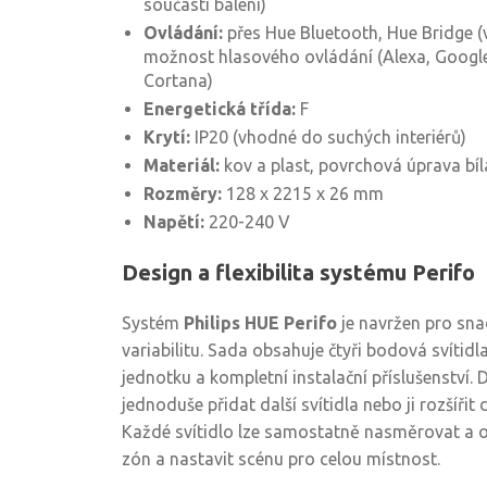
součástí balení)
Ovládání:
přes Hue Bluetooth, Hue Bridge (
možnost hlasového ovládání (Alexa, Google
Cortana)
Energetická třída:
F
Krytí:
IP20 (vhodné do suchých interiérů)
Materiál:
kov a plast, povrchová úprava bíl
Rozměry:
128 x 2215 x 26 mm
Napětí:
220-240 V
Design a flexibilita systému Perifo
Systém
Philips HUE Perifo
je navržen pro sn
variabilitu. Sada obsahuje čtyři bodová svítidla
jednotku a kompletní instalační příslušenství. 
jednoduše přidat další svítidla nebo ji rozšířit 
Každé svítidlo lze samostatně nasměrovat a o
zón a nastavit scénu pro celou místnost.