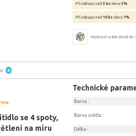
Při nákupu nad
5 ks
sleva
5%
Při nákupu nad
10 ks
sleva
7%
Možnost vrátit zboží do 
tu
0
Technické param
Barva :
rma.
Barva světla :
ítidlo se 4 spoty,
ětlení na míru
Délka :