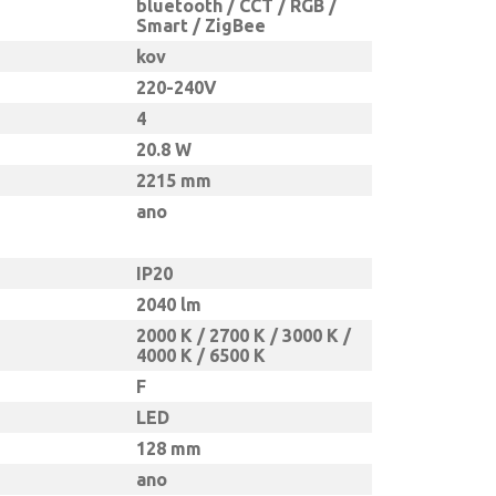
bluetooth / CCT / RGB /
Smart / ZigBee
kov
220-240V
4
20.8 W
2215 mm
ano
IP20
2040 lm
2000 K / 2700 K / 3000 K /
4000 K / 6500 K
F
LED
128 mm
ano