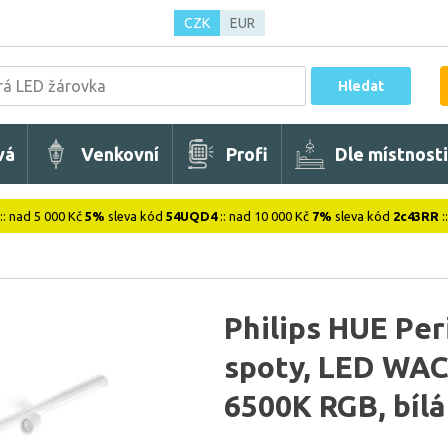
CZK
EUR
Hledat
vá
Venkovní
Profi
Dle místnosti
:: nad 5 000 Kč
5%
sleva kód
54UQD4
:: nad 10 000 Kč
7%
sleva kód
2c43RR
:
Philips HUE Peri
spoty, LED WAC
6500K RGB, bílá