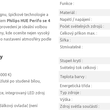
Funkce :
Materiál :
nu, špičkové technologie a
Napětí / napájení :
dlem
Philips HUE Perifo se 4
Počet světelných zdrojů :
provedení je ideální volbou
ny, kde oceníte nejen vysoký
Celkový příkon max. :
ho nastavení atmosféry podle
Šířka :
Stmívatelné :
dy
Stupeň krytí :
Světelný tok celkový :
4000 K)
Teplota barvy :
žluté po studeně bílou,
Energetická třída :
Typ zdroje :
e, integrovaný LED zdroj
Výška :
 dálkový ovladač (není
Zdroj světla součástí :