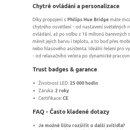
Chytré ovládání a personalizace
Díky propojení s
Philips Hue Bridge
máte možn
chytrého osvětlení - od nastavení světelných 
ovládání, až po volbu z 16 milionů barevných o
měnit jejich barvu i teplotu, a to buď přes mobi
nebo hlasového asistenta. Ideální řešení pro v
- od relaxačního večera po dynamické pracovní
Trust badges & garance
Životnost LED:
25 000 hodin
Záruka:
2 roky
Certifikace:
CE
FAQ - Často kladené dotazy
Je možné lištu rozšířit o další svítidla?