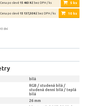
5 ks
Cena po slevě
15 463 Kč
bez DPH / ks
10 ks
Cena po slevě
15 137,50 Kč
bez DPH / ks
30 dní
etry
bílá
RGB / studená bílá /
studená denní bílá / teplá
bílá
26 mm