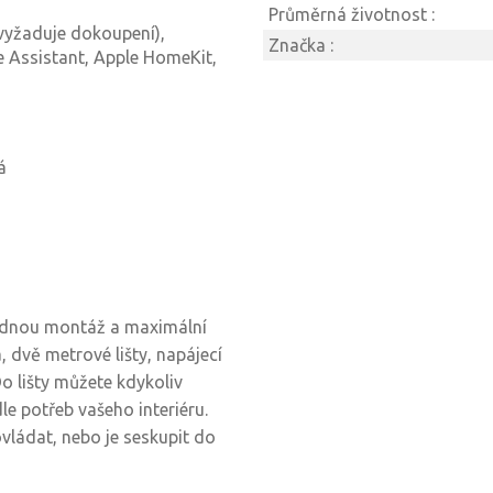
Průměrná životnost :
vyžaduje dokoupení),
Značka :
 Assistant, Apple HomeKit,
á
adnou montáž a maximální
, dvě metrové lišty, napájecí
Do lišty můžete kdykoliv
dle potřeb vašeho interiéru.
vládat, nebo je seskupit do