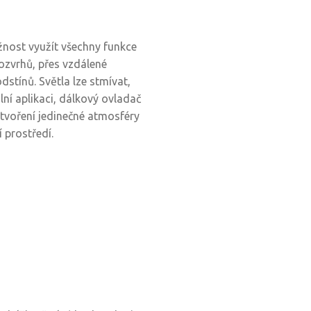
ost využít všechny funkce
rozvrhů, přes vzdálené
dstínů. Světla lze stmívat,
lní aplikaci, dálkový ovladač
ytvoření jedinečné atmosféry
 prostředí.