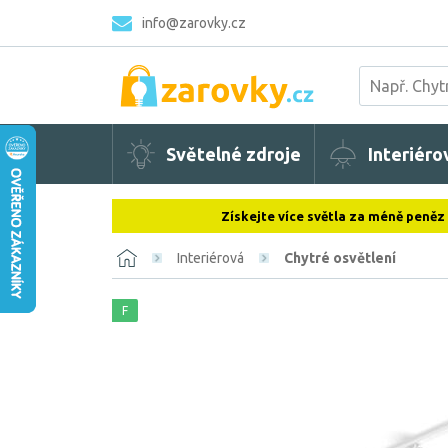
info@zarovky.cz
Světelné zdroje
Interiéro
Získejte více světla za méně peněz
Interiérová
Chytré osvětlení
F