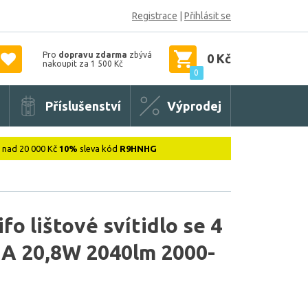
Registrace
|
Přihlásit se
Pro
dopravu zdarma
zbývá
0 Kč
nakoupit za 1 500 Kč
0
Příslušenství
Výprodej
: nad 20 000 Kč
10%
sleva kód
R9HNHG
fo lištové svítidlo se 4
A 20,8W 2040lm 2000-