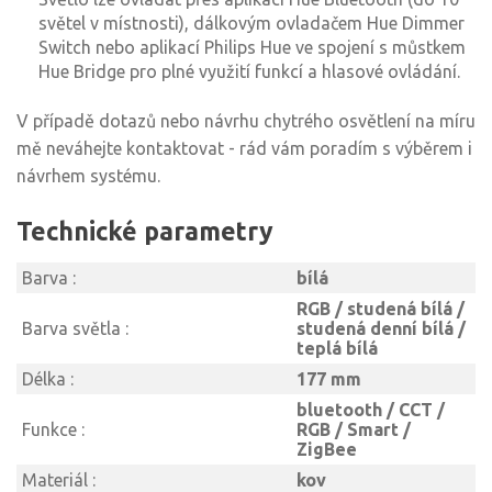
světel v místnosti), dálkovým ovladačem Hue Dimmer
Switch nebo aplikací Philips Hue ve spojení s můstkem
Hue Bridge pro plné využití funkcí a hlasové ovládání.
V případě dotazů nebo návrhu chytrého osvětlení na míru
mě neváhejte kontaktovat - rád vám poradím s výběrem i
návrhem systému.
Technické parametry
Barva :
bílá
RGB / studená bílá /
Barva světla :
studená denní bílá /
teplá bílá
Délka :
177 mm
bluetooth / CCT /
Funkce :
RGB / Smart /
ZigBee
Materiál :
kov