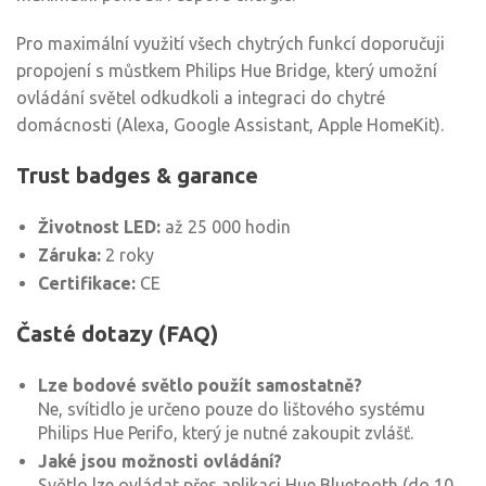
Pro maximální využití všech chytrých funkcí doporučuji
propojení s můstkem Philips Hue Bridge, který umožní
ovládání světel odkudkoli a integraci do chytré
domácnosti (Alexa, Google Assistant, Apple HomeKit).
Trust badges & garance
Životnost LED:
až 25 000 hodin
Záruka:
2 roky
Certifikace:
CE
Časté dotazy (FAQ)
Lze bodové světlo použít samostatně?
Ne, svítidlo je určeno pouze do lištového systému
Philips Hue Perifo, který je nutné zakoupit zvlášť.
Jaké jsou možnosti ovládání?
Světlo lze ovládat přes aplikaci Hue Bluetooth (do 10