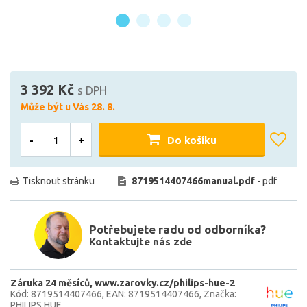
3 392 Kč
s DPH
Může být u Vás 28. 8.
-
+
Do košíku
Tisknout stránku
8719514407466manual.pdf
- pdf
Potřebujete radu od odborníka?
Kontaktujte nás zde
Záruka 24 měsíců
www.zarovky.cz/philips-hue-2
Kód: 8719514407466
EAN: 8719514407466
Značka:
PHILIPS HUE