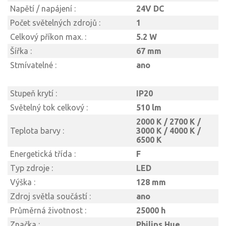
Napětí / napájení :
24V DC
Počet světelných zdrojů :
1
Celkový příkon max. :
5.2 W
Šířka :
67 mm
Stmívatelné :
ano
Stupeň krytí :
IP20
Světelný tok celkový :
510 lm
2000 K / 2700 K /
Teplota barvy :
3000 K / 4000 K /
6500 K
Energetická třída :
F
Typ zdroje :
LED
Výška :
128 mm
Zdroj světla součástí :
ano
Průměrná životnost :
25000 h
Značka :
Philips Hue