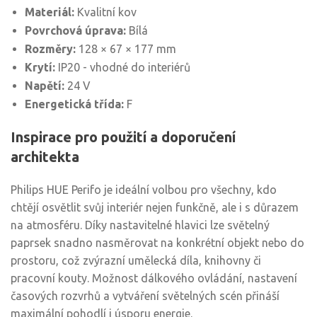
Materiál:
Kvalitní kov
Povrchová úprava:
Bílá
Rozměry:
128 × 67 × 177 mm
Krytí:
IP20 - vhodné do interiérů
Napětí:
24 V
Energetická třída:
F
Inspirace pro použití a doporučení
architekta
Philips HUE Perifo je ideální volbou pro všechny, kdo
chtějí osvětlit svůj interiér nejen funkčně, ale i s důrazem
na atmosféru. Díky nastavitelné hlavici lze světelný
paprsek snadno nasměrovat na konkrétní objekt nebo do
prostoru, což zvýrazní umělecká díla, knihovny či
pracovní kouty. Možnost dálkového ovládání, nastavení
časových rozvrhů a vytváření světelných scén přináší
maximální pohodlí i úsporu energie.