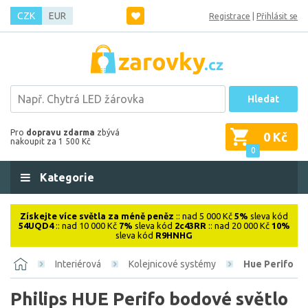
CZK
EUR
Registrace
|
Přihlásit se
Hledat
Pro
dopravu zdarma
zbývá
0 Kč
nakoupit za 1 500 Kč
0
Kategorie
Získejte více světla za méně peněz
:: nad 5 000 Kč
5%
sleva kód
54UQD4
:: nad 10 000 Kč
7%
sleva kód
2c43RR
:: nad 20 000 Kč
10%
sleva kód
R9HNHG
Interiérová
Kolejnicové systémy
Hue Perifo
Philips HUE Perifo bodové světlo