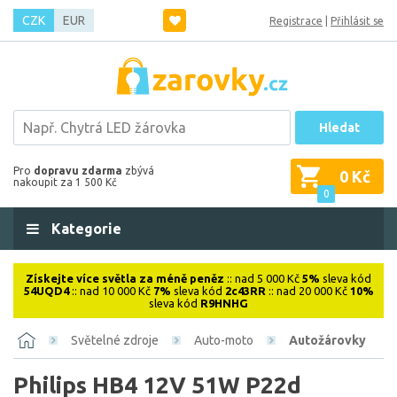
CZK
EUR
Registrace
|
Přihlásit se
Hledat
Pro
dopravu zdarma
zbývá
0 Kč
nakoupit za 1 500 Kč
0
Kategorie
Získejte více světla za méně peněz
:: nad 5 000 Kč
5%
sleva kód
54UQD4
:: nad 10 000 Kč
7%
sleva kód
2c43RR
:: nad 20 000 Kč
10%
sleva kód
R9HNHG
Světelné zdroje
Auto-moto
Autožárovky
Philips HB4 12V 51W P22d