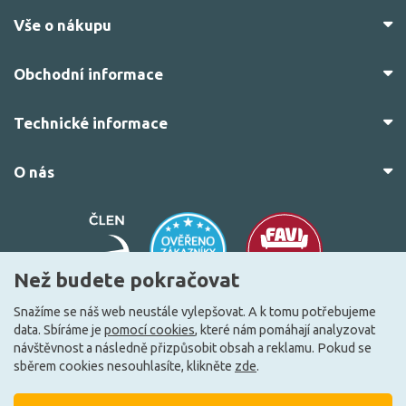
Vše o nákupu
Obchodní informace
Technické informace
O nás
Než budete pokračovat
Snažíme se náš web neustále vylepšovat. A k tomu potřebujeme
data. Sbíráme je
pomocí cookies
, které nám pomáhají analyzovat
© 2010–2026 Všechna práva vyhrazena.
žárovky.cz
návštěvnost a následně přizpůsobit obsah a reklamu. Pokud se
Vytvořilo
FEO.cz
sběrem cookies nesouhlasíte, klikněte
zde
.