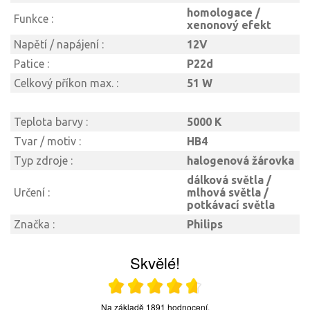
homologace /
Funkce :
xenonový efekt
Napětí / napájení :
12V
Patice :
P22d
Celkový příkon max. :
51 W
Teplota barvy :
5000 K
Tvar / motiv :
HB4
Typ zdroje :
halogenová žárovka
dálková světla /
Určení :
mlhová světla /
potkávací světla
Značka :
Philips