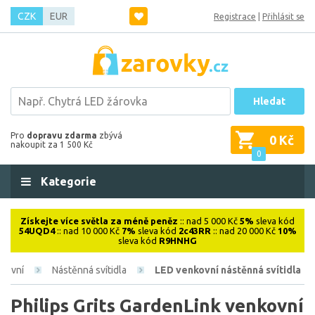
CZK
EUR
Registrace
|
Přihlásit se
Hledat
Pro
dopravu zdarma
zbývá
0 Kč
nakoupit za 1 500 Kč
0
Kategorie
Získejte více světla za méně peněz
:: nad 5 000 Kč
5%
sleva kód
54UQD4
:: nad 10 000 Kč
7%
sleva kód
2c43RR
:: nad 20 000 Kč
10%
sleva kód
R9HNHG
kovní
Nástěnná svítidla
LED venkovní nástěnná svítidla
Philips Grits GardenLink venkovní