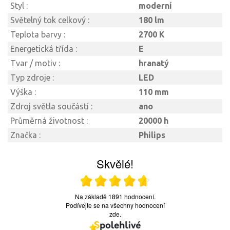
Styl :
moderní
Světelný tok celkový :
180 lm
Teplota barvy :
2700 K
Energetická třída :
E
Tvar / motiv :
hranatý
Typ zdroje :
LED
Výška :
110 mm
Zdroj světla součástí :
ano
Průměrná životnost :
20000 h
Značka :
Philips