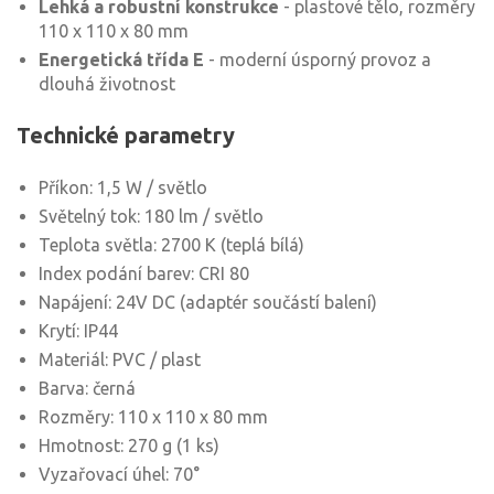
Lehká a robustní konstrukce
- plastové tělo, rozměry
110 x 110 x 80 mm
Energetická třída E
- moderní úsporný provoz a
dlouhá životnost
Technické parametry
Příkon: 1,5 W / světlo
Světelný tok: 180 lm / světlo
Teplota světla: 2700 K (teplá bílá)
Index podání barev: CRI 80
Napájení: 24V DC (adaptér součástí balení)
Krytí: IP44
Materiál: PVC / plast
Barva: černá
Rozměry: 110 x 110 x 80 mm
Hmotnost: 270 g (1 ks)
Vyzařovací úhel: 70°