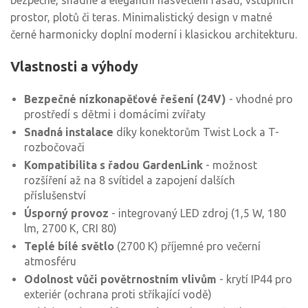
bezpečné, snadné a elegantní nasvětlení fasád, vstupních
prostor, plotů či teras. Minimalistický design v matné
černé harmonicky doplní moderní i klasickou architekturu.
Vlastnosti a výhody
Bezpečné nízkonapěťové řešení (24V)
- vhodné pro
prostředí s dětmi i domácími zvířaty
Snadná instalace
díky konektorům Twist Lock a T-
rozbočovači
Kompatibilita s řadou GardenLink
- možnost
rozšíření až na 8 svítidel a zapojení dalších
příslušenství
Úsporný provoz
- integrovaný LED zdroj (1,5 W, 180
lm, 2700 K, CRI 80)
Teplé bílé světlo
(2700 K) příjemné pro večerní
atmosféru
Odolnost vůči povětrnostním vlivům
- krytí IP44 pro
exteriér (ochrana proti stříkající vodě)