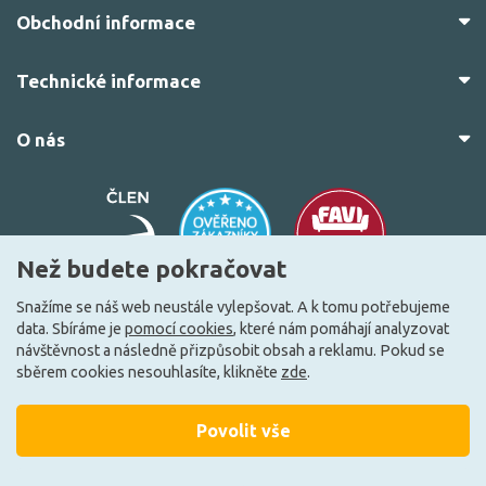
Obchodní informace
Technické informace
O nás
Než budete pokračovat
Snažíme se náš web neustále vylepšovat. A k tomu potřebujeme
data. Sbíráme je
pomocí cookies
, které nám pomáhají analyzovat
© 2010–2026 Všechna práva vyhrazena.
žárovky.cz
návštěvnost a následně přizpůsobit obsah a reklamu. Pokud se
Vytvořilo
FEO.cz
sběrem cookies nesouhlasíte, klikněte
zde
.
Povolit vše