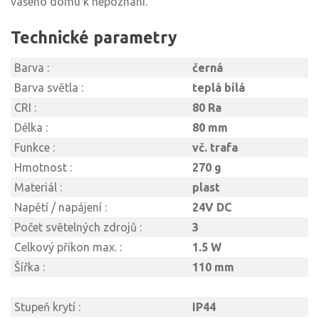
vašeho domu k nepoznání.
Technické parametry
Barva :
černá
Barva světla :
teplá bílá
CRI :
80 Ra
Délka :
80 mm
Funkce :
vč. trafa
Hmotnost :
270 g
Materiál :
plast
Napětí / napájení :
24V DC
Počet světelných zdrojů :
3
Celkový příkon max. :
1.5 W
Šířka :
110 mm
Stupeň krytí :
IP44