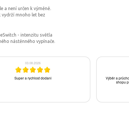
le a není určen k výměně.
k vydrží mnoho let bez
Switch - intenzitu světla
ného nástěnného vypínače.