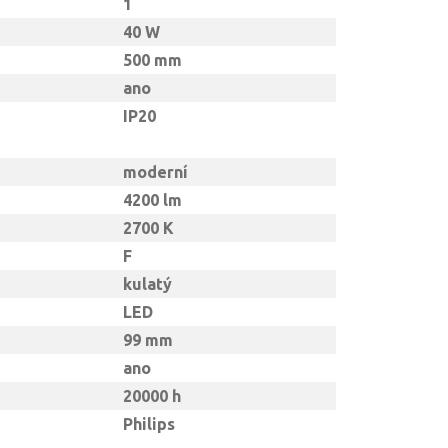
1
40 W
500 mm
ano
IP20
moderní
4200 lm
2700 K
F
kulatý
LED
99 mm
ano
20000 h
Philips