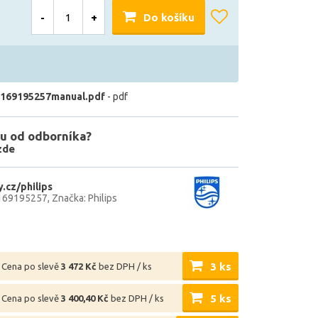
-
+
Do košíku
169195257manual.pdf
- pdf
u od odborníka?
zde
.cz/philips
169195257
Značka: Philips
3 ks
Cena po slevě
3 472 Kč
bez DPH / ks
5 ks
Cena po slevě
3 400,40 Kč
bez DPH / ks