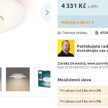
4 331 Kč
s DPH
Může být u Vás 27. 8.
Tisknout stránku
8720
Potřebujete rad
Kontaktujte nás 
Záruka 24 měsíců
www.zarovky
Kód: 8720169195257
EAN: 8720
Množstevní sleva
Při nákupu nad
3 ks
sleva
3%
Při nákupu nad
5 ks
sleva
5%