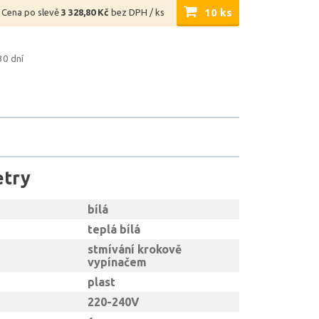
10 ks
Cena po slevě
3 328,80 Kč
bez DPH / ks
30 dní
etry
bílá
teplá bílá
stmívání krokově
vypínačem
plast
220-240V