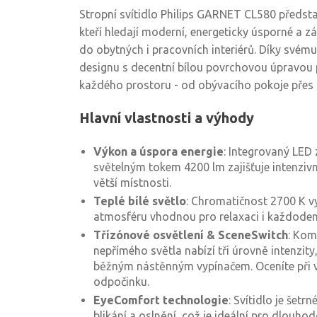
Stropní svítidlo Philips GARNET CL580 představ
kteří hledají moderní, energeticky úsporné a z
do obytných i pracovních interiérů. Díky sv
designu s decentní bílou povrchovou úpravou
každého prostoru - od obývacího pokoje přes 
Hlavní vlastnosti a výhody
Výkon a úspora energie
: Integrovaný LED
světelným tokem 4200 lm zajišťuje intenziv
větší místnosti.
Teplé bílé světlo
: Chromatičnost 2700 K v
atmosféru vhodnou pro relaxaci i každodenn
Třízónové osvětlení & SceneSwitch
: Kom
nepřímého světla nabízí tři úrovně intenzity
běžným nástěnným vypínačem. Oceníte při ve
odpočinku.
EyeComfort technologie
: Svítidlo je šetr
blikání a oslnění, což je ideální pro dlouho