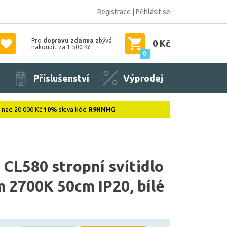
Registrace
|
Přihlásit se
Pro
dopravu zdarma
zbývá
0 Kč
nakoupit za 1 500 Kč
0
Příslušenství
Výprodej
: nad 20 000 Kč
10%
sleva kód
R9HNHG
CL580 stropní svítidlo
 2700K 50cm IP20, bílé