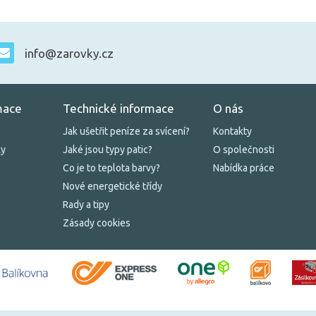
info@zarovky.cz
mace
Technické informace
O nás
Jak ušetřit peníze za svícení?
Kontakty
ky
Jaké jsou typy patic?
O společnosti
Co je to teplota barvy?
Nabídka práce
Nové energetické třídy
Rady a tipy
Zásady cookies