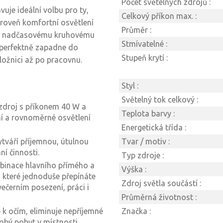
Počet světelných zdrojů :
uje ideální volbu pro ty,
Celkový příkon max. :
ároveň komfortní osvětlení
Průměr :
ému nadčasovému kruhovému
Stmívatelné :
 perfektně zapadne do
Stupeň krytí :
ložnici až po pracovnu.
Styl :
Světelný tok celkový :
 zdroj s příkonem 40 W a
Teplota barvy :
ní a rovnoměrné osvětlení
Energetická třída :
ytváří příjemnou, útulnou
Tvar / motiv :
í činnosti.
Typ zdroje :
binace hlavního přímého a
Výška :
, které jednoduše přepínáte
Zdroj světla součástí :
černím posezení, práci i
Průměrná životnost :
né k očím, eliminuje nepříjemné
Značka :
dobý pobyt v místnosti.