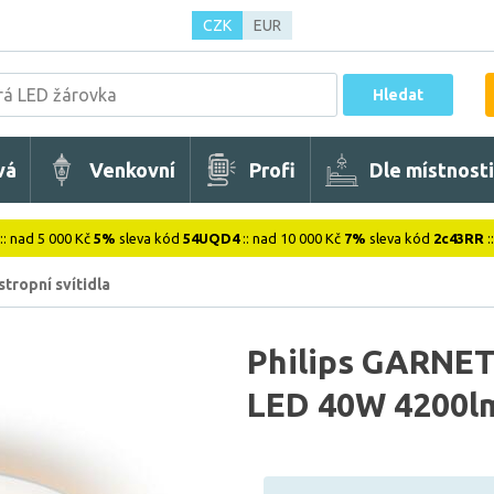
CZK
EUR
Hledat
vá
Venkovní
Profi
Dle místnosti
:: nad 5 000 Kč
5%
sleva kód
54UQD4
:: nad 10 000 Kč
7%
sleva kód
2c43RR
:
stropní svítidla
Philips GARNET 
LED 40W 4200lm