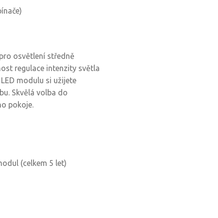
ínače)
pro osvětlení středně
ost regulace intenzity světla
 LED modulu si užijete
bu. Skvělá volba do
ho pokoje.
modul (celkem 5 let)