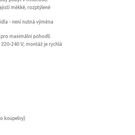
ajistí měkké, rozptýlené
tidla - není nutná výměna
 pro maximální pohodlí.
ě 220-240 V, montáž je rychlá
do koupelny)