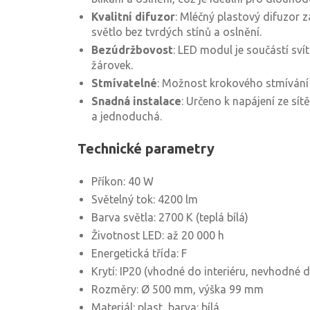
Kvalitní difuzor
: Mléčný plastový difuzor z
světlo bez tvrdých stínů a oslnění.
Bezúdržbovost
: LED modul je součástí sví
žárovek.
Stmívatelné
: Možnost krokového stmívání
Snadná instalace
: Určeno k napájení ze sít
a jednoduchá.
Technické parametry
Příkon: 40 W
Světelný tok: 4200 lm
Barva světla: 2700 K (teplá bílá)
Životnost LED: až 20 000 h
Energetická třída: F
Krytí: IP20 (vhodné do interiéru, nevhodné 
Rozměry: Ø 500 mm, výška 99 mm
Materiál: plast, barva: bílá