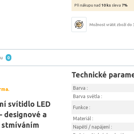
Při nákupu nad
10 ks
sleva
7%
Možnost vrátit zboží do 
tu
0
Technické param
Barva :
rma.
Barva světla :
í svítidlo LED
Funkce :
- designové a
Materiál :
m stmíváním
Napětí / napájení :