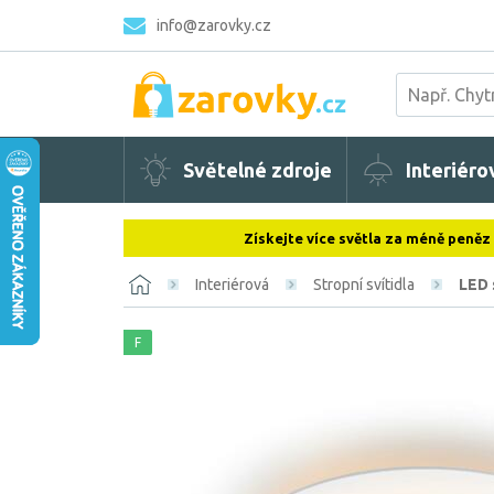
info@zarovky.cz
Světelné zdroje
Interiéro
Získejte více světla za méně peněz
Interiérová
Stropní svítidla
LED 
F