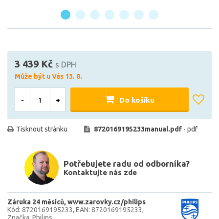
3 439 Kč
s DPH
Může být u Vás 13. 8.
-
+
Do košíku
Tisknout stránku
8720169195233manual.pdf
- pdf
Potřebujete radu od odborníka?
Kontaktujte nás zde
Záruka 24 měsíců
www.zarovky.cz/philips
Kód: 8720169195233
EAN: 8720169195233
Značka: Philips