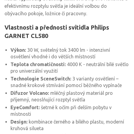
efektivnímu rozptylu světla je ideální volbou do
obývacího pokoje, ložnice či pracovny.
Vlastnosti a přednosti svítidla Philips
GARNET CL580
Výkon:
30 W, světelný tok 3400 lm - intenzivní
osvětlení vhodné i do větších místností
Teplota chromatičnosti:
4000 K - neutrální bílé světlo
pro univerzální využití
Technologie SceneSwitch:
3 varianty osvětlení –
snadné krokové stmívání pomocí běžného vypínače
Difuzor Volcano:
mléčný plastový materiál pro
příjemný, neoslňující rozptyl světla
EyeComfort:
šetrné k očím při delším pobytu v
místnosti
Design:
kombinace černého a bílého plastu, moderní
kruhová silueta