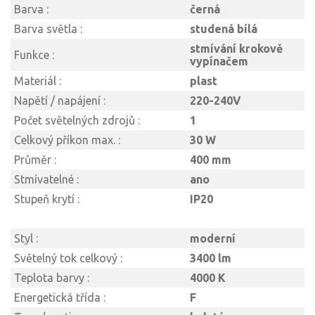
Barva :
černá
Barva světla :
studená bílá
stmívání krokově
Funkce :
vypínačem
Materiál :
plast
Napětí / napájení :
220-240V
Počet světelných zdrojů :
1
Celkový příkon max. :
30 W
Průměr :
400 mm
Stmívatelné :
ano
Stupeň krytí :
IP20
Styl :
moderní
Světelný tok celkový :
3400 lm
Teplota barvy :
4000 K
Energetická třída :
F