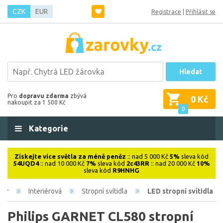
CZK
EUR
Registrace
|
Přihlásit se
Hledat
Pro
dopravu zdarma
zbývá
0 Kč
nakoupit za 1 500 Kč
0
Kategorie
Získejte více světla za méně peněz
:: nad 5 000 Kč
5%
sleva kód
54UQD4
:: nad 10 000 Kč
7%
sleva kód
2c43RR
:: nad 20 000 Kč
10%
sleva kód
R9HNHG
Interiérová
Stropní svítidla
LED stropní svítidla
Philips GARNET CL580 stropní