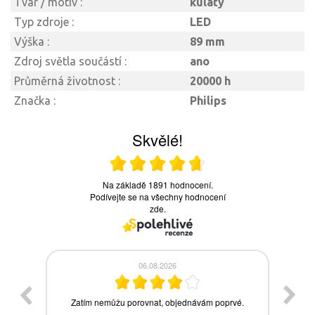
Tvar / motiv :
kulatý
Typ zdroje :
LED
Výška :
89 mm
Zdroj světla součástí :
ano
Průměrná životnost :
20000 h
Značka :
Philips