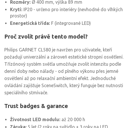
Rozměry:
Ø 400 mm, výška 89 mm
Krytí:
IP20 - určeno pro interiéry (nevhodné do vlhkých
prostor)
Energetická třída:
F (integrované LED)
Proč zvolit právě tento model?
Philips GARNET CL580 je navržen pro uživatele, kteří
požadují univerzální a zároveň estetické stropní osvětlení.
Třízónový systém světla umožňuje zvolit intenzitu podle
denní doby nebo nálady - od plného výkonu přes jemné
osvětlení až po relaxační ambientní efekt. Jednoduché
ovládání zajišťuje SceneSwitch, který funguje bez nutnosti
speciálního stmívače.
Trust badges & garance
Životnost LED modulu:
až 20 000 h
Záruka:
5 let (2 roky na svítidlo + 3 roky na LED