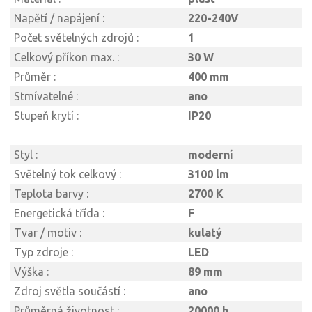
Napětí / napájení :
220-240V
Počet světelných zdrojů :
1
Celkový příkon max. :
30 W
Průměr :
400 mm
Stmívatelné :
ano
Stupeň krytí :
IP20
Styl :
moderní
Světelný tok celkový :
3100 lm
Teplota barvy :
2700 K
Energetická třída :
F
Tvar / motiv :
kulatý
Typ zdroje :
LED
Výška :
89 mm
Zdroj světla součástí :
ano
Průměrná životnost :
20000 h