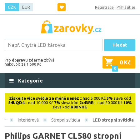
CZK
EUR
Registrace
|
Přihlásit se
Hledat
Pro
dopravu zdarma
zbývá
0 Kč
nakoupit za 1 500 Kč
0
Kategorie
Získejte více světla za méně peněz
:: nad 5 000 Kč
5%
sleva kód
54UQD4
:: nad 10 000 Kč
7%
sleva kód
2c43RR
:: nad 20 000 Kč
10%
sleva kód
R9HNHG
Interiérová
Stropní svítidla
LED stropní svítidla
Philips GARNET CL580 stropní