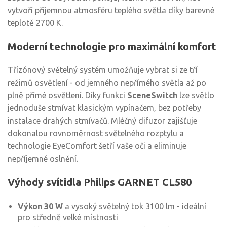
vytvoří příjemnou atmosféru teplého světla díky barevné
teplotě 2700 K.
Moderní technologie pro maximální komfort
Třízónový světelný systém umožňuje vybrat si ze tří
režimů osvětlení - od jemného nepřímého světla až po
plně přímé osvětlení. Díky funkci
SceneSwitch
lze světlo
jednoduše stmívat klasickým vypínačem, bez potřeby
instalace drahých stmívačů. Mléčný difuzor zajišťuje
dokonalou rovnoměrnost světelného rozptylu a
technologie EyeComfort šetří vaše oči a eliminuje
nepříjemné oslnění.
Výhody svítidla Philips GARNET CL580
Výkon 30 W
a vysoký světelný tok 3100 lm - ideální
pro středně velké místnosti