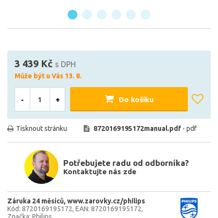
3 439 Kč
s DPH
Může být u Vás 13. 8.
-
+
Do košíku
Tisknout stránku
8720169195172manual.pdf
- pdf
Potřebujete radu od odborníka?
Kontaktujte nás zde
Záruka 24 měsíců
www.zarovky.cz/philips
Kód: 8720169195172
EAN: 8720169195172
Značka: Philips