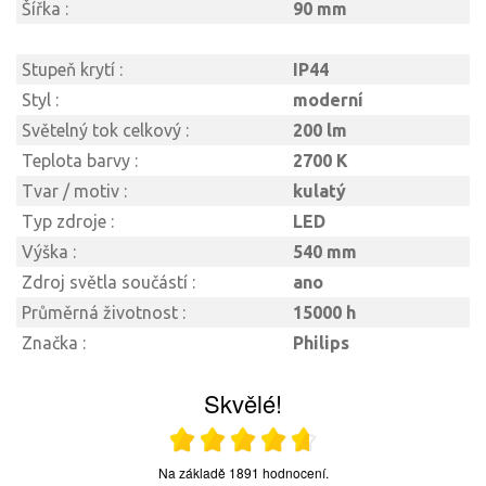
Šířka :
90 mm
Stupeň krytí :
IP44
Styl :
moderní
Světelný tok celkový :
200 lm
Teplota barvy :
2700 K
Tvar / motiv :
kulatý
Typ zdroje :
LED
Výška :
540 mm
Zdroj světla součástí :
ano
Průměrná životnost :
15000 h
Značka :
Philips