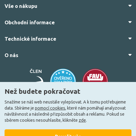
Vše o nákupu
Obchodní informace
Technické informace
O nás
Než budete pokračovat
Snažíme se náš web neustále vylepšovat. A k tomu potřebujeme
data. Sbíráme je
pomocí cookies
, které nám pomáhají analyzovat
© 2010–2026 Všechna práva vyhrazena.
žárovky.cz
návštěvnost a následně přizpůsobit obsah a reklamu. Pokud se
Vytvořilo
FEO.cz
sběrem cookies nesouhlasíte, klikněte
zde
.