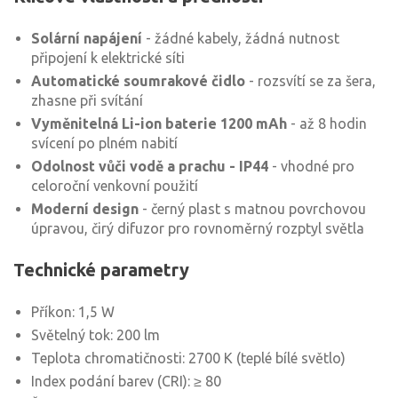
Solární napájení
- žádné kabely, žádná nutnost
připojení k elektrické síti
Automatické soumrakové čidlo
- rozsvítí se za šera,
zhasne při svítání
Vyměnitelná Li-ion baterie 1200 mAh
- až 8 hodin
svícení po plném nabití
Odolnost vůči vodě a prachu - IP44
- vhodné pro
celoroční venkovní použití
Moderní design
- černý plast s matnou povrchovou
úpravou, čirý difuzor pro rovnoměrný rozptyl světla
Technické parametry
Příkon: 1,5 W
Světelný tok: 200 lm
Teplota chromatičnosti: 2700 K (teplé bílé světlo)
Index podání barev (CRI): ≥ 80