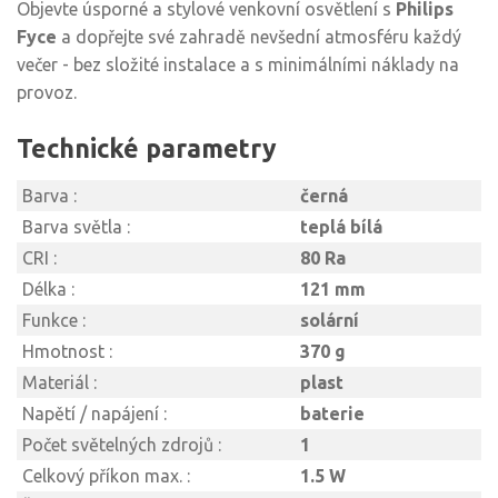
Objevte úsporné a stylové venkovní osvětlení s
Philips
Fyce
a dopřejte své zahradě nevšední atmosféru každý
večer - bez složité instalace a s minimálními náklady na
provoz.
Technické parametry
Barva :
černá
Barva světla :
teplá bílá
CRI :
80 Ra
Délka :
121 mm
Funkce :
solární
Hmotnost :
370 g
Materiál :
plast
Napětí / napájení :
baterie
Počet světelných zdrojů :
1
Celkový příkon max. :
1.5 W