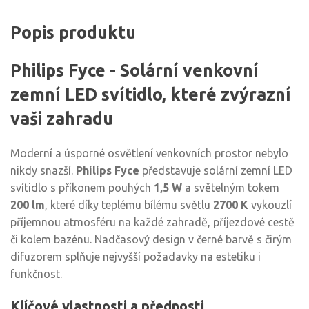
Popis produktu
Philips Fyce - Solární venkovní
zemní LED svítidlo, které zvýrazní
vaši zahradu
Moderní a úsporné osvětlení venkovních prostor nebylo
nikdy snazší.
Philips Fyce
představuje solární zemní LED
svítidlo s příkonem pouhých
1,5 W
a světelným tokem
200 lm
, které díky teplému bílému světlu
2700 K
vykouzlí
příjemnou atmosféru na každé zahradě, příjezdové cestě
či kolem bazénu. Nadčasový design v černé barvě s čirým
difuzorem splňuje nejvyšší požadavky na estetiku i
funkčnost.
Klíčové vlastnosti a přednosti