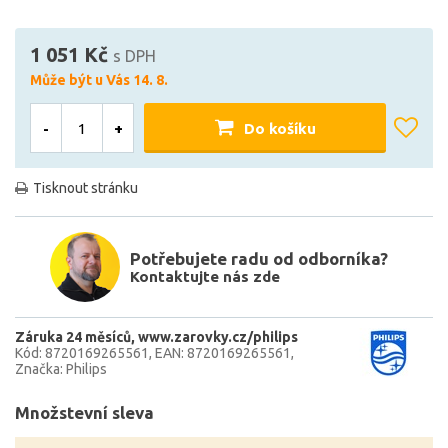
1 051 Kč
s DPH
Může být u Vás 14. 8.
-
+
Do košíku
Tisknout stránku
Potřebujete radu od odborníka?
Kontaktujte nás zde
Záruka 24 měsíců
www.zarovky.cz/philips
Kód: 8720169265561
EAN: 8720169265561
Značka: Philips
Množstevní sleva