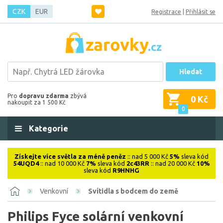
CZK
EUR
Registrace
|
Přihlásit se
Hledat
Pro
dopravu zdarma
zbývá
0 Kč
nakoupit za 1 500 Kč
0
Kategorie
Získejte více světla za méně peněz
:: nad 5 000 Kč
5%
sleva kód
54UQD4
:: nad 10 000 Kč
7%
sleva kód
2c43RR
:: nad 20 000 Kč
10%
sleva kód
R9HNHG
Venkovní
Svítidla s bodcem do země
Philips Fyce solární venkovní