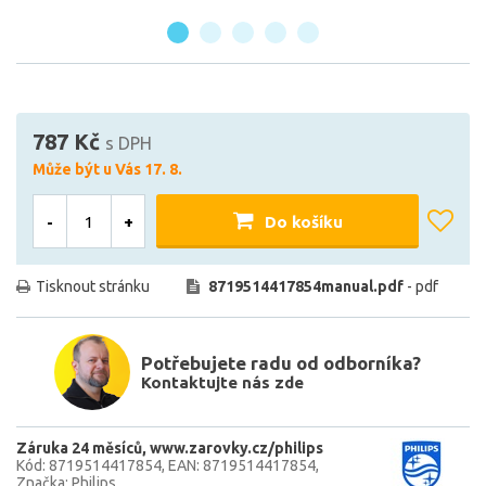
787 Kč
s DPH
Může být u Vás 17. 8.
-
+
Do košíku
Tisknout stránku
8719514417854manual.pdf
- pdf
Potřebujete radu od odborníka?
Kontaktujte nás zde
Záruka 24 měsíců
www.zarovky.cz/philips
Kód: 8719514417854
EAN: 8719514417854
Značka: Philips