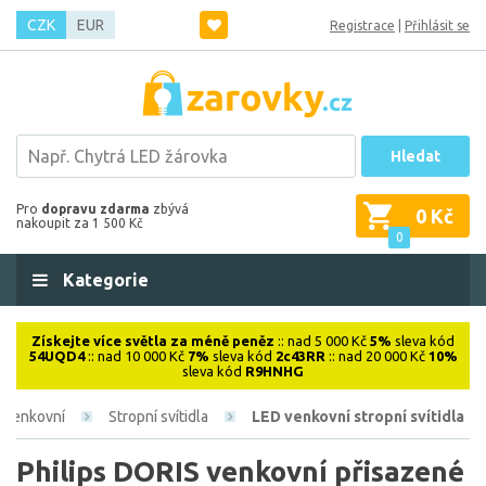
CZK
EUR
Registrace
|
Přihlásit se
Hledat
Pro
dopravu zdarma
zbývá
0 Kč
nakoupit za 1 500 Kč
0
Kategorie
Získejte více světla za méně peněz
:: nad 5 000 Kč
5%
sleva kód
54UQD4
:: nad 10 000 Kč
7%
sleva kód
2c43RR
:: nad 20 000 Kč
10%
sleva kód
R9HNHG
Venkovní
Stropní svítidla
LED venkovní stropní svítidla
Philips DORIS venkovní přisazené