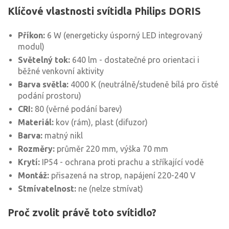
Klíčové vlastnosti svítidla Philips DORIS
Příkon:
6 W (energeticky úsporný LED integrovaný
modul)
Světelný tok:
640 lm - dostatečné pro orientaci i
běžné venkovní aktivity
Barva světla:
4000 K (neutrálně/studeně bílá pro čisté
podání prostoru)
CRI:
80 (věrné podání barev)
Materiál:
kov (rám), plast (difuzor)
Barva:
matný nikl
Rozměry:
průměr 220 mm, výška 70 mm
Krytí:
IP54 - ochrana proti prachu a stříkající vodě
Montáž:
přisazená na strop, napájení 220-240 V
Stmívatelnost:
ne (nelze stmívat)
Proč zvolit právě toto svítidlo?