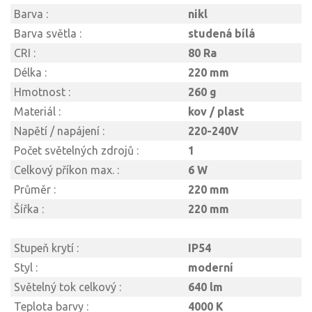
Barva :
nikl
Barva světla :
studená bílá
CRI :
80 Ra
Délka :
220 mm
Hmotnost :
260 g
Materiál :
kov / plast
Napětí / napájení :
220-240V
Počet světelných zdrojů :
1
Celkový příkon max. :
6 W
Průměr :
220 mm
Šířka :
220 mm
Stupeň krytí :
IP54
Styl :
moderní
Světelný tok celkový :
640 lm
Teplota barvy :
4000 K