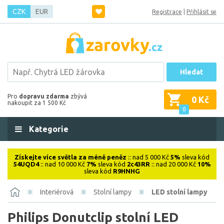
CZK
EUR
Registrace
|
Přihlásit se
Hledat
Pro
dopravu zdarma
zbývá
0 Kč
nakoupit za 1 500 Kč
0
Kategorie
Získejte více světla za méně peněz
:: nad 5 000 Kč
5%
sleva kód
54UQD4
:: nad 10 000 Kč
7%
sleva kód
2c43RR
:: nad 20 000 Kč
10%
sleva kód
R9HNHG
Interiérová
Stolní lampy
LED stolní lampy
Philips Donutclip stolní LED