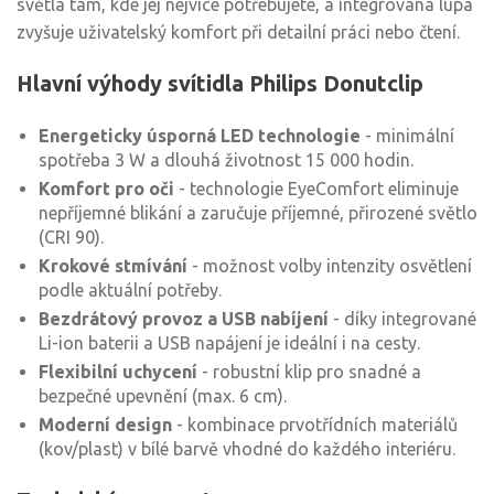
světla tam, kde jej nejvíce potřebujete, a integrovaná lupa
zvyšuje uživatelský komfort při detailní práci nebo čtení.
Hlavní výhody svítidla Philips Donutclip
Energeticky úsporná LED technologie
- minimální
spotřeba 3 W a dlouhá životnost 15 000 hodin.
Komfort pro oči
- technologie EyeComfort eliminuje
nepříjemné blikání a zaručuje příjemné, přirozené světlo
(CRI 90).
Krokové stmívání
- možnost volby intenzity osvětlení
podle aktuální potřeby.
Bezdrátový provoz a USB nabíjení
- díky integrované
Li-ion baterii a USB napájení je ideální i na cesty.
Flexibilní uchycení
- robustní klip pro snadné a
bezpečné upevnění (max. 6 cm).
Moderní design
- kombinace prvotřídních materiálů
(kov/plast) v bílé barvě vhodné do každého interiéru.