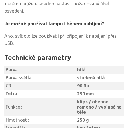
kterému můžete snadno nastavit požadovaný úhel
osvětlení.
Je možné používat lampu i během nabíjení?
Ano, svítidlo lze používat i při připojení k napájení přes
USB.
Technické parametry
Barva :
bílá
Barva světla :
studená bílá
CRI :
90 Ra
Délka :
290 mm
klips / ohebné
Funkce :
rameno / vypínač na
těle
Hmotnost :
250 g