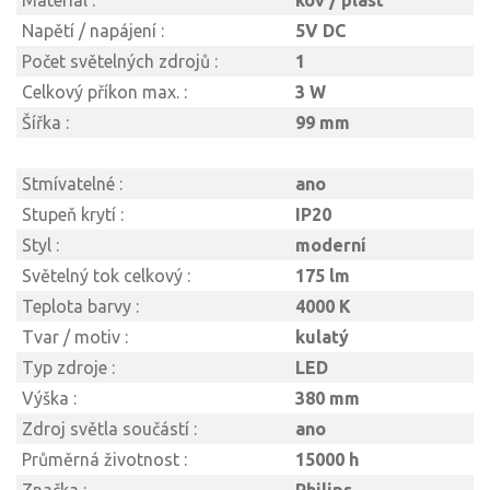
Materiál :
kov / plast
Napětí / napájení :
5V DC
Počet světelných zdrojů :
1
Celkový příkon max. :
3 W
Šířka :
99 mm
Stmívatelné :
ano
Stupeň krytí :
IP20
Styl :
moderní
Světelný tok celkový :
175 lm
Teplota barvy :
4000 K
Tvar / motiv :
kulatý
Typ zdroje :
LED
Výška :
380 mm
Zdroj světla součástí :
ano
Průměrná životnost :
15000 h