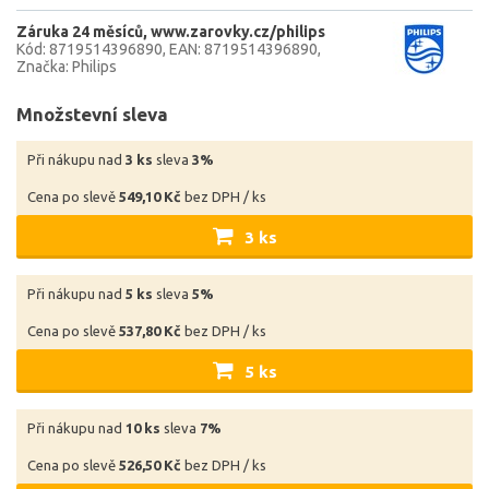
Záruka 24 měsíců
www.zarovky.cz/philips
Kód: 8719514396890
EAN: 8719514396890
Značka: Philips
Množstevní sleva
Při nákupu nad
3 ks
sleva
3%
Cena po slevě
549,10 Kč
bez DPH / ks
3 ks
Při nákupu nad
5 ks
sleva
5%
Cena po slevě
537,80 Kč
bez DPH / ks
5 ks
Při nákupu nad
10 ks
sleva
7%
Cena po slevě
526,50 Kč
bez DPH / ks