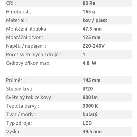
CRI :
80 Ra
Hmotnost :
165 g
Materiál :
kov / plast
Montážní hloubka :
47.5 mm
Montážní otvor :
125 mm
Napětí / napájení :
220-240V
Počet světelných zdrojů :
1
Celkový příkon max. :
4.8 W
Průměr :
145 mm
Stupeň krytí :
IP20
Světelný tok celkový :
900 lm
Teplota barvy :
3000 K
Tvar / motiv :
kulatý
Typ zdroje :
LED
Výška :
49.5 mm