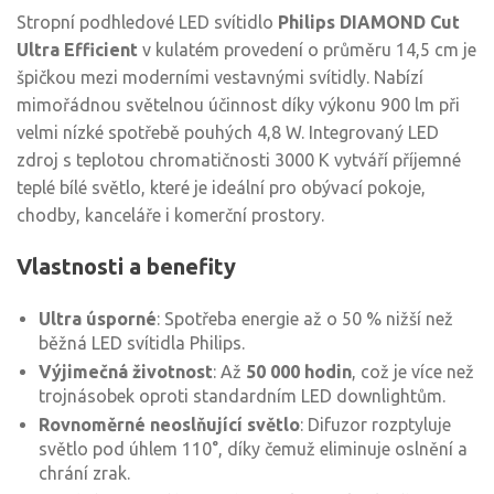
Stropní podhledové LED svítidlo
Philips DIAMOND Cut
Ultra Efficient
v kulatém provedení o průměru 14,5 cm je
špičkou mezi moderními vestavnými svítidly. Nabízí
mimořádnou světelnou účinnost díky výkonu 900 lm při
velmi nízké spotřebě pouhých 4,8 W. Integrovaný LED
zdroj s teplotou chromatičnosti 3000 K vytváří příjemné
teplé bílé světlo, které je ideální pro obývací pokoje,
chodby, kanceláře i komerční prostory.
Vlastnosti a benefity
Ultra úsporné
: Spotřeba energie až o 50 % nižší než
běžná LED svítidla Philips.
Výjimečná životnost
: Až
50 000 hodin
, což je více než
trojnásobek oproti standardním LED downlightům.
Rovnoměrné neoslňující světlo
: Difuzor rozptyluje
světlo pod úhlem 110°, díky čemuž eliminuje oslnění a
chrání zrak.