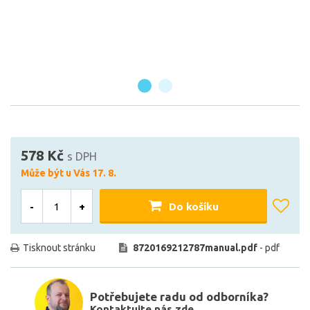
578 Kč
s DPH
Může být u Vás 17. 8.
-
+
Do košíku
Tisknout stránku
8720169212787manual.pdf
- pdf
Potřebujete radu od odborníka?
Kontaktujte nás zde