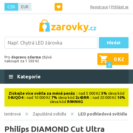
CZK
EUR
Registrace
|
Přihlásit se
Hledat
Pro
dopravu zdarma
zbývá
0 Kč
nakoupit za 1 500 Kč
0
Kategorie
Získejte více světla za méně peněz
:: nad 5 000 Kč
5%
sleva kód
54UQD4
:: nad 10 000 Kč
7%
sleva kód
2c43RR
:: nad 20 000 Kč
10%
sleva kód
R9HNHG
Interiérová
Zapuštěná svítidla
LED podhledová svítidla
Philips DIAMOND Cut Ultra