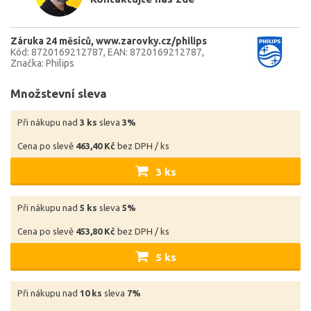
Záruka 24 měsíců
www.zarovky.cz/philips
Kód: 8720169212787
EAN: 8720169212787
Značka: Philips
Množstevní sleva
Při nákupu nad
3 ks
sleva
3%
Cena po slevě
463,40 Kč
bez DPH / ks
3 ks
Při nákupu nad
5 ks
sleva
5%
Cena po slevě
453,80 Kč
bez DPH / ks
5 ks
Při nákupu nad
10 ks
sleva
7%