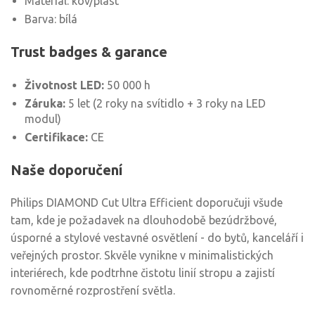
Materiál: kov/plast
Barva: bílá
Trust badges & garance
Životnost LED:
50 000 h
Záruka:
5 let (2 roky na svítidlo + 3 roky na LED
modul)
Certifikace:
CE
Naše doporučení
Philips DIAMOND Cut Ultra Efficient doporučuji všude
tam, kde je požadavek na dlouhodobě bezúdržbové,
úsporné a stylové vestavné osvětlení - do bytů, kanceláří i
veřejných prostor. Skvěle vynikne v minimalistických
interiérech, kde podtrhne čistotu linií stropu a zajistí
rovnoměrné rozprostření světla.