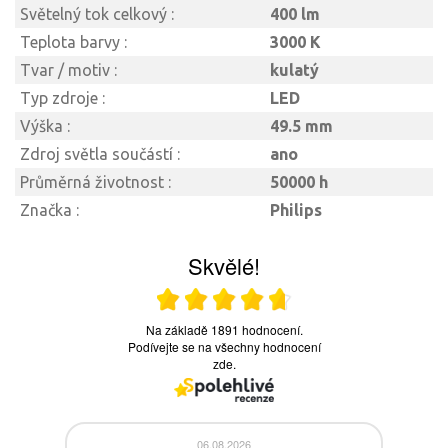
Světelný tok celkový :
400 lm
Teplota barvy :
3000 K
Tvar / motiv :
kulatý
Typ zdroje :
LED
Výška :
49.5 mm
Zdroj světla součástí :
ano
Průměrná životnost :
50000 h
Značka :
Philips